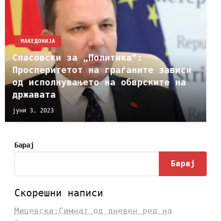
МАКЕДОНИЈА
Спасовски за „Политика“:
Просперитетот на граѓаните зависи
од исполнувањето на обврските на
државата
јуни 3, 2023
Барај
Барај
Скорешни написи
Мицевски:Симнат од дневен ред на