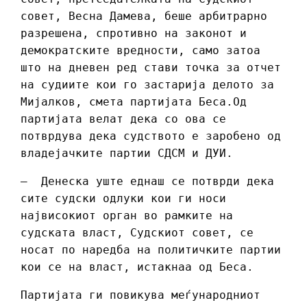
совет, Весна Дамева, беше арбитрарно
разрешена, спротивно на законот и
демократските вредности, само затоа
што на дневен ред стави точка за отчет
на судиите кои го застарија делото за
Мијалков, смета партијата Беса.Од
партијата велат дека со ова се
потврдува дека судството е заробено од
владејачките партии СДСМ и ДУИ.
– Денеска уште еднаш се потврди дека
сите судски одлуки кои ги носи
највисокиот орган во рамките на
судската власт, Судскиот совет, се
носат по наредба на политичките партии
кои се на власт, истакнаа од Беса.
Партијата ги повикува меѓународниот