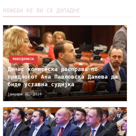
МОЖЕБИ ЌЕ ВИ СЕ ДОПАДНЕ
МАКЕДОНИЈА
Денес комисиска расправа по
предлогот Ана Павловска Данева да
биде уставна судијка
јануари 31, 2024