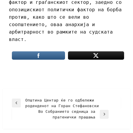
фактор и граѓанскиот сектор, заедно со
опозицискиот политички фактор на борба
против, како што се вели во
соопштението, оваа анархија и
арбитрарност во рамките на судската
власт.
Општина Центар ќе го одбележи
роденденот на Горан Стефановски
Во Собранието седница за
пратенички прашања