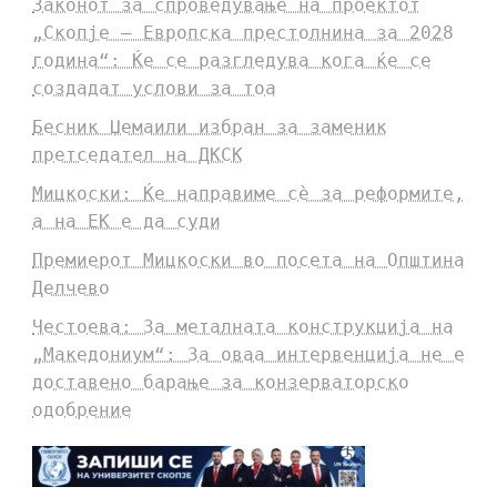
Законот за спроведување на проектот
„Скопје – Европска престолнина за 2028
година“: Ќе се разгледува кога ќе се
создадат услови за тоа
Бесник Џемаили избран за заменик
претседател на ДКСК
Мицкоски: Ќе направиме сè за реформите,
а на ЕК е да суди
Премиерот Мицкоски во посета на Општина
Делчево
Честоева: За металната конструкција на
„Македониум“: За оваа интервенција не е
доставено барање за конзерваторско
одобрение