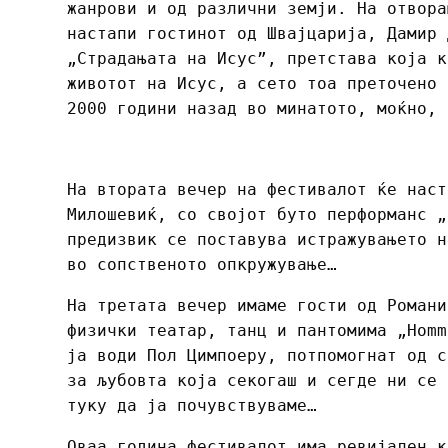
жанрови и од различни земји. На отвора
настапи гостинот од Швајцарија, Дамир 
„Страдањата на Исус”, претстава која к
животот на Исус, а сето тоа преточено 
2000 години назад во минатото, моќно, 
На втората вечер на фестивалот ќе наст
Милошевиќ, со својот буто перформанс „
предизвик се поставува истражувањето н
во сопственото опкружување…
На третата вечер имаме гости од Романи
физички театар, танц и пантомима „Homm
ја води Пол Цимпоеру, потпомогнат од с
за љубовта која секогаш и сегде ни се 
туку да ја почувствуваме…
Оваа година фестивалот има ревијален к