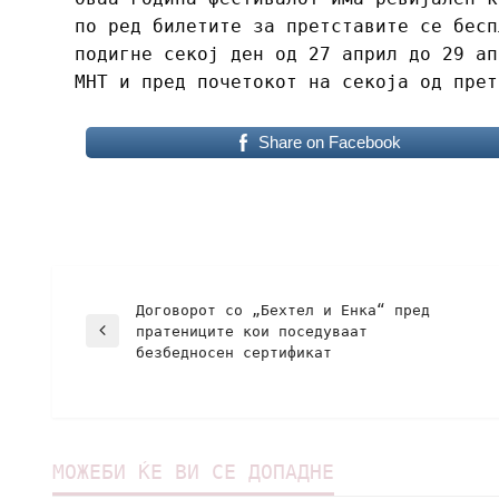
по ред билетите за претставите се бесп
подигне секој ден од 27 април до 29 ап
МНТ и пред почетокот на секоја од прет
Share on Facebook
Договорот со „Бехтел и Енка“ пред
пратениците кои поседуваат
безбедносен сертификат
МОЖЕБИ ЌЕ ВИ СЕ ДОПАДНЕ