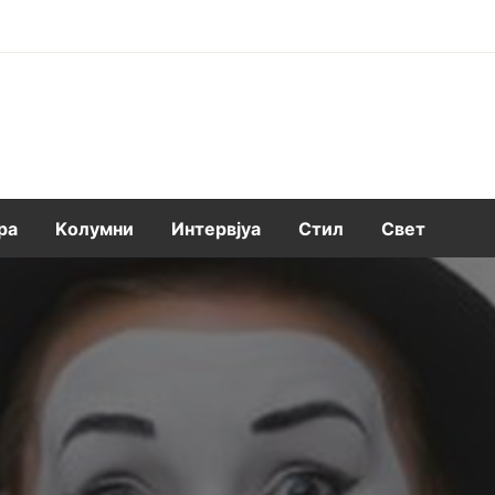
ра
Kолумни
Интервјуа
Стил
Свет