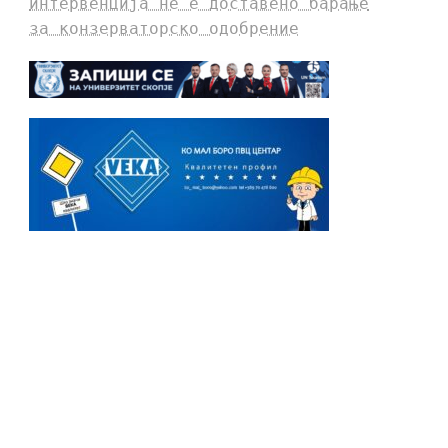
интервенција не е доставено барање
за конзерваторско одобрение