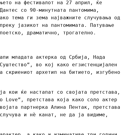
њето на фестивалот на 27 април, ќе
Дантес со 90-минутната пантомима,
ако тема ги зема најважните случувања од
преку јазикот на пантомимата. Патување
поетско, драматично, трогателно.
апи младата актерка од Србија, Нада
Суштество”, во кој како егзистенцијален
а скриениот архетип на битието, изгубено
ја кои ќе настапат со својата претстава,
o Love”, претстава која како соло актер
војата партнерка Алина Пентак, претстава
случува и нѐ канат, не да ја видиме,
арактер, а како и изминативе три години