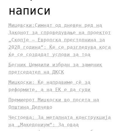
написи
Мицевски:Симнат од дневен ред на
Законот за спроведување на проектот
„Скопје – Европска престолнина за
2028 година“: Ќе се разгледува кога
ќе се создадат услови за тоа
Бесник Џемаили избран за заменик
претседател на ДКСК
Мицкоски: Ќе направиме сè за
реформите, а на ЕК е да суди
Премиерот Мицкоски во посета на
Општина Делчево
Честоева: За металната конструкција
на „Македониум“: За оваа