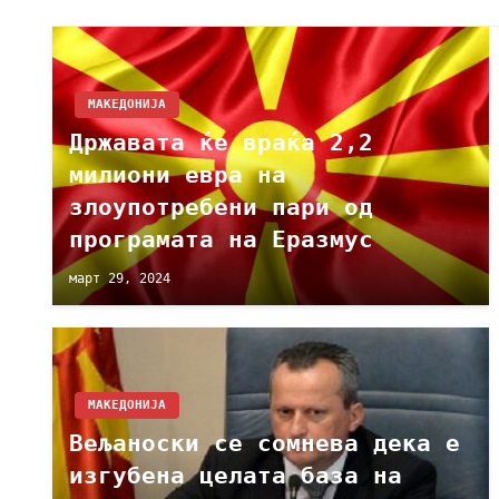
МАКЕДОНИЈА
Државата ќе враќа 2,2
милиони евра на
злоупотребени пари од
програмата на Еразмус
март 29, 2024
МАКЕДОНИЈА
Вељаноски се сомнева дека е
изгубена целата база на