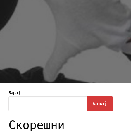
Барај
Барај
Скорешни