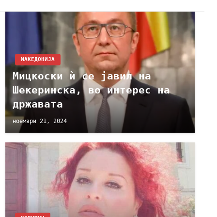
МАКЕДОНИЈА
Мицкоски ѝ се јавил на
Шекеринска, во интерес на
државата
ноември 21, 2024