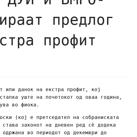
ираат предлог
стра профит
т или данок на екстра профит, кој
стапка уште на почетокот од оваа година,
ува во фиока.
оски (кој е претседател на собраниската
 става законот на дневен ред сѐ додека
 одржана во периодот од декември до