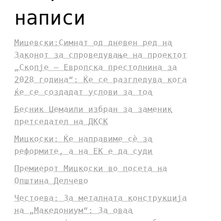
написи
Мицевски:Симнат од дневен ред на
Законот за спроведување на проектот
„Скопје – Европска престолнина за
2028 година“: Ќе се разгледува кога
ќе се создадат услови за тоа
Бесник Џемаили избран за заменик
претседател на ДКСК
Мицкоски: Ќе направиме сè за
реформите, а на ЕК е да суди
Премиерот Мицкоски во посета на
Општина Делчево
Честоева: За металната конструкција
на „Македониум“: За оваа