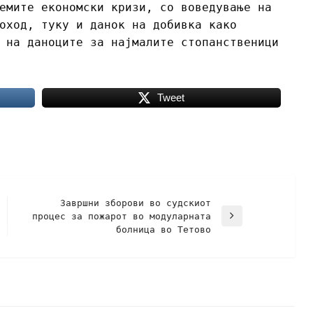
емите економски кризи, со воведување на
оход, туку и данок на добивка како
 на даноците за најмалите стопанственици
Tweet
Завршни зборови во судскиот
процес за пожарот во модуларната
болница во Тетово