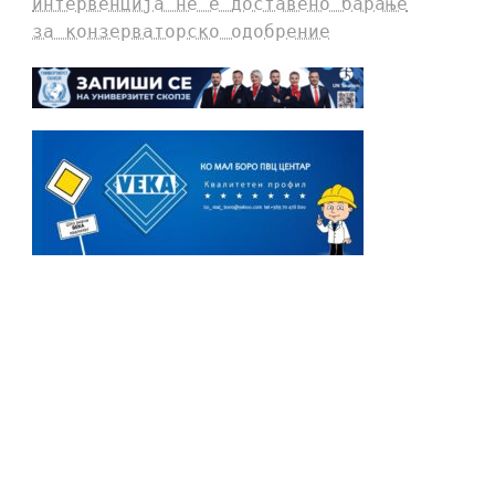
интервенција не е доставено барање
за конзерваторско одобрение