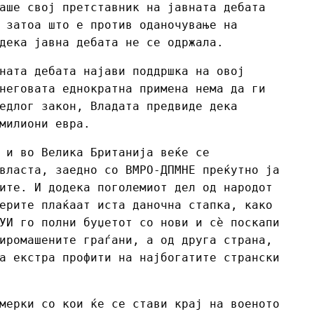
аше свој претставник на јавната дебата
 затоа што е против оданочување на
дека јавна дебата не се одржала.
ната дебата најави поддршка на овој
неговата еднократна примена нема да ги
едлог закон, Владата предвиде дека
милиони евра.
 и во Велика Британија веќе се
власта, заедно со ВМРО-ДПМНЕ преќутно ја
ите. И додека поголемиот дел од народот
ерите плаќаат иста даночна стапка, како
УИ го полни буџетот со нови и сѐ поскапи
иромашените граѓани, а од друга страна,
а екстра профити на најбогатите странски
мерки со кои ќе се стави крај на военото