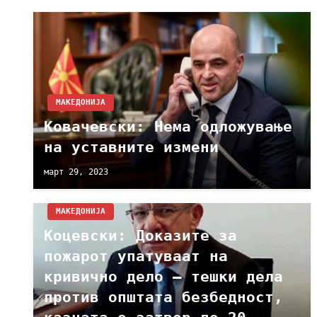
МАКЕДОНИЈА
Ковачевски: Нема одложување
на уставните измени
март 29, 2023
МАКЕДОНИЈА
Koцевски: Доказите за
пожарот упатуваат на
кривично дело – тешки дела
против општата безбедност,