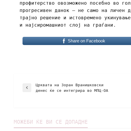
профитерство овозможено посебно во гол
прогресивен данок – не само на личен д
трајно решение и истовремено укинување
и најсиромашниот слој на граѓани.
Share on Facebook
Црквата на Зоран Вранишковски
денес ќе се интегрира во МПЦ-ОА
МОЖЕБИ ЌЕ ВИ СЕ ДОПАДНЕ