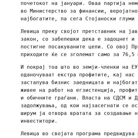
почетокот на јануари. Оваа партија нем
во Министерство за финансии, веројатно
најбогатите, па сега Стојаноски глуми 
Левица преку својот претставник на јав
закон, со забелешки дека е задоцнет и 
постигне посакуваните цели. Со овој Пр
приходите ќе се зголемат само за 76,5 
И покрај тоа што во земји-членки на ЕУ
оданочуваат екстра профитите, кај нас 
застапува бизнис заедницата и најбогат
живее на работ на егзистенција, профит
и обичните граѓани. Власта на СДСМ и Д
задолжувања, од кои најзасегнати се ос
ширум ја отвора вратата за создавање н
инвеститори.
Левица во својата програма предвидува 