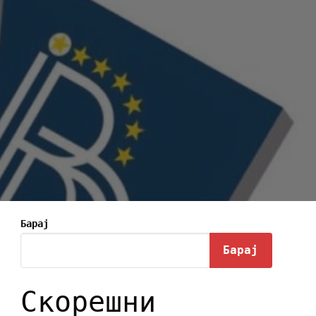
Барај
Барај
Скорешни