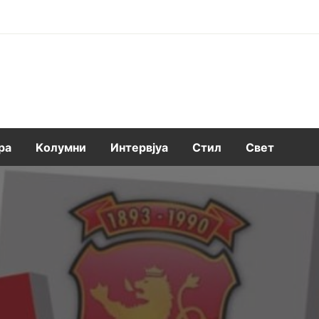
ра
Kолумни
Интервјуа
Стил
Свет