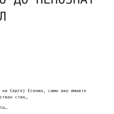
Л
 на Сергеј Есенин, само ако имавте
ствен стих…
то…