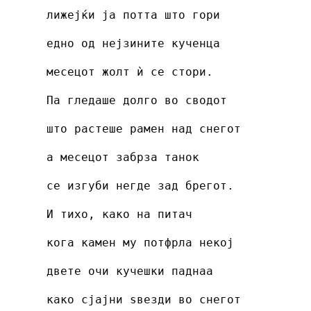
лижејќи ја потта што гори
едно од нејзините кученца
месецот жолт ѝ се стори.
Па гледаше долго во сводот
што растеше рамен над снегот
а месецот забрза танок
се изгуби негде зад брегот.
И тихо, како на питач
кога камен му потфрла некој
двете очи кучешки паднаа
како сјајни ѕвезди во снегот