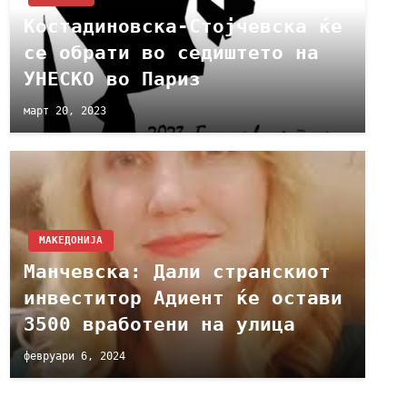
Костадиновска-Стојчевска ќе
се обрати во седиштето на
УНЕСКО во Париз
март 20, 2023
МАКЕДОНИЈА
Манчевска: Дали странскиот
инвеститор Адиент ќе остави
3500 вработени на улица
февруари 6, 2024