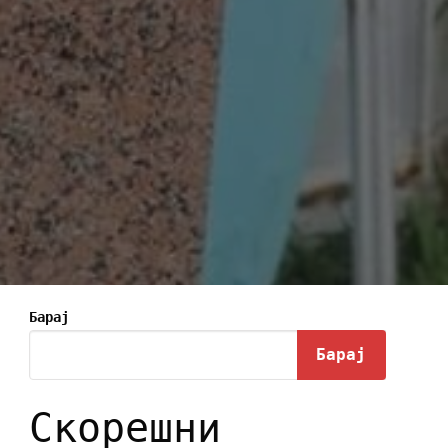
Барај
Барај
Скорешни