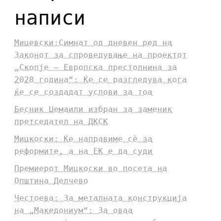
написи
Мицевски:Симнат од дневен ред на
Законот за спроведување на проектот
„Скопје – Европска престолнина за
2028 година“: Ќе се разгледува кога
ќе се создадат услови за тоа
Бесник Џемаили избран за заменик
претседател на ДКСК
Мицкоски: Ќе направиме сè за
реформите, а на ЕК е да суди
Премиерот Мицкоски во посета на
Општина Делчево
Честоева: За металната конструкција
на „Македониум“: За оваа