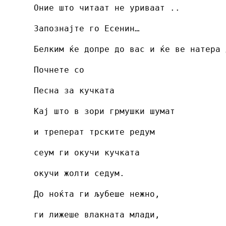
Оние што читаат не уриваат ..
Запознајте го Есенин…
Белким ќе допре до вас и ќе ве натера 
Почнете со
Песна за кучката
Кај што в зори грмушки шумат
и треперат трските редум
сеум ги окучи кучката
окучи жолти седум.
До ноќта ги љубеше нежно,
ги лижеше влакната млади,