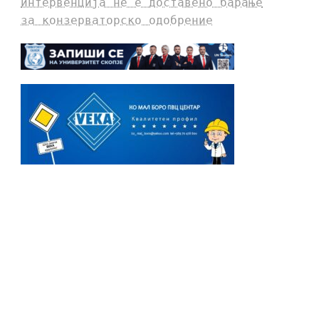
интервенција не е доставено барање
за конзерваторско одобрение