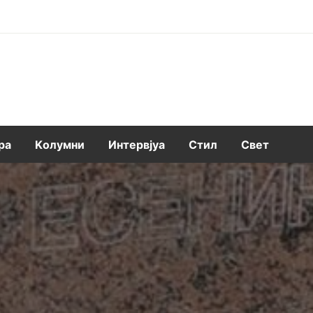
ра
Kолумни
Интервјуа
Стил
Свет