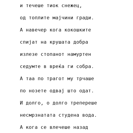
и течеше тиок снежец,
од топлите мајчини гради.
А навечер кога кокошките
спијат на крушата добра
излезе стопанот намуртен
седумте в вреќа ги собра.
А таа по трагот му трчаше
по нозете одвај што одат.
И долго, о долго трепереше
несмрзнатата студена вода.
А кога се влечеше назад