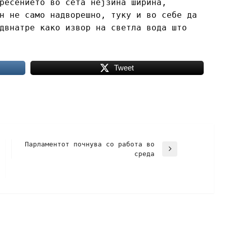
ресението во сета нејзина ширина,
н не само надворешно, туку и во себе да
двнатре како извор на светла вода што
Tweet
Парламентот почнува со работа во
среда