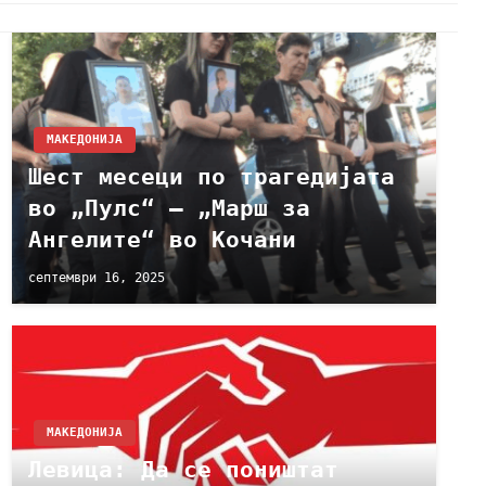
МАКЕДОНИЈА
Шест месеци по трагедијата
во „Пулс“ – „Марш за
Ангелите“ во Кочани
септември 16, 2025
МАКЕДОНИЈА
Левица: Да се поништат