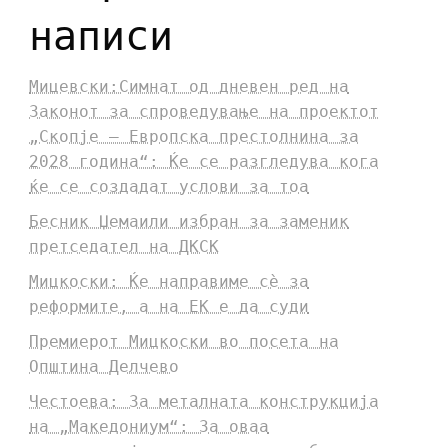
написи
Мицевски:Симнат од дневен ред на
Законот за спроведување на проектот
„Скопје – Европска престолнина за
2028 година“: Ќе се разгледува кога
ќе се создадат услови за тоа
Бесник Џемаили избран за заменик
претседател на ДКСК
Мицкоски: Ќе направиме сè за
реформите, а на ЕК е да суди
Премиерот Мицкоски во посета на
Општина Делчево
Честоева: За металната конструкција
на „Македониум“: За оваа