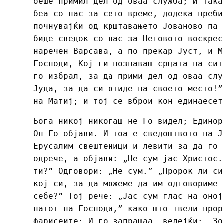
беше примил дел од оваа служба; И така
беа со нас за сето време, додека преби
почнувајќи од крштавањето Јованово па 
биде сведок со нас за Неговото воскрес
наречен Варсава, а по прекар Јуст, и М
Господи, Кој ги познаваш срцата на сит
го избрал, за да прими дел од оваа слу
Јуда, за да си отиде на своето место!”
на Матиј; и тој се вброи кон единаесет
Бога никој никогаш не Го видел; Единор
Он Го објави. И тоа е сведоштвото на Ј
Ерусалим свештеници и левити за да го 
одрече, а објави: „Не сум јас Христос.
ти?” Одговори: „Не сум.” „Пророк ли си
кој си, за да можеме да им одговориме 
себе?” Тој рече: „Јас сум глас на оној
патот на Господа,” како што +вели прор
фарисеите; И го запрашаа, велејќи: „Зо