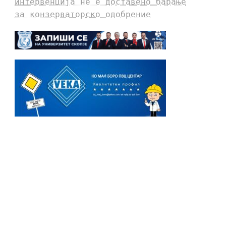
интервенција не е доставено барање
за конзерваторско одобрение