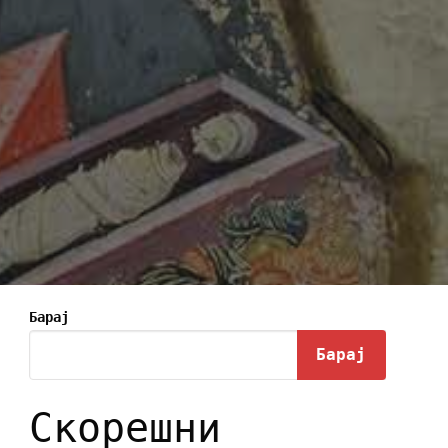
Барај
Барај
Скорешни