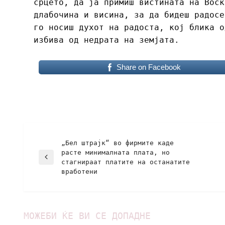
срцето, да ја примиш вистината на Воск
длабочина и висина, за да бидеш радосе
го носиш духот на радоста, кој блика о
избива од недрата на земјата.
Share on Facebook
„Бел штрајк“ во фирмите каде
расте минималната плата, но
стагнираат платите на останатите
вработени
МОЖЕБИ ЌЕ ВИ СЕ ДОПАДНЕ