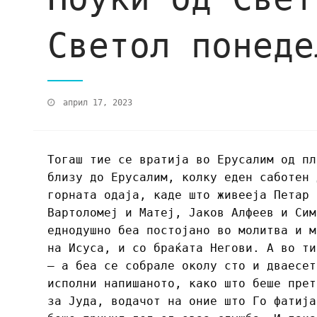
Светол понеде
април 17, 2023
Тогаш тие се вратија во Ерусалим од пл
близу до Ерусалим, колку еден саботен 
горната одаја, каде што живееја Петар 
Вартоломеј и Матеј, Јаков Алфеев и Сим
еднодушно беа постојано во молитва и м
на Исуса, и со браќата Негови. А во ти
– а беа се собрале околу сто и дваесет
исполни напишаното, како што беше прет
за Јуда, водачот на оние што Го фатија