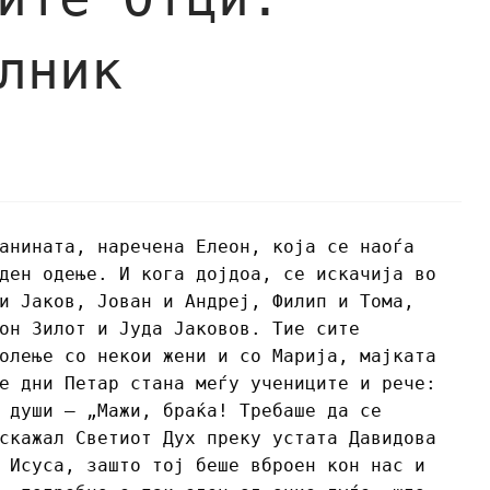
лник
анината, наречена Елеон, која се наоѓа
ден одење. И кога дојдоа, се искачија во
и Јаков, Јован и Андреј, Филип и Тома,
он Зилот и Јуда Јаковов. Тие сите
олење со некои жени и со Марија, мајката
е дни Петар стана меѓу учениците и рече:
 души – „Мажи, браќа! Требаше да се
скажал Светиот Дух преку устата Давидова
 Исуса, зашто тој беше вброен кон нас и