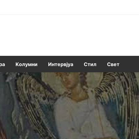
ра
Kолумни
Интервјуа
Стил
Свет