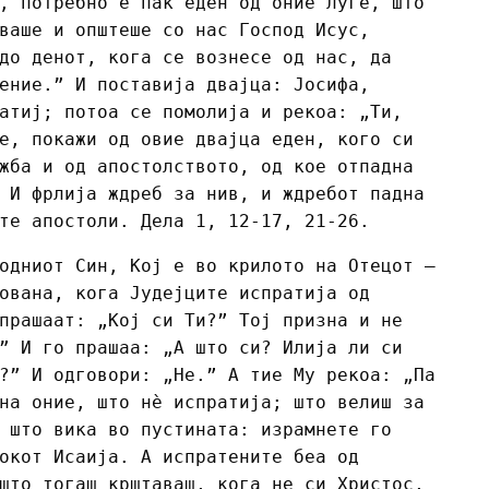
, потребно е пак еден од оние луѓе, што
ваше и општеше со нас Господ Исус,
до денот, кога се вознесе од нас, да
ение.” И поставија двајца: Јосифа,
атиј; потоа се помолија и рекоа: „Ти,
е, покажи од овие двајца еден, кого си
жба и од апостолството, од кое отпадна
 И фрлија ждреб за нив, и ждребот падна
те апостоли. Дела 1, 12-17, 21-26.
одниот Син, Кој е во крилото на Отецот –
ована, кога Јудејците испратија од
прашаат: „Кој си Ти?” Тој призна и не
” И го прашаа: „А што си? Илија ли си
?” И одговори: „Не.” А тие Му рекоа: „Па
на оние, што нè испратија; што велиш за
 што вика во пустината: израмнете го
окот Исаија. А испратените беа од
што тогаш крштаваш, кога не си Христос,