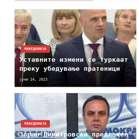
МАКЕДОНИЈА
Уставните измени се туркаат
преку убедување пратеници
јуни 14, 2023
МАКЕДОНИЈА
Зоран Димитровски предложен