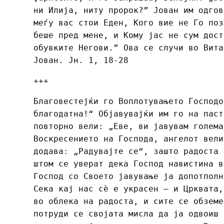
ни Илија, ниту пророк?” Јован им одгов
меѓу вас стои Еден, Кого вие не Го поз
беше пред мене, и Кому јас не сум дост
обувките Негови.” Ова се случи во Вита
Јован. Јн. 1, 18-28
+++
Благовестејќи го Воплотувањето Господо
благодатна!“ Објавувајќи им го на паст
повторно вели: „Еве, ви јавувам голема
Воскресението на Господа, ангелот вели
додава: „Радувајте се“, зашто радоста 
штом се уверат дека Господ навистина в
Господ со Своето јавување ја допотполн
Сека кај нас сѐ е украсен – и Црквата,
во облека на радоста, и сите се обземе
потруди се својата мисла да ја одвоиш 