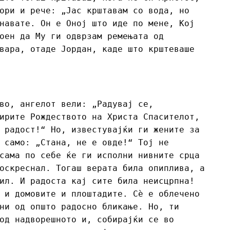
ори и рече: „Јас крштавам со вода, но
навате. Он е Оној што иде по мене, Кој
оен да Му ги одврзам ремењата од
вара, отаде Јордан, каде што крштеваше
во, ангелот вели: „Радувај се,
ирите Рождеството на Христа Спасителот,
 радост!“ Но, известувајќи ги жените за
 само: „Стана, не е овде!“ Тој не
сама по себе ќе ги исполни нивните срца
оскреснал. Тогаш верата била опиплива, а
ил. И радоста кај сите била неисцрпна!
 и домовите и плоштадите. Сѐ е облечено
ни од општо радосно бликање. Но, ти
од надворешното и, собирајќи се во