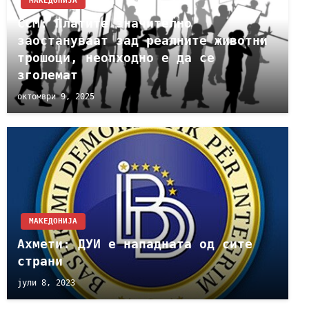
МАКЕДОНИЈА
ССМ: Платите значително
заостануваат зад реалните животни
трошоци, неопходно е да се
зголемат
октомври 9, 2025
МАКЕДОНИЈА
Ахмети: ДУИ е нападната од сите
страни
јули 8, 2023