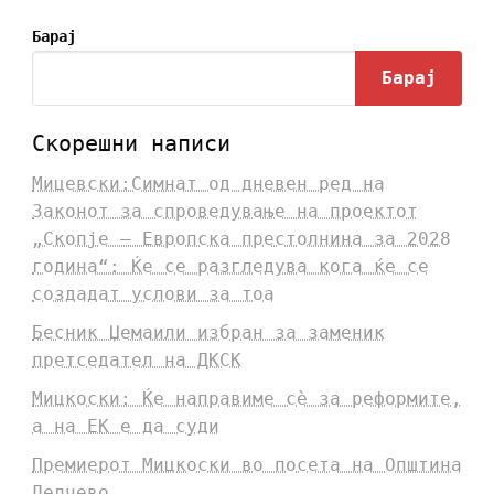
Барај
Барај
Скорешни написи
Мицевски:Симнат од дневен ред на
Законот за спроведување на проектот
„Скопје – Европска престолнина за 2028
година“: Ќе се разгледува кога ќе се
создадат услови за тоа
Бесник Џемаили избран за заменик
претседател на ДКСК
Мицкоски: Ќе направиме сè за реформите,
а на ЕК е да суди
Премиерот Мицкоски во посета на Општина
Делчево