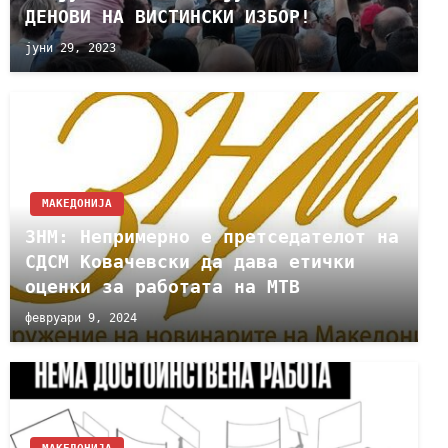
ДЕНОВИ НА ВИСТИНСКИ ИЗБОР!
јуни 29, 2023
МАКЕДОНИЈА
ЗНМ: Непримерно е претседателот на
СДСМ Ковачевски да дава етички
оценки за работата на МТВ
февруари 9, 2024