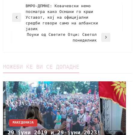
ВМРО-ДПМНЕ: Ковачевски немо
посматра како Османи го крши
Уставот, кој на официјални
средби говори само на албански
јазик
Поуки од Светите Отци: Светол
понеделник
МОЖЕБИ ЌЕ ВИ СЕ ДОПАДНЕ
МАКЕДОНИЈА
29 јуни 2019 и 29 јуни 2023!