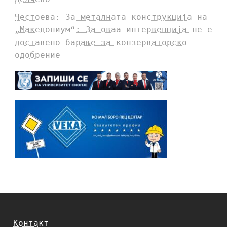
Честоева: За металната конструкција на
„Македониум“: За оваа интервенција не е
доставено барање за конзерваторско
одобрение
Контакт