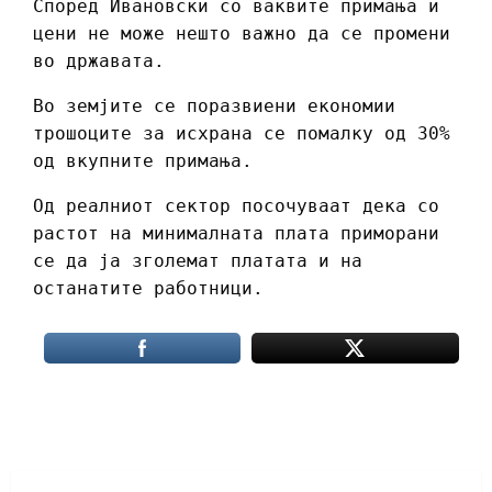
Според Ивановски со ваквите примања и
цени не може нешто важно да се промени
во државата.
Во земјите се поразвиени економии
трошоците за исхрана се помалку од 30%
од вкупните примања.
Од реалниот сектор посочуваат дека со
растот на минималната плата приморани
се да ја зголемат платата и на
останатите работници.