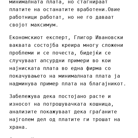
минималната плата, но стагнираат
платите на останатите вработени.Овие
работници работат, но не го даваат
својот максимум.
Економскиот експерт, Глигор Ивановски
ваквата состојба креира многу сложени
проблеми и се почеста, бидејќи се
случуваат апсурдни примери во кои
најниската плата во една фирма со
покачувањето на минималната плата ја
надминува пример плата на благајникот.
Забележува дека постојано расте и
износот на потрошувачката кошница,
анализите покажуваат дека граѓаните
најголем дел од платите ги трошат на
храна.