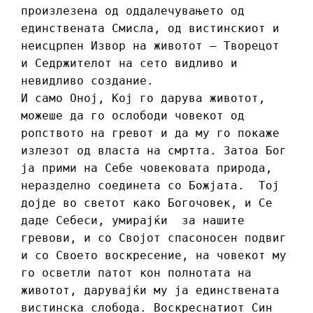
произлезена од оддалечувањето од
единствената Смисла, од вистинскиот и
неисцрпен Извор на животот – Творецот
и Седржителот на сето видливо и
невидливо создание.
И само Оној, Кој го дарува животот,
можеше да го ослободи човекот од
ропството на гревот и да му го покаже
излезот од власта на смртта. Затоа Бог
ја прими на Себе човековата природа,
неразделно соединета со Божјата. Тој
дојде во светот како Богочовек, и Се
даде Себеси, умирајќи за нашите
гревови, и со Својот спасоносен подвиг
и со Своето воскресение, на човекот му
го осветли патот кон полнотата на
животот, дарувајќи му ја единствената
вистинска слобода. Воскреснатиот Син