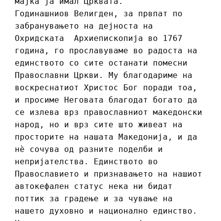
мајка ја имал Црквата.
Годинашниов Велигден, за првпат по
забранувањето на дејноста на
Охридската Архиепископија во 1767
година, го прославуваме во радоста на
единството со сите останати помесни
Православни Цркви. Му благодариме на
воскреснатиот Христос Бог поради тоа,
и просиме Неговата благодат богато да
се излева врз православниот македонски
народ, но и врз сите што живеат на
просторите на нашата Македонија, и да
нè сочува од разните поделби и
непријателства. Единството во
Православието и признавањето на нашиот
автокефален статус нека ни бидат
поттик за градење и за чување на
нашето духовно и национално единство.