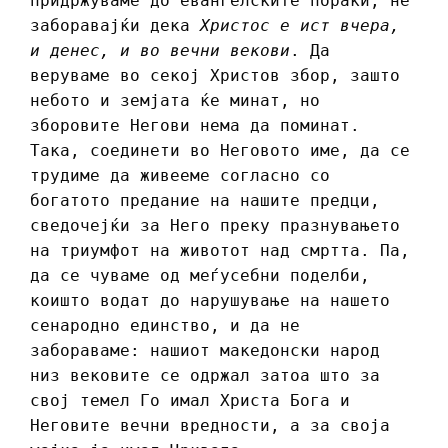
придржуваме до евангелските пораки, не
заборавајќи дека
Христос е ист вчера,
и денес, и во вечни векови
. Да
веруваме во секој Христов збор, зашто
небото и земјата ќе минат, но
зборовите Негови нема да поминат.
Така, соединети во Неговото име, да се
трудиме да живееме согласно со
богатото предание на нашите предци,
сведочејќи за Него преку празнувањето
на триумфот на животот над смртта. Па,
да се чуваме од меѓусебни поделби,
коишто водат до нарушување на нашето
сенародно единство, и да не
забораваме: нашиот македонски народ
низ вековите се одржал затоа што за
свој темел Го имал Христа Бога и
Неговите вечни вредности, а за своја