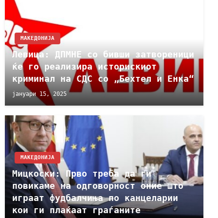
МАКЕДОНИЈА
Левица: ДПМНЕ со бивши затвореници
ќе го реализира историскиот
криминал на СДС со „Бехтел и Енка“
јануари 15, 2025
МАКЕДОНИЈА
Мицкоски: Прво треба да ги
повикаме на одговорност оние што
играат фудбалчиња по канцеларии
кои ги плаќаат граѓаните