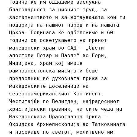
година ќе им оддадеме заслужна
благодарност за нивниот труд, за
застапништвото и за жртвувањата кои ги
подарија на нашиот народ и на нашата
Црква. Годинава ќе одбележиме и 60
години од осветувањето на првиот
македонски храм во САД ‒ „Свети
апостоли Петар и Павле“ во Гери,
Индијана, храм кој имаше
рамноапостолска мисија и беше
предводник во духовната грижа за
македонските доселеници на
Северноамериканскиот Континент.
Честитајќи го Велигден, најрадосниот
христијански празник, на сите чеда на
Македонската Православна Црква ‒
Охридска Архиепископија во Татковината
и насекаде по светот, молитвено им