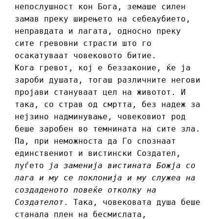
непослушност кон Бога, земаше силен
замав преку ширењето на себељубието,
неправдата и лагата, односно преку
сите гревовни страсти што го
осакатуваат човековото битие.
Кога гревот, кој е беззаконие, ќе ја
зароби душата, тогаш различните негови
пројави стануваат цел на животот. И
така, со страв од смртта, без надеж за
нејзино надминување, човековиот род
беше заробен во темнината на сите зла.
Па, при неможноста да Го спознаат
единствениот и вистински Создател,
луѓето
ја заменија вистината Божја со
лага и му се поклонија и му служеа на
создаденото повеќе отколку на
Создателот
. Така, човековата душа беше
станала плен на бесмислата,