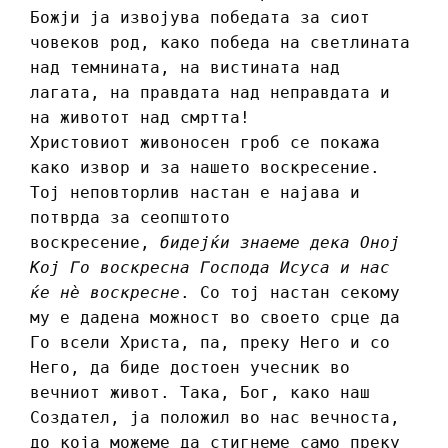
Божји ја извојува победата за сиот
човеков род, како победа на светлината
над темнината, на вистината над
лагата, на правдата над неправдата и
на животот над смртта!
Христовиот живоносен гроб се покажа
како извор и за нашето воскресение.
Тој неповторлив настан е најава и
потврда за сеопштото
воскресение,
бидејќи знаеме дека Оној
Кој Го воскресна Господа Исуса и нас
ќе нè воскресне
. Со тој настан секому
му е дадена можност во своето срце да
Го всели Христа, па, преку Него и со
Него, да биде достоен учесник во
вечниот живот. Така, Бог, како наш
Создател, ја положил во нас вечноста,
до која можеме да стигнеме само преку