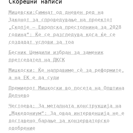
Скорешни написи
Мицевски:Симнат од дневен ред на
Законот за спроведување на проектот
„Скопје – Европска престолнина за 2028
година“: Ќе се разгледува кога ќе се
создадат услови за тоа
Бесник Џемаили избран за заменик
претседател на ДКСК
Мицкоски: Ќе направиме сè за реформите,
а на ЕК е да суди
Премиерот Мицкоски во посета на Општина
Делчево
Честоева: За металната конструкција на
„Македониум“: За оваа интервенција не е
доставено барање за конзерваторско
одобрение