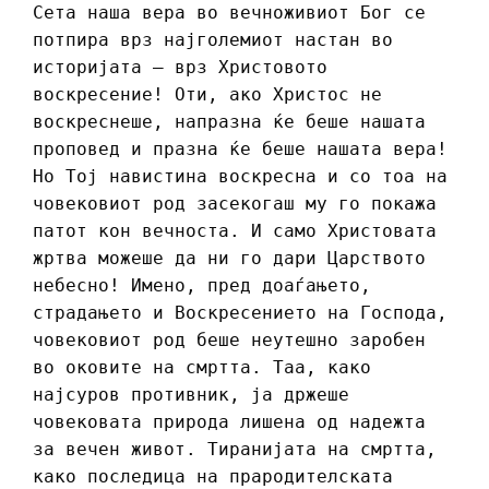
Сета наша вера во вечноживиот Бог се
потпира врз најголемиот настан во
историјата – врз Христовото
воскресение! Оти, ако Христос не
воскреснеше, напразна ќе беше нашата
проповед и празна ќе беше нашата вера!
Но Тој навистина воскресна и со тоа на
човековиот род засекогаш му го покажа
патот кон вечноста. И само Христовата
жртва можеше да ни го дари Царството
небесно! Имено, пред доаѓањето,
страдањето и Воскресението на Господа,
човековиот род беше неутешно заробен
во оковите на смртта. Таа, како
најсуров противник, ја држеше
човековата природа лишена од надежта
за вечен живот. Тиранијата на смртта,
како последица на прародителската