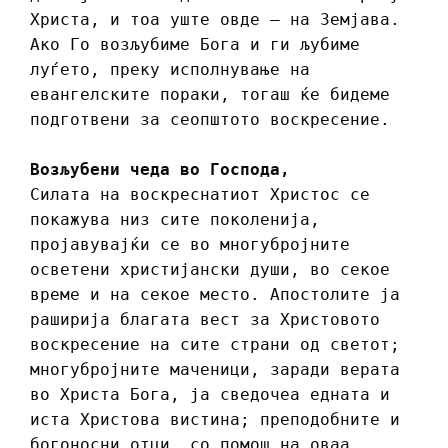
Христа, и тоа уште овде – на Земјава.
Ако Го возљубиме Бога и ги љубиме
луѓето, преку исполнување на
евангелските пораки, тогаш ќе бидеме
подготвени за сеопштото воскресение.
Возљубени чеда во Господа,
Силата на воскреснатиот Христос се
покажува низ сите поколенија,
пројавувајќи се во многубројните
осветени христијански души, во секое
време и на секое место. Апостолите ја
раширија благата вест за Христовото
воскресение на сите страни од светот;
многубројните маченици, заради верата
во Христа Бога, ја сведочеа едната и
иста Христова вистина; преподобните и
богоносни отци, со помош на оваа