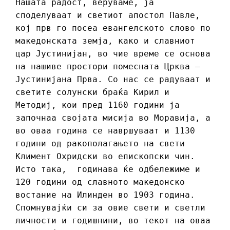
Нашата радост, веруваме, ја
споделуваат и светиот апостол Павле,
кој прв го посеа евангелското слово по
македонската земја, како и славниот
цар Јустинијан, во чие време се основа
на нашиве простори помесната Црква ‒
Јустинијана Прва. Со нас се радуваат и
светите солунски браќа Кирил и
Методиј, кои пред 1160 години ја
започнаа својата мисија во Моравија, а
во оваа година се навршуваат и 1130
години од ракополагањето на свети
Климент Охридски во епископски чин.
Исто така, годинава ќе одбележиме и
120 години од славното македонско
востание на Илинден во 1903 година.
Спомнувајќи си за овие свети и светли
личности и годишнини, во текот на оваа