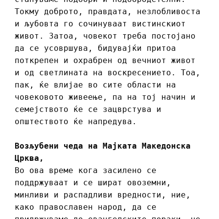
Токму доброто, правдата, незлобливоста
и љубовта го сочинуваат вистинскиот
живот. Затоа, човекот треба постојано
да се усовршува, бидувајќи притоа
поткрепен и охрабрен од вечниот живот
и од светлината на воскресението. Тоа,
пак, ќе влијае во сите области на
човековото живеење, па на тој начин и
семејството ќе се зацврстува и
општеството ќе напредува.
Возљубени чеда на Мајката Македонска
Црква,
Во ова време кога засилено се
поддржуваат и се шират овоземни,
минливи и распадливи вредности, ние,
како православен народ, да се