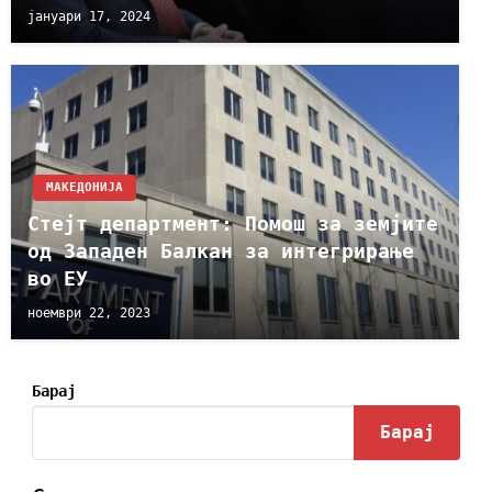
јануари 17, 2024
МАКЕДОНИЈА
Стејт департмент: Помош за земјите
од Западен Балкан за интегрирање
во ЕУ
ноември 22, 2023
Барај
Барај