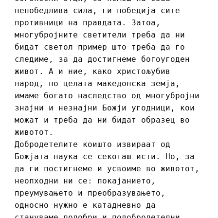
непобедлива сила, ги победија сите
противници на правдата. Затоа,
многубројните светители треба да ни
бидат светол пример што треба да го
следиме, за да достигнеме богоугоден
живот. А и ние, како христољубив
народ, по целата македонска земја,
имаме богато наследство од многубројни
знајни и незнајни Божји угодници, кои
можат и треба да ни бидат образец во
животот.
Добродетелите коишто извираат од
Божјата наука се секогаш исти. Но, за
да ги постигнеме и усвоиме во животот,
неопходни ни се: покајанието,
преумувањето и преобразувањето,
односно нужно е катадневно да
стануваме подобри и подобродетелни.