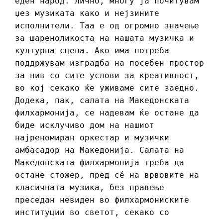
еден народ. Лично, многу ја почитувам
џез музиката како и нејзините
исполнители. Таа е од огромно значење
за шареноликоста на нашата музичка и
културна сцена. Ако има потреба
поддржувам изградба на посебен простор
за нив со сите услови за креативност,
во кој секако ќе уживаме сите заедно.
Додека, пак, салата на Македонската
филхармонија, се надевам ќе остане да
биде исклучиво дом на нашиот
најреномиран оркестар и музички
амбасадор на Македонија. Салата на
Македонската филхармонија треба да
остане стожер, пред сé на врвовите на
класичната музика, без правење
преседан невиден во филхармониските
институции во светот, секако со