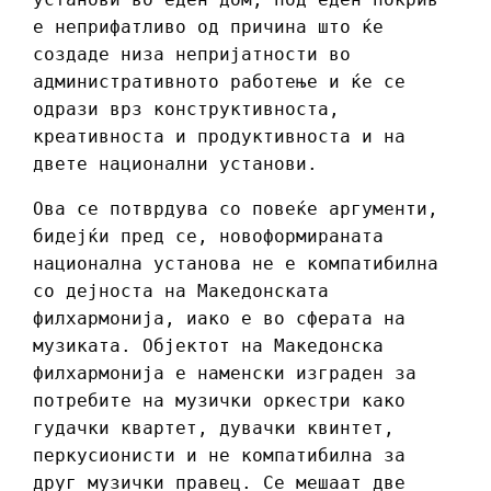
е неприфатливо од причина што ќе
создаде низа непријатности во
административното работење и ќе се
одрази врз конструктивноста,
креативноста и продуктивноста и на
двете национални установи.
Ова се потврдува со повеќе аргументи,
бидејќи пред се, новоформираната
национална установа не е компатибилна
со дејноста на Македонската
филхармонија, иако е во сферата на
музиката. Објектот на Македонска
филхармонија е наменски изграден за
потребите на музички оркестри како
гудачки квартет, дувачки квинтет,
перкусионисти и не компатибилна за
друг музички правец. Се мешаат две