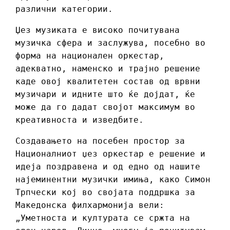
различни категории.
Џез музиката е високо почитувана
музичка сфера и заслужува, посебно во
форма на национален оркестар,
адекватно, наменско и трајно решение
каде овој квалитетен состав од врвни
музичари и идните што ќе дојдат, ќе
може да го дадат својот максимум во
креативноста и изведбите.
Создавањето на посебен простор за
Националниот џез оркестар е решение и
идеја поздравена и од едно од нашите
најеминентни музички имиња, како Симон
Трпчески кој во својата поддршка за
Македонска филхармонија вели:
„Уметноста и културата се сржта на