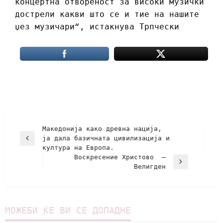
концертна отвореност за високи музички
дострели какви што се и тие на нашите
џез музичари“, истакнува Трпчески
Македонија како древна нација,
ја дала базичната цивилизација и
култура на Европа.
Воскресение Христово –
Велигден
МОЖЕБИ ЌЕ ВИ СЕ ДОПАДНЕ