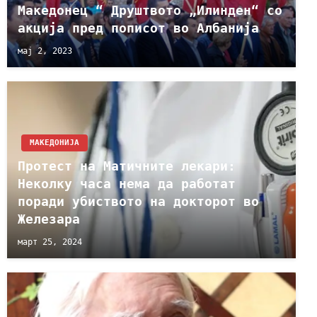
Македонец “ Друштвото „Илинден“ со
акција пред пописот во Албанија
мај 2, 2023
МАКЕДОНИЈА
Протест на Матичните лекари:
Неколку часа нема да работат
поради убиството на докторот во
Железара
март 25, 2024