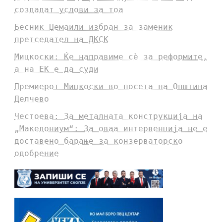
создадат услови за тоа
Бесник Џемаили избран за заменик
претседател на ДКСК
Мицкоски: Ќе направиме сè за реформите,
а на ЕК е да суди
Премиерот Мицкоски во посета на Општина
Делчево
Честоева: За металната конструкција на
„Македониум“: За оваа интервенција не е
доставено барање за конзерваторско
одобрение