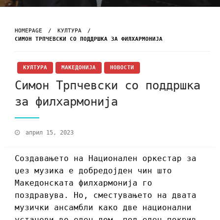
HOMEPAGE
КУЛТУРА
СИМОН ТРПЧЕВСКИ СО ПОДДРШКА ЗА ФИЛХАРМОНИЈА
КУЛТУРА
МАКЕДОНИЈА
НОВОСТИ
Симон Трпчевски со поддршка
за филхармонија
април 15, 2023
Создавањето на Национален оркестар за
џез музика е добредојден чин што
Македонската филхармонија го
поздравува. Но, сместувањето на двата
музички ансамбли како две национални
установи во еден дом, под еден покрив