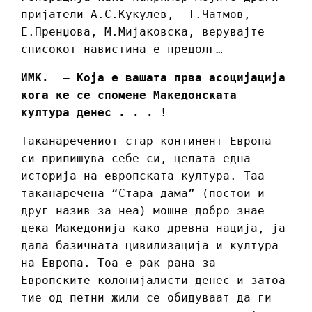
пријатели А.С.Кукулев, Т.Чатмов,
Е.Пренџова, М.Мијаковска, верувајте
списокот навистина е предолг…
ИМК. – Која е вашата прва асоцијација
кога ке се спомене Македонската
култура денес . . . !
Таканаречениот стар континент Европа
си припишува себе си, целата една
историја на европската култура. Таа
таканаречена “Стара дама” (постои и
друг назив за неа) мошне добро знае
дека Македонија како древна нација, ја
дала базичната цивилизација и култура
на Европа. Тоа е рак рана за
Европските колонијалисти денес и затоа
тие од петни жили се обидуваат да ги