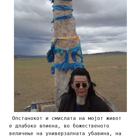
Опстанокот и смислата на мојот живот
е длабоко впиена, во божественото
величење на универзалната убавина, на