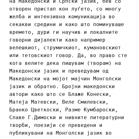
на Македонски и Српски јазик, бев со
отворен пристап кон луѓето, со многу
желба и интензивна комуникација во
секакви средини и како што поминуваше
времето, дури ги научив и локалните
говорни дијалекти како например
велешкиот, струмичкиот, кумановскиот
или тетовскиот говор. Да, во право сте
кога велите дека пишувам (творам) на
Македонски јазик и преведувам од
Македонски на мојот мајчин Монголски
јазик и обратно. Бројни македонски
автори како што се Блаже Конески,
Матеја Матевски, Веле Смилевски,
Бранко Цветкоски, Разме Кумбароски,
Славе Г.Димоски и нивните литературни
творби, поезији се преведени и
публикувани на Монголски јазик во