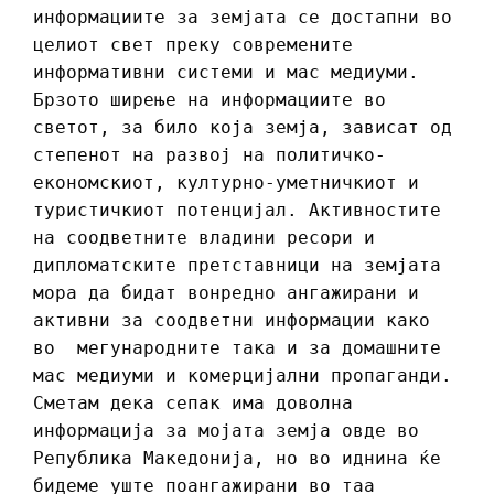
информациите за земјата се достапни во
целиот свет преку современите
информативни системи и мас медиуми.
Брзото ширење на информациите во
светот, за било која земја, зависат од
степенот на развој на политичко-
економскиот, културно-уметничкиот и
туристичкиот потенцијал. Активностите
на соодветните владини ресори и
дипломатските претставници на земјата
мора да бидат вонредно ангажирани и
активни за соодветни информации како
во мегународните така и за домашните
мас медиуми и комерцијални пропаганди.
Сметам дека сепак има доволна
информација за мојата земја овде во
Република Македонија, но во иднина ќе
бидеме уште поангажирани во таа