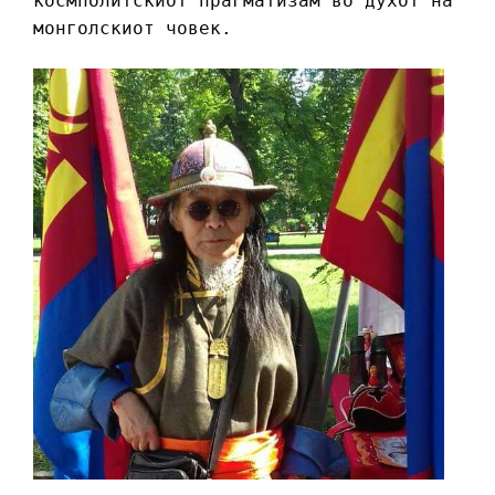
космполитскиот прагматизам во духот на
монголскиот човек.