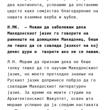
два континента, успеавме да опстанеме
цврсто како семјество благодарение на
нашата взаемна верба и љубов.
И.МК. – Можам да забележам дека
Македонскиот јазик го говорите на
рамниште на домицилен Македонец, беше
ли тешко да се совлада јазикот на кој
денес дури и творите ако не се лажам.
Л.Н. Морам да признам дека не беше
толку тешко да го научам Македонскиот
јазик, но моето претходно знаење на
Рускиот јазик допринесе побрзо да го
совладам Македоскиот литературен
јазик. За време на моите студии на
Архитектонскиот Факултет, освен што
мораше успешно да ја следам наставата