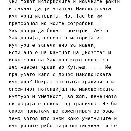
уништожат историските и научните факти
и сакаат да ја уништат Македонската
културна историја. Но, јас би им
препорачал на моите сограѓани
Македонци да бидат спокојни, Името
Македонија, неговата историја и
култура е запечатено за навек,
испишано е на каменот на „Розета“ и
исклесано на Македонското сонце со
шестнаесет краци во Кутлеш . . . Ме
прашувате каде е денес македонската
култура? Покрај богатата традиција и
огромниот потенцијал на македонската
култура и уметност, за жал, денешната
ситуација е повеке од трагична. Не би
сакал понатаму да коментирам за оваа
тема затоа што знам како уметниците и
културните работници опстануваат и се