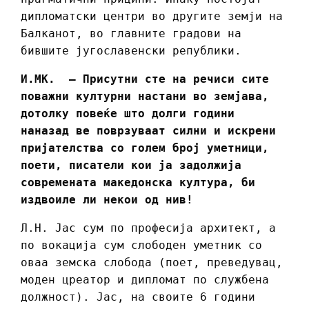
дипломатски центри во другите земји на
Балканот, во главните градови на
бившите југославенски републики.
И.МК. – Присутни сте на речиси сите
поважни културни настани во земјава,
дотолку повеќе што долги години
наназад ве поврзуваат силни и искрени
пријателства со голем број уметници,
поети, писатели кои ја задолжија
современата македонска култура, би
издвоиле ли некои од нив!
Л.Н. Јас сум по професија архитект, а
по вокација сум слободен уметник со
оваа земска слобода (поет, преведувац,
моден цреатор и дипломат по службена
должност). Јас, на своите 6 години