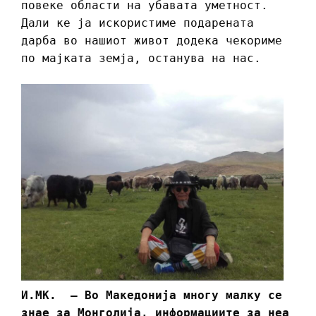
повеке области на убавата уметност.
Дали ке ја искористиме подарената
дарба во нашиот живот додека чекориме
по мајката земја, останува на нас.
И.МК. – Во Македонија многу малку се
знае за Монголија, информациите за неа