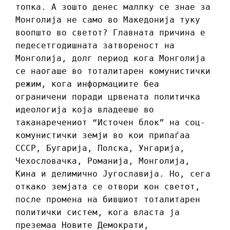
топка. А зошто денес маллку се знае за
Монголија не само во Македонија туку
воопшто во светот? Главната причина е
педесетгодишната затвореност на
Монголија, долг период кога Монголија
се наогаше во тоталитарен комунистички
режим, кога информациите беа
ограничени поради црвената политичка
идеологија која владееше во
таканаречениот “Источен блок” на соц-
комунистички земји во кои припаѓаа
СССР, Бугарија, Полска, Унгарија,
Чехословачка, Романија, Монголија,
Кина и делимично Југославија. Но, сега
откако земјата се отвори кон светот,
после промена на бившиот тоталитарен
политички систем, кога власта ја
преземаа Новите Демократи,