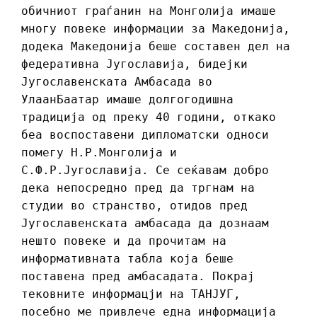
обичниот граѓанин на Монголија имаше
многу повеке информации за Македонија,
додека Македонија беше составен дел на
федеративна Југославија, бидејки
Југославенската Амбасада во
УлаанБаатар имаше долгогодишна
традиција од преку 40 години, откако
беа воспоставени дипломатски односи
помегу Н.Р.Монголија и
С.Ф.Р.Југославија. Се сеќавам добро
дека непосредно пред да тргнам на
студии во странство, отидов пред
Југославенската амбасада да дознаам
нешто повеке и да прочитам на
информативната табла која беше
поставена пред амбасадата. Покрај
тековните информацји на ТАНЈУГ,
посебно ме привлече една информација