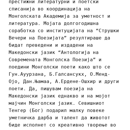
престижни литературни и поетски
списанија во координација на
Монголската Академија за уметност и
литература. Мојата долгогодишна
соработка со институцијата на “Струшки
Вечери на Поезијата” резултираше да
бидат преведени и издадени на
Македонски јазик “Антологија на
Современата Монголска Поезија” и
поедини Монголски поети како што се
Гун.Аyурзана, Б.Галсансукх, О.Менд-
Ојо, Дан.Њамаа, А.Ердене-Ошхир и други
поети. Да, пишувам поезија на
Македонски јазик еднакво и на мојот
мајчин Монголски јазик. Севишниот
Тенгер (Бог) подарил малку повеке
уметничка дарба и талент да животот
биде исполнет со креативно творење во