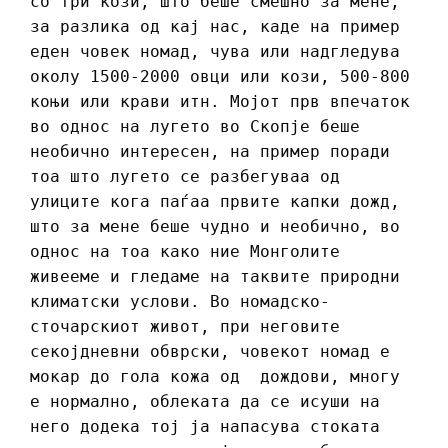
со три кози, што беше смешно за мене,
за разлика од кај нас, каде на пример
еден човек номад, чува или надгледува
околу 1500-2000 овци или кози, 500-800
коњи или крави итн. Мојот прв впечаток
во однос на лугето во Скопје беше
необично интересен, на пример поради
тоа што лугето се разбегуваа од
улиците кога паѓаа првите капки дожд,
што за мене беше чудно и необично, во
однос на тоа како ние Монголите
живееме и гледаме на таквите природни
климатски услови. Во номадско-
сточарскиот живот, при неговите
секојдневни обврски, човекот номад е
мокар до гола кожа од дождови, многу
е нормално, облеката да се исуши на
него додека тој ја напасува стоката