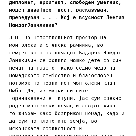
дипломат, архитект, слободен уметник,
моден дизајнер, поет, расказувач,
преведувач . . . Кој е всусност Леетив
НамдагЈанчхивин?
Л.Н. Во непрегледниот простор на
монголската степска рамнина, во
семјеството на номадот Бадарчх Намдаг
Јаншхивин се родило машко дете со син
печат на газето, како седмо чедо на
номадското семјество и благословен
потомок на познатиот монголски клан
Омбо. Да, иземајки ги сите
горенаведените титули, јас сум срекно
роден монголски номад и својот живот
го живеам како безгрижен номад, каде и
да сум на планетата земја, во
исконската соодветност и