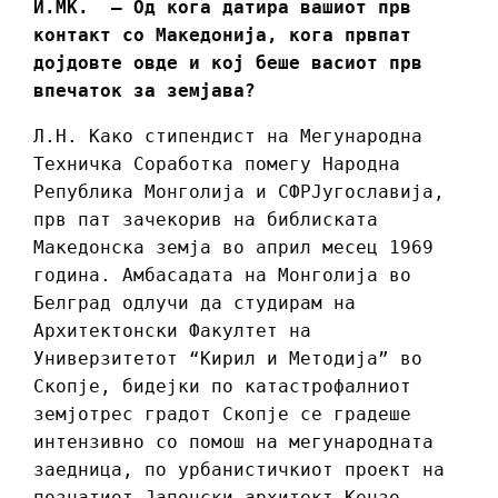
И.МК. – Од кога датира вашиот прв
контакт со Македонија, кога првпат
дојдовте овде и кој беше васиот прв
впечаток за земјава?
Л.Н. Како стипендист на Мегународна
Техничка Соработка помегу Народна
Република Монголија и СФРЈугославија,
прв пат зачекорив на библиската
Македонска земја во април месец 1969
година. Амбасадата на Монголија во
Белград одлучи да студирам на
Архитектонски Факултет на
Универзитетот “Кирил и Методија” во
Скопје, бидејки по катастрофалниот
земјотрес градот Скопје се градеше
интензивно со помош на мегународната
заедница, по урбанистичкиот проект на
познатиот Јапонски архитект Кензо