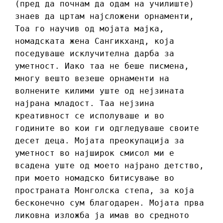
(пред да почнам да одам на училиште)
знаев да цртам најсложени орнаменти,
Тоа го научив од мојата мајка,
номадската жена Сангикханд, која
поседуваше исклучителна дарба за
уметност. Иако таа не беше писмена,
многу вешто везеше орнаменти на
волнените килими уште од нејзината
најрана младост. Таа нејзина
креативност се исполуваше и во
годините во кои ги одгледуваше своите
десет деца. Мојата преокупација за
уметност во најширок смисол ми е
всадена уште од моето најрано детство,
при моето номадско битисување во
пространата Монголска степа, за која
бесконечно сум благодарен. Мојата прва
ликовна изложба ја имав во средното