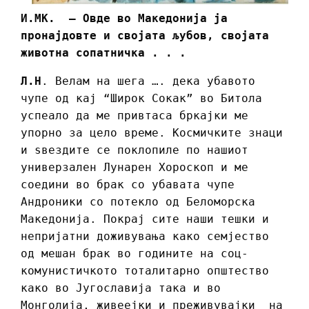
И.МК. – Овде во Македонија ја
пронајдовте и својата љубов, својата
животна сопатничка . . .
Л.Н
. Велам на шега …. дека убавото
чупе од кај “Широк Сокак” во Битола
успеало да ме привтаса бркајки ме
упорно за цело време. Космичките знаци
и ѕвездите се поклопиле по нашиот
универзален Лунарен Хороскоп и ме
соедини во брак со убавата чупе
Андроники со потекло од Беломорска
Македонија. Покрај сите наши тешки и
непријатни доживувања како семјество
од мешан брак во годините на соц-
комунистичкото тоталитарно општество
како во Југославија така и во
Монголија, живеејки и преживувајки на