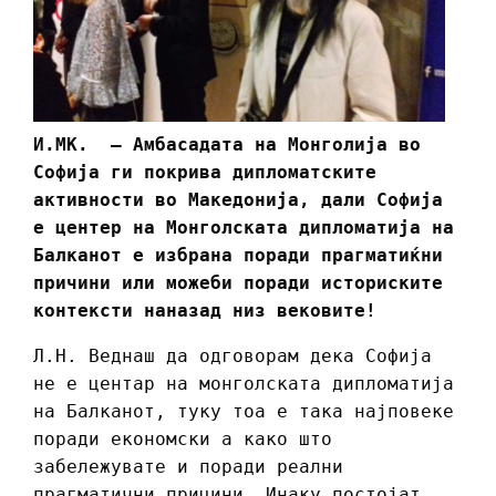
И.МК. – Амбасадата на Монголија во
Софија ги покрива дипломатските
активности во Македонија, дали Софија
е центер на Монголската дипломатија на
Балканот е избрана поради прагматиќни
причини или можеби поради историските
контексти наназад низ вековите!
Л.Н. Веднаш да одговорам дека Софија
не е центар на монголската дипломатија
на Балканот, туку тоа е така најповеке
поради економски а како што
забележувате и поради реални
прагматични прицини. Инаку постојат