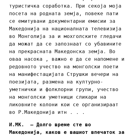
туристичка соработка. При секоја моја
посета на родната земја, повеке пати
се емитувани документарни емисии за
Македонија на националната телевизија
во Монголија за и мохголските гледачи
да можат да се запознаат со убавините
на прекрасната Македонска земја. Во
оваа насока , важно е да се напомене и
редовното учество на монголски поети
на манифестацијата Струшки вечери на
поезијата, размена на културно-
уметнички и фолклорни групи, учество
на монголски уметници сликари на
ликовните колони кои се организираат
во Р.Македонија итн . . .
И.МК. – Долго време сте во
Македонија, каков е вашиот впечаток за