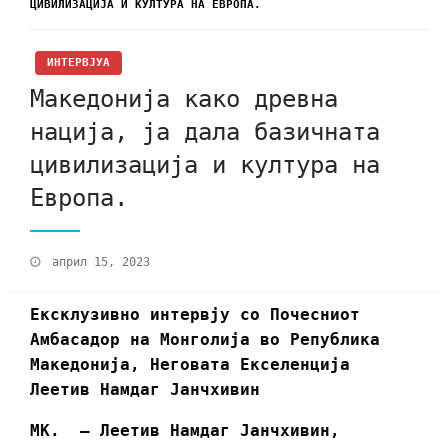
ЦИВИЛИЗАЦИЈА И КУЛТУРА НА ЕВРОПА.
ИНТЕРВЈУА
Македонија како древна
нација, ја дала базичната
цивилизација и култура на
Европа.
април 15, 2023
Ексклузивно интервју со Почесниот
Амбасадор на Монголија во Република
Македонија, Неговата Екселенција
Леетив Намдаг Јанчхивин
МК. – Леетив Намдаг Јанчхивин,