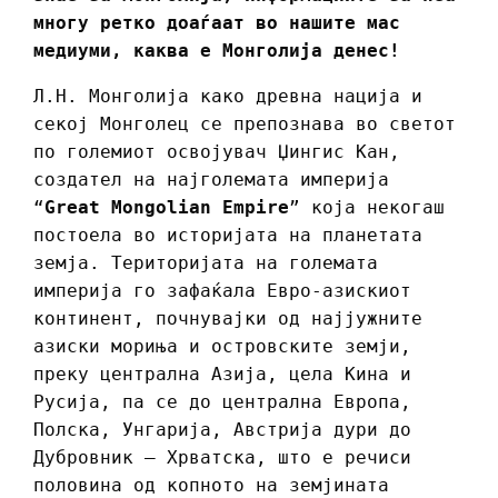
многу ретко доаѓаат во нашите мас
медиуми, каква е Монголија денес!
Л.Н. Монголија како древна нација и
секој Монголец се препознава во светот
по големиот освојувач Џингис Кан,
создател на најголемата империја
“
Great Mongolian Empire
” која некогаш
постоeла во историјата на планетата
земја. Територијата на големата
империја го зафаќала Евро-азискиот
континент, почнувајки од најјужните
азиски мориња и островските земји,
преку централна Азија, цела Кина и
Русија, па се до централна Европа,
Полска, Унгарија, Австрија дури до
Дубровник – Хрватска, што е речиси
половина од копното на земјината