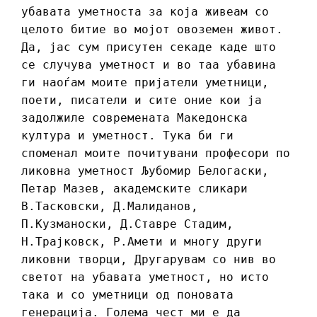
убавата уметноста за која живеам со
целото битие во мојот овоземен живот.
Да, јас сум присутен секаде каде што
се случува уметност и во таа убавина
ги наоѓам моите пријатели уметници,
поети, писатели и сите оние кои ја
задолжиле современата Македонска
култура и уметност. Тука би ги
споменал моите почитувани професори по
ликовна уметност Љубомир Белогаски,
Петар Мазев, академските сликари
В.Тасковски, Д.Малиданов,
П.Кузманоски, Д.Ставре Стадим,
Н.Трајковск, Р.Амети и многу други
ликовни творци, Другарувам со нив во
светот на убавата уметност, но исто
така и со уметници од поновата
генерација. Голема чест ми е да