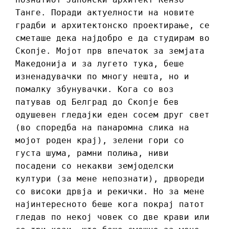
Танге. Поради актуелности на новите
градби и архитектонско проектирање, се
сметаше дека најдобро е да студирам во
Скопје. Мојот прв впечаток за земјата
Македонија и за лугето тука, беше
изненадувачки по многу нешта, но и
помалку збунувачки. Кога со воз
патував од Белград до Скопје бев
одушевен гледајки еден сосем друг свет
(во споредба на панаромна слика на
мојот роден крај), зелени гори со
густа шума, рамни полиња, ниви
посадени со некакви земјоделски
култури (за мене непознати), дрвореди
со високи дрвја и рекички. Но за мене
најинтересното беше кога покрај патот
гледав по некој човек со две крави или