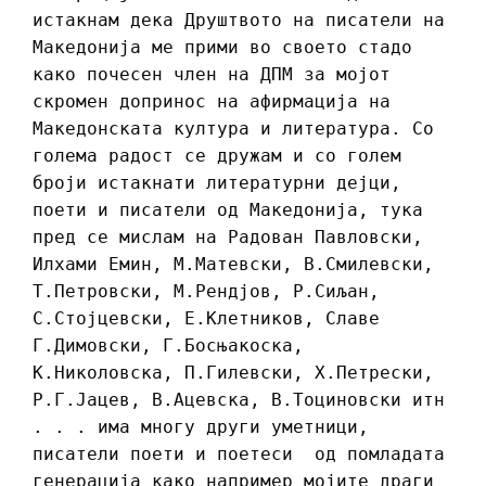
истакнам дека Друштвото на писатели на
Македонија ме прими во своето стадо
како почесен член на ДПМ за мојот
скромен допринос на афирмација на
Македонската култура и литература. Со
голема радост се дружам и со голем
броји истакнати литературни дејци,
поети и писатели од Македонија, тука
пред се мислам на Радован Павловски,
Илхами Емин, М.Матевски, В.Смилевски,
Т.Петровски, М.Рендјов, Р.Сиљан,
С.Стојцевски, Е.Клетников, Славе
Г.Димовски, Г.Босњакоска,
К.Николовска, П.Гилевски, Х.Петрески,
Р.Г.Јацев, В.Ацевска, В.Тоциновски итн
. . . има многу други уметници,
писатели поети и поетеси од помладата
генерација како например мојите драги