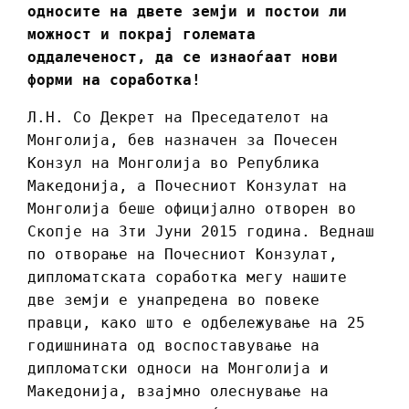
односите на двете земји и постои ли
можност и покрај големата
оддалеченост, да се изнаоѓаат нови
форми на соработка!
Л.Н. Со Декрет на Преседателот на
Монголија, бев назначен за Почесен
Конзул на Монголија во Република
Македонија, а Почесниот Конзулат на
Монголија беше официјално отворен во
Скопје на 3ти Јуни 2015 година. Веднаш
по отворање на Почесниот Конзулат,
дипломатската соработка мегу нашите
две земји е унапредена во повеке
правци, како што е одбележување на 25
годишнината од воспоставување на
дипломатски односи на Монголија и
Македонија, взајмно олеснување на