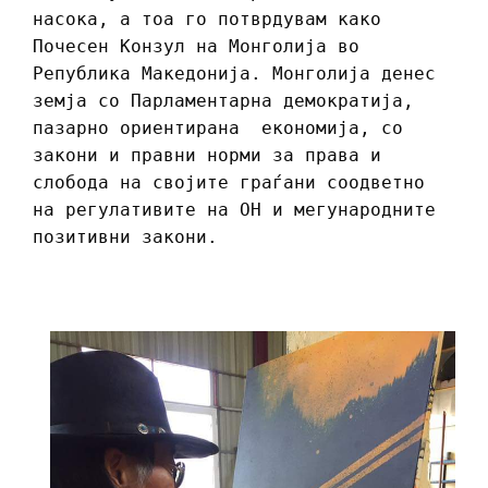
насока, а тоа го потврдувам како
Почесен Конзул на Монголија во
Република Македонија. Монголија денес
земја со Парламентарна демократија,
пазарно ориентирана економија, со
закони и правни норми за права и
слобода на својите граѓани соодветно
на регулативите на ОН и мегународните
позитивни закони.