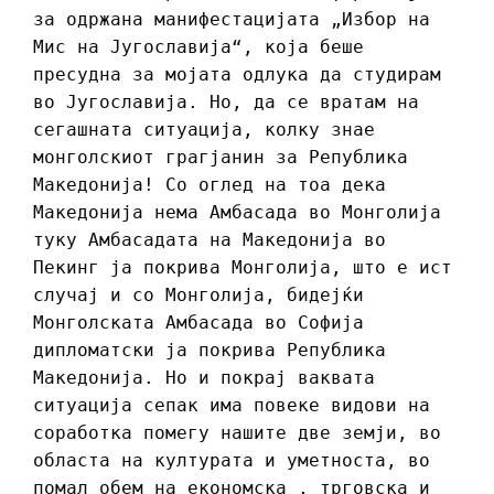
за одржана манифестацијата „Избор на
Мис на Југославија“, која беше
пресудна за мојата одлука да студирам
во Југославија. Но, да се вратам на
сегашната ситуација, колку знае
монголскиот грагјанин за Република
Македонија! Со оглед на тоа дека
Македонија нема Амбасада во Монголија
туку Амбасадата на Македонија во
Пекинг ја покрива Монголија, што е ист
случај и со Монголија, бидејќи
Монголската Амбасада во Софија
дипломатски ја покрива Република
Македонија. Но и покрај ваквата
ситуација сепак има повеке видови на
соработка помегу нашите две земји, во
областа на културата и уметноста, во
помал обем на економска , трговска и