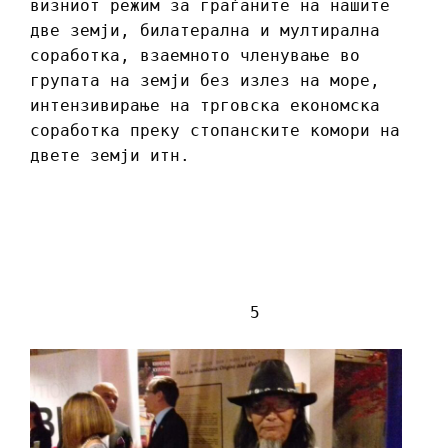
визниот режим за граѓаните на нашите
две земји, билатерална и мултирална
соработка, взаемното членување во
групата на земји без излез на море,
интензивирање на трговска економска
соработка преку стопанските комори на
двете земји итн.
5