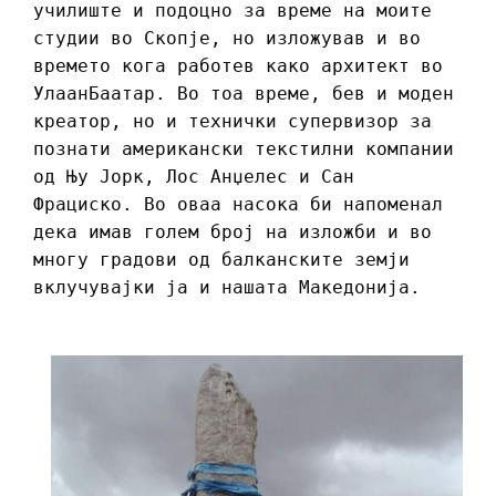
училиште и подоцно за време на моите
студии во Скопје, но изложував и во
времето кога работев како архитект во
УлаанБаатар. Во тоа време, бев и моден
креатор, но и технички супервизор за
познати американски текстилни компании
од Њу Јорк, Лос Анџелес и Сан
Фрациско. Во оваа насока би напоменал
дека имав голем број на изложби и во
многу градови од балканските земји
вклучувајки ја и нашата Македонија.