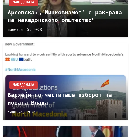
МАКЕДОНИЈА
Арсовска:„’Мицковизмот’ е рак-рана
на македонското општество“
ноември 15, 2023
МАКЕДОНИЈА
Вархеји го честиташе изборот на
новата Влада
јуни 24, 2024