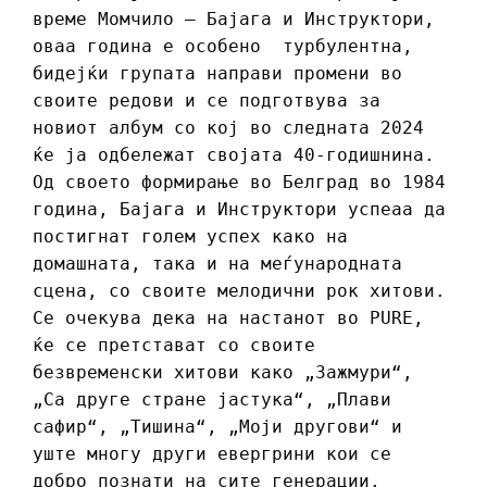
време Момчило – Бајага и Инструктори,
оваа година е особено турбулентна,
бидејќи групата направи промени во
своите редови и се подготвува за
новиот албум со кој во следната 2024
ќе ја одбележат својата 40-годишнина.
Од своето формирање во Белград во 1984
година, Бајага и Инструктори успеаа да
постигнат голем успех како на
домашната, така и на меѓународната
сцена, со своите мелодични рок хитови.
Се очекува дека на настанот во PURE,
ќе се претстават со своите
безвременски хитови како „Зажмури“,
„Са друге стране јастука“, „Плави
сафир“, „Тишина“, „Моји другови“ и
уште многу други евергрини кои се
добро познати на сите генерации.