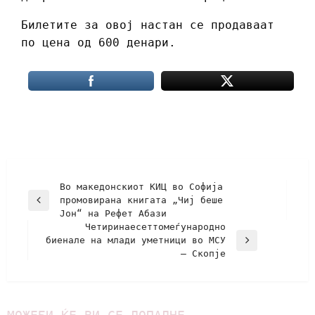
Билетите за овој настан се продаваат
по цена од 600 денари.
Во македонскиот КИЦ во Софија
промовирана книгата „Чиј беше
Јон“ на Рефет Абази
Четиринаесеттомеѓународно
биенале на млади уметници во МСУ
– Скопје