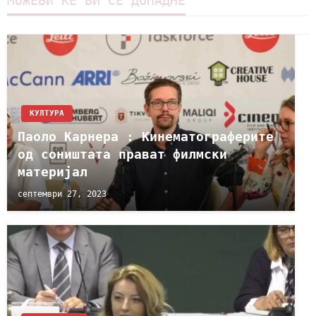
МОЖЕБИ ЌЕ ВИ СЕ ДОПАДНЕ
КУЛТУРА
Паоло Карнера : Кинематограферите
од соништата прават филмски
материјал
септември 27, 2023