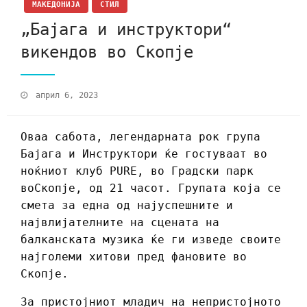
МАКЕДОНИЈА
СТИЛ
„Бајага и инструктори“
викендов во Скопје
април 6, 2023
Оваа сабота, легендарната рок група
Бајага и Инструктори ќе гостуваат во
ноќниот клуб PURE, во Градски парк
воСкопје, од 21 часот. Групата која се
смета за една од најуспешните и
највлијателните на сцената на
балканската музика ќе ги изведе своите
најголеми хитови пред фановите во
Скопје.
За пристојниот младич на непристојното