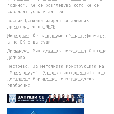
година“: Ќе се разгледува кога ќе се
создадат услови за тоа
Бесник Џемаили избран за заменик
претседател на ДКСК
Мицкоски: Ќе направиме сè за реформите,
а на ЕК е да суди
Премиерот Мицкоски во посета на Општина
Делчево
Честоева: За металната конструкција на
„Македониум“: За оваа интервенција не е
доставено барање за конзерваторско
одобрение