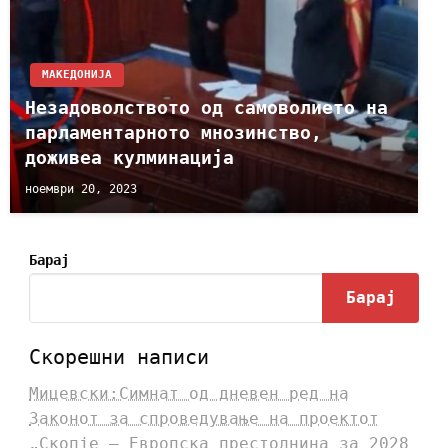
МАКЕДОНИЈА
Незадоволството од самоволието на
парламентарното мнозинство,
доживеа кулминација
ноември 20, 2023
Барај
Барај
Скорешни написи
Мицевски:Симнат од дневен ред на
Законот за спроведување на проектот
„Скопје – Европска престолнина за 2028