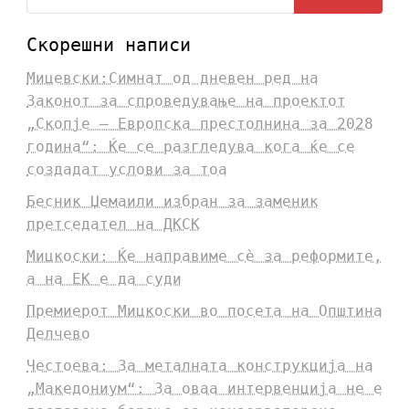
Скорешни написи
Мицевски:Симнат од дневен ред на
Законот за спроведување на проектот
„Скопје – Европска престолнина за 2028
година“: Ќе се разгледува кога ќе се
создадат услови за тоа
Бесник Џемаили избран за заменик
претседател на ДКСК
Мицкоски: Ќе направиме сè за реформите,
а на ЕК е да суди
Премиерот Мицкоски во посета на Општина
Делчево
Честоева: За металната конструкција на
„Македониум“: За оваа интервенција не е