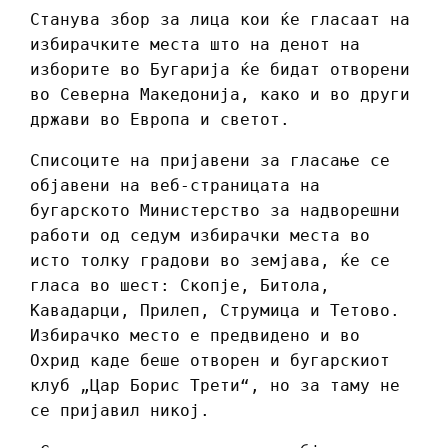
Станува збор за лица кои ќе гласаат на
избирачките места што на денот на
изборите во Бугарија ќе бидат отворени
во Северна Македонија, како и во други
држави во Европа и светот.
Списоците на пријавени за гласање се
објавени на веб-страницата на
бугарското Министерство за надворешни
работи од седум избирачки места во
исто толку градови во земјава, ќе се
гласа во шест: Скопје, Битола,
Кавадарци, Прилеп, Струмица и Тетово.
Избирачко место е предвидено и во
Охрид каде беше отворен и бугарскиот
клуб „Цар Борис Трети“, но за таму не
се пријавил никој.