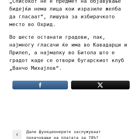
„Списокот не е предмет на објавување
бидејќи нема лица кои изразиле желба
да гласаат“, пишува за избирачкото
место во Охрид.
Во шесте останати градови, пак,
најмногу гласачи ќе има во Кавадарци и
Прилеп, а најмалку во Битола што е
градот каде се отвори бугарскиот клуб
„Ванчо Михајлов“.
Дали функционерите заслужуваат
покачување на платата за 78%?