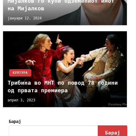
Мијалков го купи одземениот имот
на Мијалков
јануари 12, 2024
КУЛТУРА
Трибина во МНТ по повод 78 години
од првата премиера
април 3, 2023
Барај
Барај