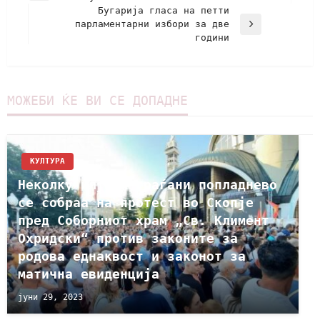
Бугарија гласа на петти
парламентарни избори за две
години
МОЖЕБИ ЌЕ ВИ СЕ ДОПАДНЕ
КУЛТУРА
Неколку илјади граѓани попладнево
се собраа на протест во Скопје
пред Соборниот храм „Св. Климент
Охридски“ против законите за
родова еднаквост и законот за
матична евиденција
јуни 29, 2023