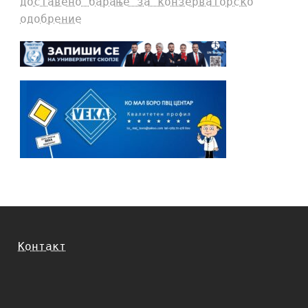
доставено барање за конзерваторско
одобрение
Контакт