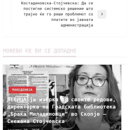
Костадиновска-Стојчевска: Да се
постигне системско решение што
трајно ќе го реши проблемот со
платите во јавната
администрација
МОЖЕБИ ЌЕ ВИ СЕ ДОПАДНЕ
МАКЕДОНИЈА
ЛЕВИЦА ja избрка од своите редови,
директорка на Градската библиотека
„Браќа Миладиновци“ во Скопје –
Снежана Стојчевска