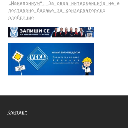
„Македониум“: За оваа интервенција не е
доставено барање за конзерваторско
одобрение
Контакт