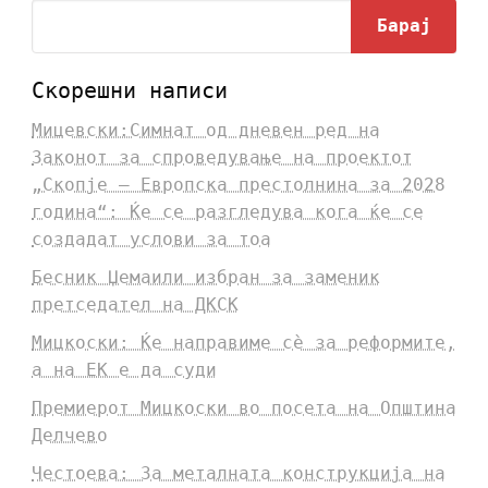
Барај
Скорешни написи
Мицевски:Симнат од дневен ред на
Законот за спроведување на проектот
„Скопје – Европска престолнина за 2028
година“: Ќе се разгледува кога ќе се
создадат услови за тоа
Бесник Џемаили избран за заменик
претседател на ДКСК
Мицкоски: Ќе направиме сè за реформите,
а на ЕК е да суди
Премиерот Мицкоски во посета на Општина
Делчево
Честоева: За металната конструкција на