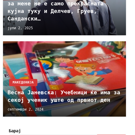
за мене не е само прекрасната
кујна туку и Делчев, Груев,
Сандански…
јули 2, 2025
МАКЕДОНИЈА
Весна Јаневска: Учебници ќе има за
секој ученик уште од првиот ден
септември 2, 2024
Барај