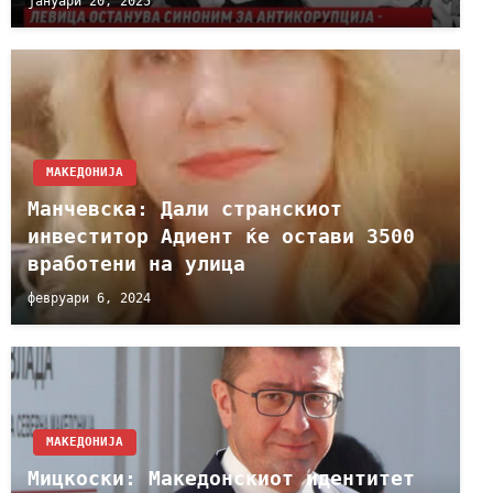
јануари 20, 2025
МАКЕДОНИЈА
Манчевска: Дали странскиот
инвеститор Адиент ќе остави 3500
вработени на улица
февруари 6, 2024
МАКЕДОНИЈА
Мицкоски: Македонскиот идентитет