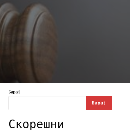
Барај
Барај
Скорешни