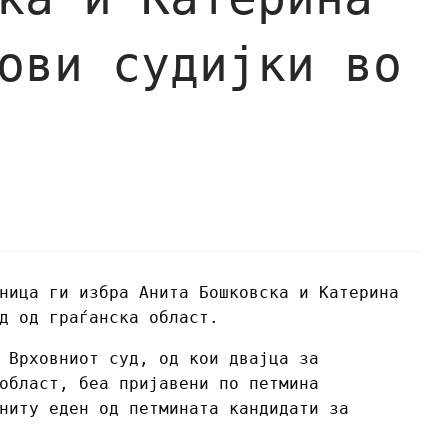
ови судијки во
д
ница ги избра Анита Бошковска и Катерина
д од граѓанска област.
 Врховниот суд, од кои двајца за
област, беа пријавени по петмина
ниту еден од петмината кандидати за