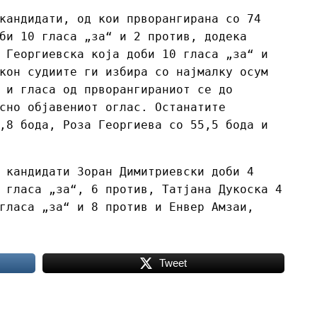
кандидати, од кои прворангирана со 74
би 10 гласа „за“ и 2 против, додека
 Георгиевска која доби 10 гласа „за“ и
кон судиите ги избира со најмалку осум
 и гласа од прворангираниот се до
сно објавениот оглас. Останатите
,8 бода, Роза Георгиева со 55,5 бода и
 кандидати Зоран Димитриевски доби 4
 гласа „за“, 6 против, Татјана Дукоска 4
гласа „за“ и 8 против и Енвер Амзаи,
Tweet