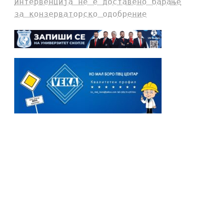
интервенција не е доставено барање
за конзерваторско одобрение