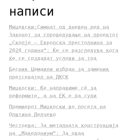
написи
Мицевски:Симнат од дневен ред на
Законот за спроведување на проектот
„Скопје – Европска престолнина за
2028 година“: Ќе се разгледува кога
ќе се создадат услови за тоа
Бесник Џемаили избран за заменик
претседател на ДКСК
Мицкоски: Ќе направиме сè за
реформите, а на ЕК е да суди
Премиерот Мицкоски во посета на
Општина Делчево
Честоева: За металната конструкција
на „Македониум“: За оваа