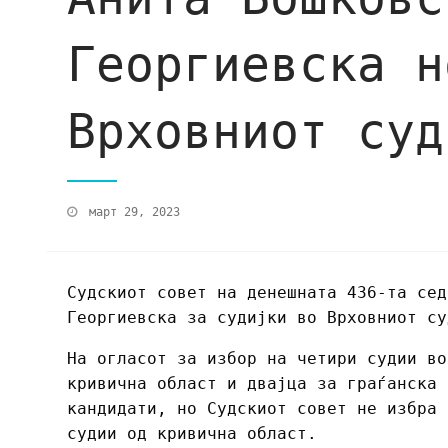
Георгиевска н
Врховниот су
март 29, 2023
Судскиот совет на денешната 436-та сед
Георгиевска за судијки во Врховниот су
На огласот за избор на четири судии во
кривична област и двајца за граѓанска 
кандидати, но Судскиот совет не избра 
судии од кривична област.