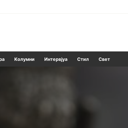
ра
Kолумни
Интервјуа
Стил
Свет