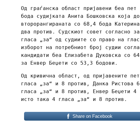
Од граѓанска област пријавени беа пет 
бода судијката Анита Бошковска која до
второрангираната со 68,4 бода Катерина
два против. Судскиот совет согласно за
гласа „за“ од судиите со право на глас
изборот на потребниот број судии согла
кандидати беа Елизабета Дуковска со 64
за Енвер Беџети со 53,3 бодови.
Од кривична област, од пријавените пет
гласа „за“ и 8 против, Данка Ристова 6
гласа „за“ и 8 против, Енвер Беџети 4 
исто така 4 гласа „за“ и 8 против.
Share on Facebook