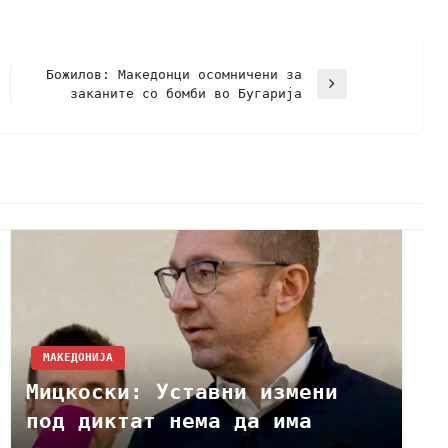
Божилов: Македонци осомничени за
заканите со бомби во Бугарија
МАКЕДОНИЈА
Мицкоски: Уставни измени
под диктат нема да има