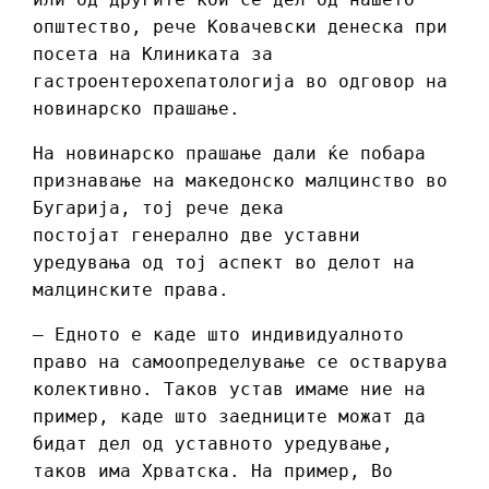
општество, рече Ковачевски денеска при
посета на Клиниката за
гастроентерохепатологија во одговор на
новинарско прашање.
На новинарско прашање дали ќе побара
признавање на македонско малцинство во
Бугарија, тој рече дека
постојат генерално две уставни
уредувања од тој аспект во делот на
малцинските права.
– Едното е каде што индивидуалното
право на самоопределување се остварува
колективно. Таков устав имаме ние на
пример, каде што заедниците можат да
бидат дел од уставното уредување,
таков има Хрватска. На пример, Во