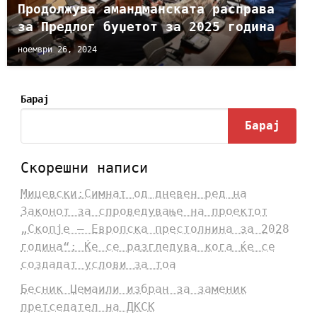
Продолжува амандманската расправа
за Предлог буџетот за 2025 година
ноември 26, 2024
Барај
Барај
Скорешни написи
Мицевски:Симнат од дневен ред на
Законот за спроведување на проектот
„Скопје – Европска престолнина за 2028
година“: Ќе се разгледува кога ќе се
создадат услови за тоа
Бесник Џемаили избран за заменик
претседател на ДКСК