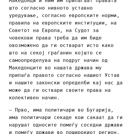
Македонци и ним им припаѓаат правата
што согласно нивното уставно
уредување, согласно европските норми,
правила на европските институции, на
Советот на Европа, на Судот за
човекови права треба да им биде
овозможено да ги остварат исто како
што на секој граѓанин којшто се
самоопределува на подруг начин од
Македонците во нашата држава му
припаѓа правото согласно нашиот Устав
и нашите законски определби кај нас да
може да ги оствари своите права на
колективен начин.
– Прво, има политичари во Бугарија,
има политичари секаде кои сакаат да ги
нарушат односите помеѓу соседни држави
и помеѓу држави во поширокиот регион.