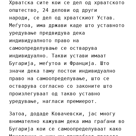
Хрватска сите кои се дел од хрватското
општество, 24 делови од други
народи, се дел од хрватскиот Устав.
Меѓутоа, има држави каде што уставното
уредување предвидува дека
индивидуалното право на
самоопределување се остварува
индивидуално. Tакви устави имаaт
Бугарија, меѓутоа и Франција. Што
значи дека таму постои индивидуално
право на самоопределување, што се
остварува согласно со законите што
произлегуваат од такво уставно
уредување, нагласи премиерот.
Затоа, додаде Ковачевски, јас многу
внимателно кажувам дека има граѓани во
Бугарија кои се самоопределуваат како