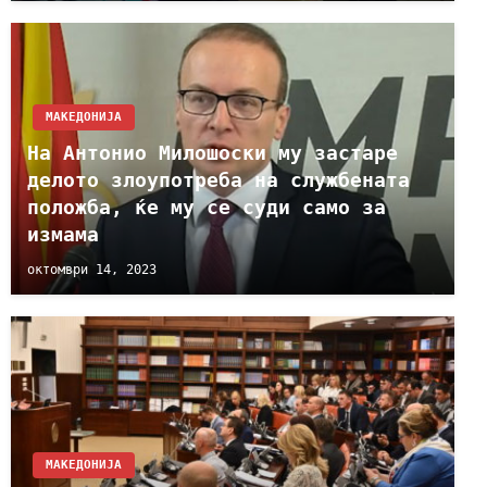
МАКЕДОНИЈА
На Антонио Милошоски му застаре
делото злоупотреба на службената
положба, ќе му се суди само за
измама
октомври 14, 2023
МАКЕДОНИЈА