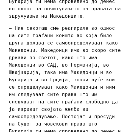
Бугарија ги нема спроведено до денес
во однос на почитувањето на правата на
здружување на Македонците.
– Ние секогаш сме реагирале во однос
на сите граѓани коишто во која било
друга држава се самоопределуваат како
Македонци. Македонци има во скоро сите
држави во светот, како што има
Македонци во САД, во Германија, во
Швајцарија, така има Македонци и во
Бугарија и во Грција, значи луѓе кои
се определуваат како Македонци и ним
им следуваат сите права што им
следуваат на сите граѓани слободно да
ја изразат својата желба за
самоопределување. Постојат и пресуди
на Судот за човекови права што
Бугарија ги нема спроведено до денес и