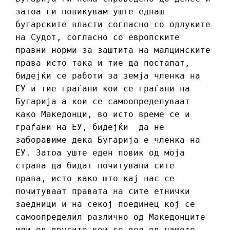
затоа ги повикувам уште еднаш
бугарските власти согласно со одлуките
на Судот, согласно со европските
правни норми за заштита на малцинските
права исто така и тие да постапат,
бидејќи се работи за земја членка на
ЕУ и тие граѓани кои се граѓани на
Бугарија а кои се самоопределуваат
како Македонци, во исто време се и
граѓани на ЕУ, бидејќи да не
заборавиме дека Бугарија е членка на
ЕУ. Затоа уште еден повик од моја
страна да бидат почитувани сите
права, исто како што кај нас се
почитуваат правата на сите етнички
заедници и на секој поединец кој се
самоопределил различно од Македонците
или од другите кои се дел од нашето