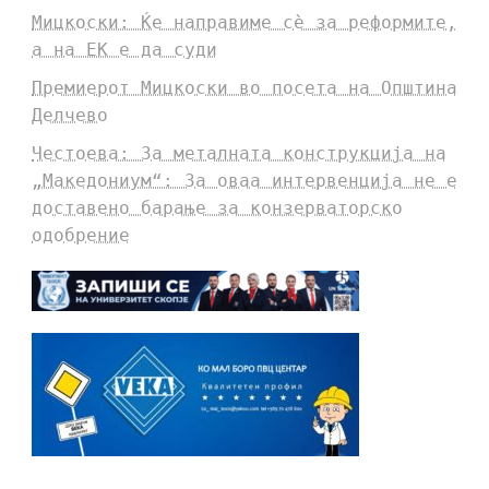
Мицкоски: Ќе направиме сè за реформите,
а на ЕК е да суди
Премиерот Мицкоски во посета на Општина
Делчево
Честоева: За металната конструкција на
„Македониум“: За оваа интервенција не е
доставено барање за конзерваторско
одобрение