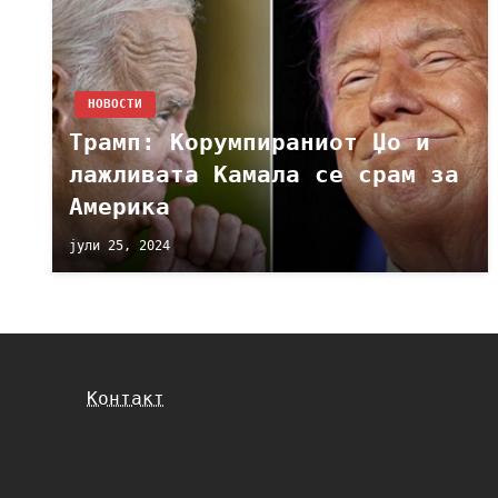
НОВОСТИ
Tрамп: Kорумпираниот Џо и
лажливата Камала се срам за
Америка
јули 25, 2024
Контакт