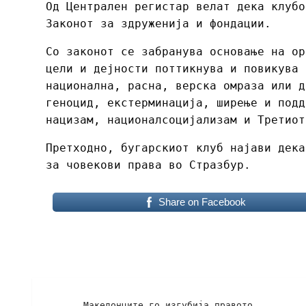
Од Централен регистар велат дека клубо
Законот за здруженија и фондации.
Со законот се забранува основање на ор
цели и дејности поттикнува и повикува 
национална, расна, верска омраза или д
геноцид, екстерминација, ширење и подд
нацизам, националсоцијализам и Третиот
Претходно, бугарскиот клуб најави дека
за човекови права во Стразбур.
Share on Facebook
Македонците го изгубија правото