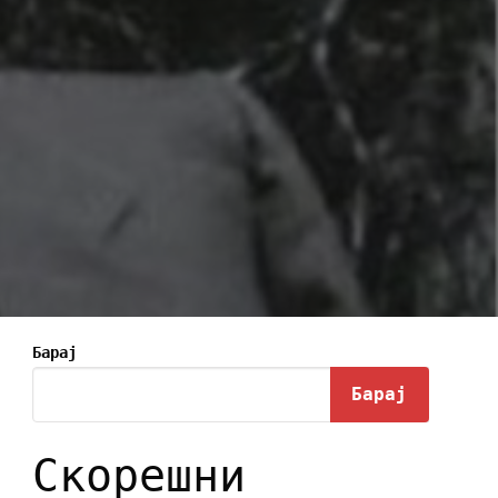
Барај
Барај
Скорешни