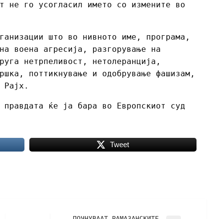
т не го усогласил името со измените во
ганизации што во нивното име, програма,
на воена агресија, разгорување на
руга нетрпеливост, нетолеранција,
ршка, поттикнување и одобрување фашизам,
 Рајх.
 правдата ќе ја бара во Европскиот суд
Tweet
ПОЧНУВААТ РАМАЗАНСКИТЕ