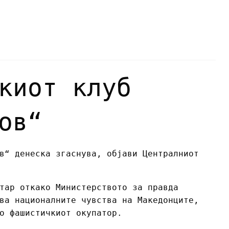
киот клуб
ов“
в“ денеска згаснува, објави Централниот
тар откако Министерството за правда
ва националните чувства на Македонците,
о фашистичкиот окупатор.