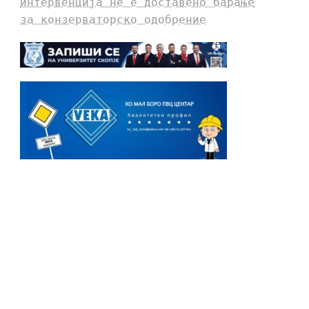
интервенција не е доставено барање
за конзерваторско одобрение