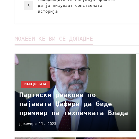
да ја пишуваат сопствената
историја
МОЖЕБИ ЌЕ ВИ СЕ ДОПАДНЕ
МАКЕДОНИЈА
Партиски реакции по
најавата Џафери да биде
премиер на техничката Влада
декември 11, 2023