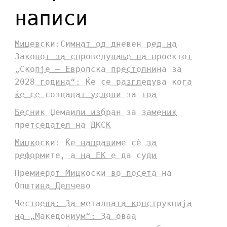
написи
Мицевски:Симнат од дневен ред на
Законот за спроведување на проектот
„Скопје – Европска престолнина за
2028 година“: Ќе се разгледува кога
ќе се создадат услови за тоа
Бесник Џемаили избран за заменик
претседател на ДКСК
Мицкоски: Ќе направиме сè за
реформите, а на ЕК е да суди
Премиерот Мицкоски во посета на
Општина Делчево
Честоева: За металната конструкција
на „Македониум“: За оваа