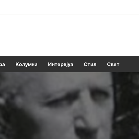
ра
Kолумни
Интервјуа
Стил
Свет