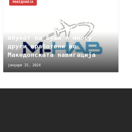
МАКЕДОНИЈА
КОД: М-НАВ е семејна фирма
на ДУИ, сестрата на Бујар
Османи, снаата на Груби,
внукот на Буши и многу
други вработени во
Македонската навигација
јануари 15, 2024