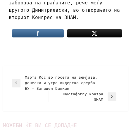
заборава на граѓаните, рече меѓу
другото Димитриевски, во отворањето на
вториот Конгрес на ЗНАМ.
Марта Кос во посета на земјава,
денеска и утре лидерска средба
ЕУ – Западен Балкан
Мустафоглу контра
ЗНАМ
МОЖЕБИ ЌЕ ВИ СЕ ДОПАДНЕ