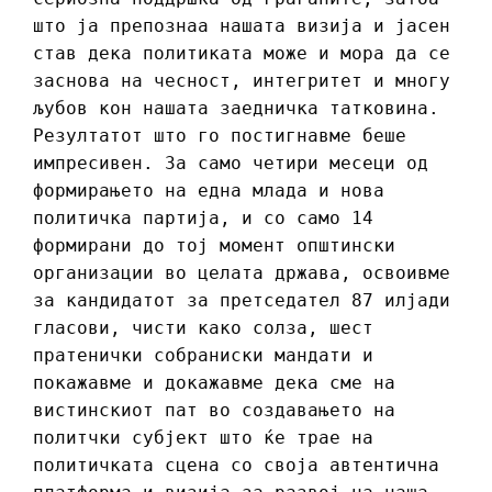
што ја препознаа нашата визија и јасен
став дека политиката може и мора да се
заснова на чесност, интегритет и многу
љубов кон нашата заедничка татковина.
Резултатот што го постигнавме беше
импресивен. За само четири месеци од
формирањето на една млада и нова
политичка партија, и со само 14
формирани до тој момент општински
организации во целата држава, освоивме
за кандидатот за претседател 87 илјади
гласови, чисти како солза, шест
пратенички собраниски мандати и
покажавме и докажавме дека сме на
вистинскиот пат во создавањето на
политчки субјект што ќе трае на
политичката сцена со своја автентична