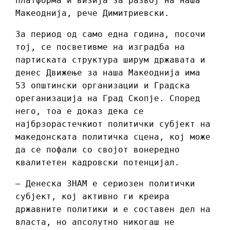
платформа и визија за развој на наша
Макеоднија, рече Димитриевски.
За период од само една година, посочи
тој, се посветивме на изградба на
партиската структура ширум државата и
денес Движење за наша Макеоднија има
53 општински организации и Градска
ореганизација на Град Скопје. Според
него, тоа е доказ дека се
најбрзорастечкиот политички субјект на
македонската политичка сцена, кој може
да се пофали со својот вонередно
квалитетен кадровски потенцијал.
– Денеска ЗНАМ е сериозен политички
субјект, кој активно ги креира
државните политики и е составен дел на
власта, но апсолутно никогаш не