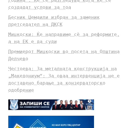
година“: Ќе се разгледува кога ќе се
создадат услови за тоа
Бесник Џемаили избран за заменик
претседател на ДКСК
Мицкоски: Ќе направиме сè за реформите,
а на ЕК е да суди
Премиерот Мицкоски во посета на Општина
Делчево
Честоева: За металната конструкција на
„Македониум“: За оваа интервенција не е
доставено барање за конзерваторско
одобрение