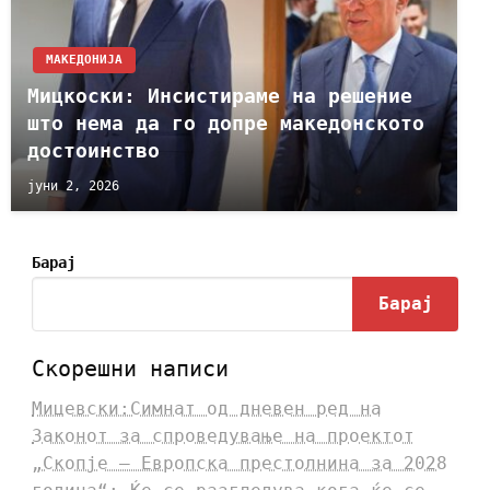
МАКЕДОНИЈА
Мицкоски: Инсистираме на решение
што нема да го допре македонското
достоинство
јуни 2, 2026
Барај
Барај
Скорешни написи
Мицевски:Симнат од дневен ред на
Законот за спроведување на проектот
„Скопје – Европска престолнина за 2028