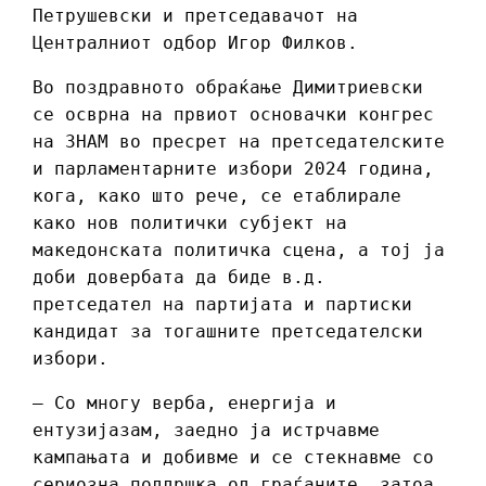
Петрушевски и претседавачот на
Централниот одбор Игор Филков.
Во поздравното обраќање Димитриевски
се осврна на првиот основачки конгрес
на ЗНАМ во пресрет на претседателските
и парламентарните избори 2024 година,
кога, како што рече, се етаблирале
како нов политички субјект на
македонската политичка сцена, а тој ја
доби довербата да биде в.д.
претседател на партијата и партиски
кандидат за тогашните претседателски
избори.
– Со многу верба, енергија и
ентузијазам, заедно ја истрчавме
кампањата и добивме и се стекнавме со
сериозна поддршка од граѓаните, затоа