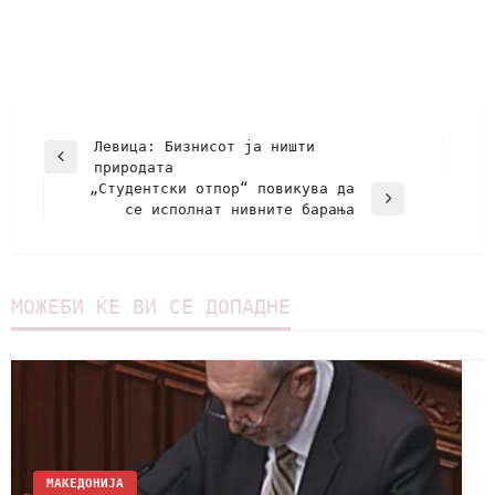
Левица: Бизнисот ја ништи
природата
„Студентски отпор“ повикува да
се исполнат нивните барања
МОЖЕБИ ЌЕ ВИ СЕ ДОПАДНЕ
МАКЕДОНИЈА