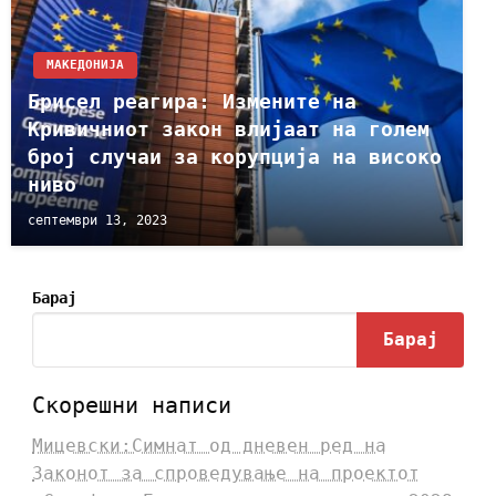
МАКЕДОНИЈА
Брисел реагира: Измените на
Кривичниот закон влијаат на голем
број случаи за корупција на високо
ниво
септември 13, 2023
Барај
Барај
Скорешни написи
Мицевски:Симнат од дневен ред на
Законот за спроведување на проектот