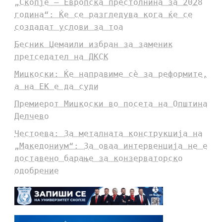
„Скопје – Европска престолнина за 2028
година“: Ќе се разгледува кога ќе се
создадат услови за тоа
Бесник Џемаили избран за заменик
претседател на ДКСК
Мицкоски: Ќе направиме сè за реформите,
а на ЕК е да суди
Премиерот Мицкоски во посета на Општина
Делчево
Честоева: За металната конструкција на
„Македониум“: За оваа интервенција не е
доставено барање за конзерваторско
одобрение