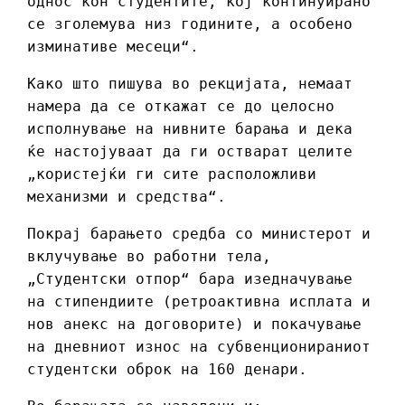
однос кон студентите, кој континуирано
се зголемува низ годините, а особено
изминативе месеци“.
Како што пишува во рекцијата, немаат
намера да се откажат се до целосно
исполнување на нивните барања и дека
ќе настојуваат да ги остварат целите
„користејќи ги сите расположливи
механизми и средства“.
Покрај барањето средба со министерот и
вклучување во работни тела,
„Студентски отпор“ бара изедначување
на стипендиите (ретроактивна исплата и
нов анекс на договорите) и покачување
на дневниот износ на субвенционираниот
студентски оброк на 160 денари.