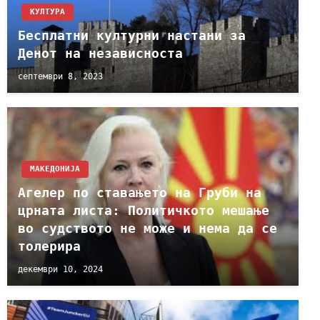
КУЛТУРА
Бесплатни културни настани за
Денот на независноста
септември 8, 2023
МАКЕДОНИЈА
Агелер по ставањето на Груби на
црната листа: Политичкото мешање
во судството не може и нема да се
толерира
декември 10, 2024