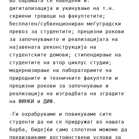
Во барањата се наведени и:
дигитализација и укинување на т.н.
скриени трошоци на факултетите;
бесплатен/субвенциониран меѓуградски
превоз за студентите; прецизни рокови
за започнувањето и реализацијата на
најавената реконструкција на
студентските домови; стипендирање на
студентите на втор циклус студии;
модернизирање на лабораториите на
природните и техничките факултети и
прецизни рокови за започнување и
реализација на изградбата на зградите
на ФИНКИ и ДИФ.
-Ги охрабруваме и повикуваме сите
студенти да ни се придружат во нашата
борба, бидејќи само сплотени можеме да
предизвикаме достоинствени услови за