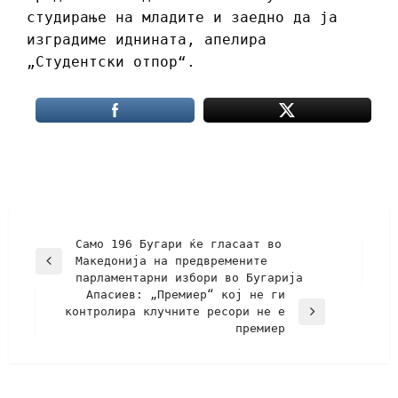
студирање на младите и заедно да ја
изградиме иднината, апелира
„Студентски отпор“.
Само 196 Бугари ќе гласаат во
Македонија на предвремените
парламентарни избори во Бугарија
Апасиев: „Премиер“ кој не ги
контролира клучните ресори не е
премиер