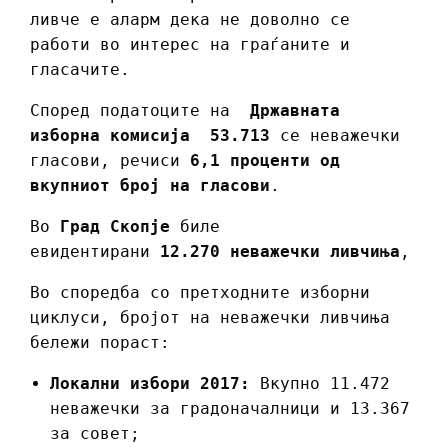
ливче е аларм дека не доволно се
работи во интерес на граѓаните и
гласачите.
Според податоците на
Државната
изборна комисија
53.713
се неважечки
гласови, речиси
6,1 проценти од
вкупниот број на гласови
.
Во
Град Скопје
биле
евидентирани
12.270 неважечки ливчиња
,
Во споредба со претходните изборни
циклуси, бројот на неважечки ливчиња
бележи пораст:
Локални избори 2017:
Вкупно 11.472
неважечки за градоначалници и 13.367
за совет;