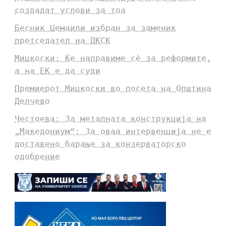
создадат услови за тоа
Бесник Џемаили избран за заменик
претседател на ДКСК
Мицкоски: Ќе направиме сè за реформите,
а на ЕК е да суди
Премиерот Мицкоски во посета на Општина
Делчево
Честоева: За металната конструкција на
„Македониум“: За оваа интервенција не е
доставено барање за конзерваторско
одобрение