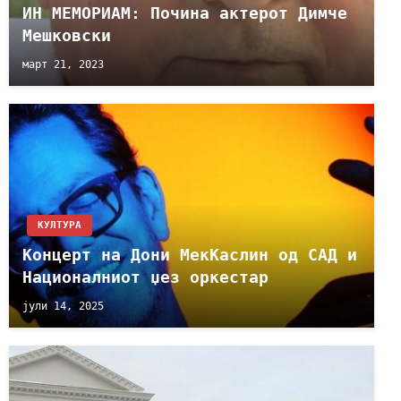
ИН МЕМОРИАМ: Почина актерот Димче
Мешковски
март 21, 2023
КУЛТУРА
Концерт на Дони МекКаслин од САД и
Националниот џез оркестар
јули 14, 2025