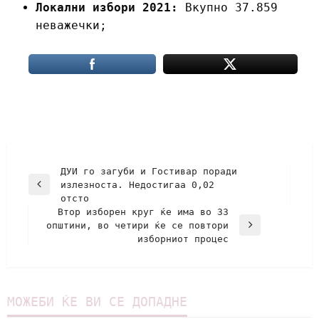
Локални избори 2021:
Вкупно 37.859
неважечки;
ДУИ го загуби и Гостивар поради
излезноста. Недостигаа 0,02
отсто
Втор изборен круг ќе има во 33
општини, во четири ќе се повтори
изборниот процес
МОЖЕБИ ЌЕ ВИ СЕ ДОПАДНЕ