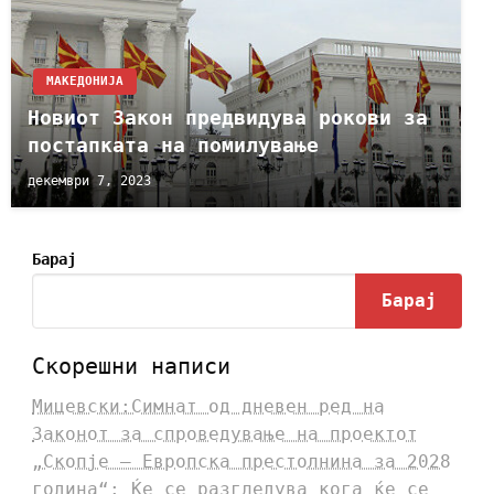
МАКЕДОНИЈА
Новиот Закон предвидува рокови за
постапката на помилување
декември 7, 2023
Барај
Барај
Скорешни написи
Мицевски:Симнат од дневен ред на
Законот за спроведување на проектот
„Скопје – Европска престолнина за 2028
година“: Ќе се разгледува кога ќе се