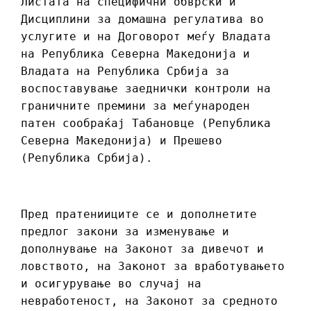
Листата на специфични обврски и
Дисциплини за домашна регулатива во
услугите и на Договорот меѓу Владата
на Република Северна Македонија и
Владата на Република Србија за
воспоставување заеднички контроли на
граничните премини за меѓународен
патен сообраќај Табановце (Република
Северна Македонија) и Прешево
(Република Србија).
Пред пратенииците се и дополнетите
предлог закони за изменување и
дополнување на Законот за дивечот и
ловството, на Законот за вработувањето
и осигурување во случај на
невработеност, на Законот за средното