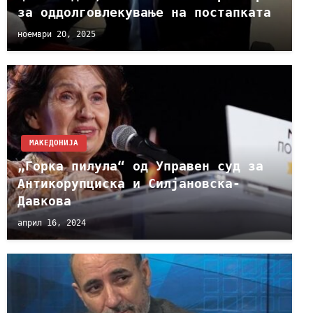
за оддолговлекување на постапката
ноември 20, 2025
МАКЕДОНИЈА
„Горка пилула“ од Управен суд за
Антикорупциска и Силјановска-
Давкова
април 16, 2024