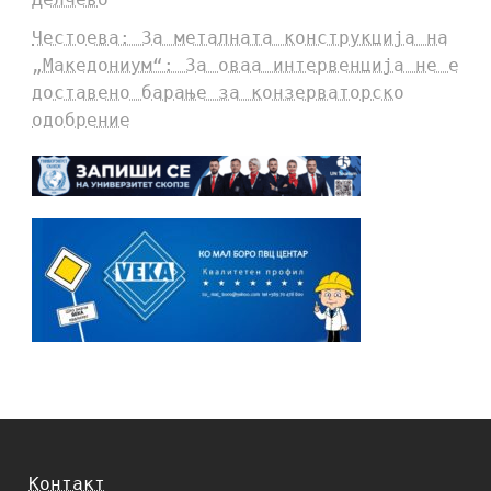
Честоева: За металната конструкција на
„Македониум“: За оваа интервенција не е
доставено барање за конзерваторско
одобрение
Контакт