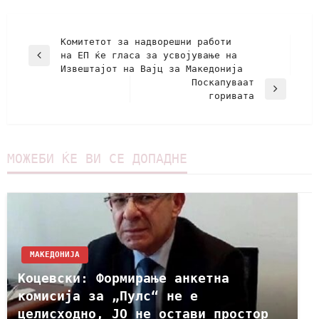
Комитетот за надворешни работи
на ЕП ќе гласа за усвојување на
Извештајот на Вајц за Македонија
Поскапуваат
горивата
МОЖЕБИ ЌЕ ВИ СЕ ДОПАДНЕ
МАКЕДОНИЈА
Коцевски: Формирање анкетна
комисија за „Пулс“ не е
целисходно, ЈО не остави простор