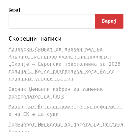
Барај
Барај
Скорешни написи
Мицевски:Симнат од дневен ред на
Законот за спроведување на проектот
„Скопје – Европска престолнина за 2028
година“: Ќе се разгледува кога ќе се
создадат услови за тоа
Бесник Џемаили избран за заменик
претседател на ДКСК
Мицкоски: Ќе направиме сè за реформите,
а на ЕК е да суди
Премиерот Мицкоски во посета на Општина
Делчево