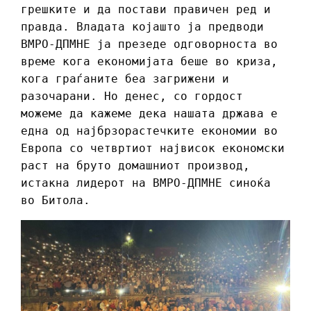
грешките и да постави правичен ред и
правда. Владата којашто ја предводи
ВМРО-ДПМНЕ ја презеде одговорноста во
време кога економијата беше во криза,
кога граѓаните беа загрижени и
разочарани. Но денес, со гордост
можеме да кажеме дека нашата држава е
една од најбрзорастечките економии во
Европа со четвртиот највисок економски
раст на бруто домашниот производ,
истакна лидерот на ВМРО-ДПМНЕ синоќа
во Битола.