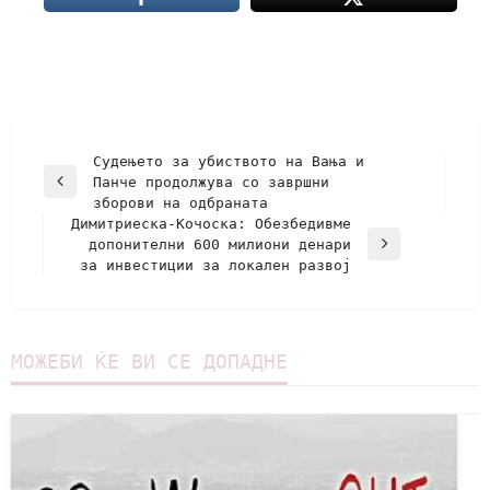
Судењето за убиството на Вања и
Панче продолжува со завршни
зборови на одбраната
Димитриеска-Кочоска: Обезбедивме
допонителни 600 милиони денари
за инвестиции за локален развој
МОЖЕБИ ЌЕ ВИ СЕ ДОПАДНЕ