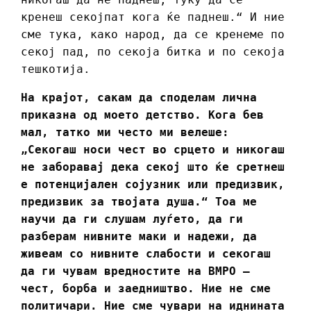
кренеш секојпат кога ќе паднеш.“ И ние
сме тука, како народ, да се кренеме по
секој пад, по секоја битка и по секоја
тешкотија.
На крајот, сакам да споделам лична
приказна од моето детство. Кога бев
мал, татко ми често ми велеше:
„Секогаш носи чест во срцето и никогаш
не заборавај дека секој што ќе сретнеш
е потенцијален сојузник или предизвик,
предизвик за твојата душа.“ Тоа ме
научи да ги слушам луѓето, да ги
разберам нивните маки и надежи, да
живеам со нивните слабости и секогаш
да ги чувам вредностите на ВМРО –
чест, борба и заедништво. Ние не сме
политичари. Ние сме чувари на иднината