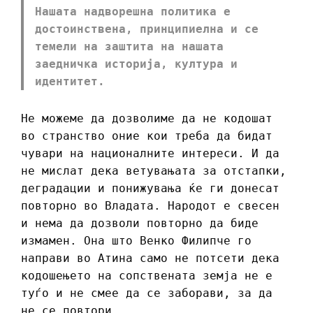
Нашата надворешна политика е
достоинствена, принципиелна и се
темели на заштита на нашата
заедничка историја, култура и
идентитет.
Не можеме да дозволиме да не кодошат
во странство оние кои треба да бидат
чувари на националните интереси. И да
не мислат дека ветувањата за отстапки,
деградации и понижувања ќе ги донесат
повторно во Владата. Народот е свесен
и нема да дозволи повторно да биде
измамен. Она што Венко Филипче го
направи во Атина само не потсети дека
кодошењето на сопствената земја не е
туѓо и не смее да се заборави, за да
не се повтори.