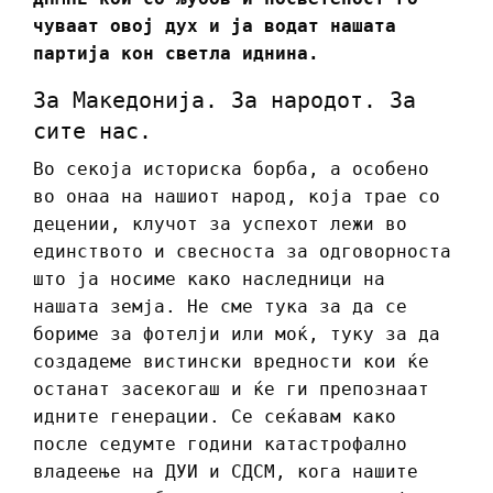
чуваат овој дух и ја водат нашата
партија кон светла иднина.
За Македонија. За народот. За
сите нас.
Во секоја историска борба, а особено
во онаа на нашиот народ, која трае со
децении, клучот за успехот лежи во
единството и свесноста за одговорноста
што ја носиме како наследници на
нашата земја. Не сме тука за да се
бориме за фотелји или моќ, туку за да
создадеме вистински вредности кои ќе
останат засекогаш и ќе ги препознаат
идните генерации. Се сеќавам како
после седумте години катастрофално
владеење на ДУИ и СДСМ, кога нашите