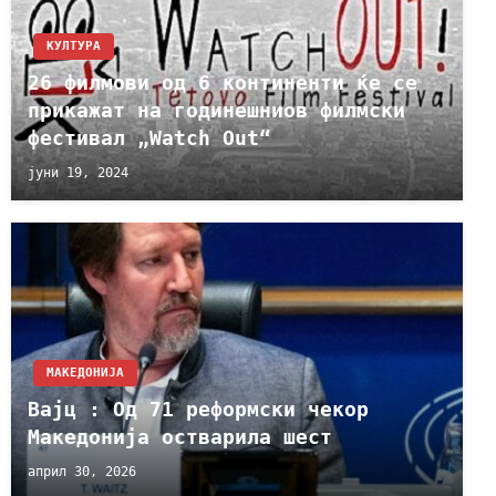
КУЛТУРА
26 филмови од 6 континенти ќе се
прикажат на годинешниов филмски
фестивал „Watch Out“
јуни 19, 2024
МАКЕДОНИЈА
Вајц : Од 71 реформски чекор
Македонија остварила шест
април 30, 2026