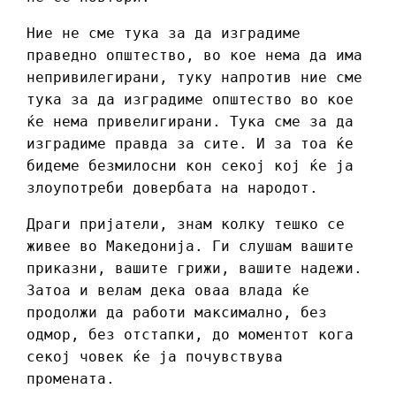
Ние не сме тука за да изградиме
праведно општество, во кое нема да има
непривилегирани, туку напротив ние сме
тука за да изградиме општество во кое
ќе нема привелигирани. Тука сме за да
изградиме правда за сите. И за тоа ќе
бидеме безмилосни кон секој кој ќе ја
злоупотреби довербата на народот.
Драги пријатели, знам колку тешко се
живее во Македонија. Ги слушам вашите
приказни, вашите грижи, вашите надежи.
Затоа и велам дека оваа влада ќе
продолжи да работи максимално, без
одмор, без отстапки, до моментот кога
секој човек ќе ја почувствува
промената.