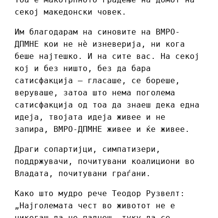
секој македонски човек.
Им благодарам на синовите на ВМРО-
ДПМНЕ кои не нè изневерија, ни кога
беше најтешко. И на сите вас. На секој
кој и без ништо, без да бара
сатисфакција — гласаше, се бореше,
веруваше, затоа што нема поголема
сатисфакција од тоа да знаеш дека една
идеја, твојата идеја живее и не
запира, ВМРО-ДПМНЕ живее и ќе живее.
Драги сопартијци, симпатизери,
поддржувачи, почитувани коалициони во
Владата, почитувани граѓани.
Како што мудро рече Теодор Рузвелт:
„Најголемата чест во животот не е
никогаш да не паднеш, туку да се