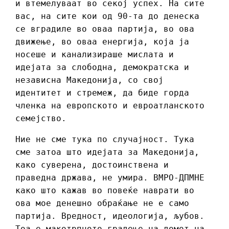
и втемелуваат во секој успех. На сите
вас, на сите кои од 90-та до денеска
се вградиле во оваа партија, во ова
движење, во оваа енергија, која ја
носеше и канализираше мислата и
идејата за слободна, демократска и
независна Македонија, со свој
идентитет и стремеж, да биде горда
членка на европското и евроатланското
семејство.
Ние не сме тука по случајност. Тука
сме затоа што идејата за Македонија,
како суверена, достоинствена и
праведна држава, не умира. ВМРО-ДПМНЕ
како што кажав во повеќе наврати во
ова мое денешно обраќање не е само
партија. Вредност, идеологија, љубов.
Тоа е макотрпното градење на домот на