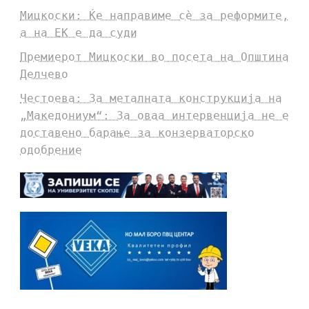
Мицкоски: Ќе направиме сè за реформите,
а на ЕК е да суди
Премиерот Мицкоски во посета на Општина
Делчево
Честоева: За металната конструкција на
„Македониум“: За оваа интервенција не е
доставено барање за конзерваторско
одобрение