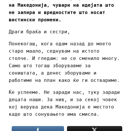
на Македонија, чувари на идејата што
не запира и вредностите што носат
вистински промени.
Драги браќа и сестри,
Понекогаш, кога одам назад до моето
старо маало, седнувам на истото
столче. И гледам: не се сменило многу.
Само што тогаш зборувавме за
соништата, а денес зборуваме и
работиме на план како ќе ги оствариме.
Ќе успееме. Не заради нас, туку заради
децата наши. За нив, и за секој човек
кој верува дека Македонија е местото
каде што сонувањето има смисла.