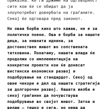
приказна. Ќе ги држиме на одговорност
сите кои ќе се обидат да ја
злоупотребат довербата на граѓаните.
Секој ќе одговара пред законот.
Но оваа борба како што кажав, не е за
политички поени. Ова е борба за нашите
деца, за нивната иднина, за
достоинствен живот во сопствената
татковина. Понатаму, нашата влада ќе
продолжи со имплементација на
конкретни проекти кои ќе донесат
вистински економски развој и
подобрување на стандардот. Секој од
овие чекори е дел од нашата стратегија
за долгорочен развој. Нашата желба е
секој граѓанин да почувствува
подобрување во својот живот. Затоа и
велам – тешко е сега, но нема да