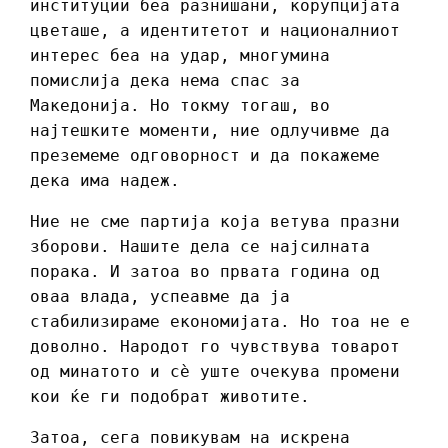
институции беа разнишани, корупцијата
цветаше, а идентитетот и националниот
интерес беа на удар, многумина
помислија дека нема спас за
Македонија. Но токму тогаш, во
најтешките моменти, ние одлучивме да
преземеме одговорност и да покажеме
дека има надеж.
Ние не сме партија која ветува празни
зборови. Нашите дела се најсилната
порака. И затоа во првата година од
оваа влада, успеавме да ја
стабилизираме економијата. Но тоа не е
доволно. Народот го чувствува товарот
од минатото и сè уште очекува промени
кои ќе ги подобрат животите.
Затоа, сега повикувам на искрена