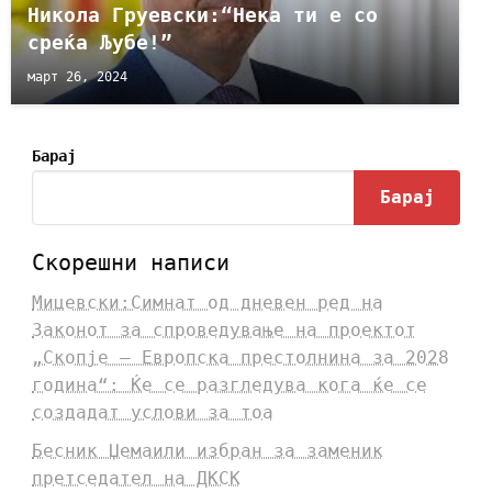
Никола Груевски:“Нека ти е со
среќа Љубе!”
март 26, 2024
Барај
Барај
Скорешни написи
Мицевски:Симнат од дневен ред на
Законот за спроведување на проектот
„Скопје – Европска престолнина за 2028
година“: Ќе се разгледува кога ќе се
создадат услови за тоа
Бесник Џемаили избран за заменик
претседател на ДКСК