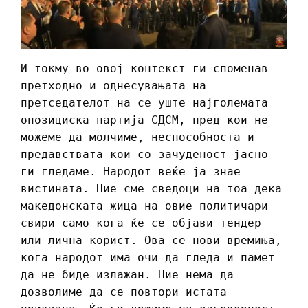
И токму во овој контекст ги споменав
претходно и однесувањата на
претседателот на се уште најголемата
опозициска партија СДСМ, пред кои не
можеме да молчиме, неспособноста и
предавствата кои со зачуденост јасно
ги гледаме. Народот веќе ја знае
вистината. Ние сме сведоци на тоа дека
македонската жица на овие политичари
свири само кога ќе се објави тендер
или лична корист. Ова се нови времиња,
кога народот има очи да гледа и памет
да не биде излажан. Ние нема да
дозволиме да се повтори истата