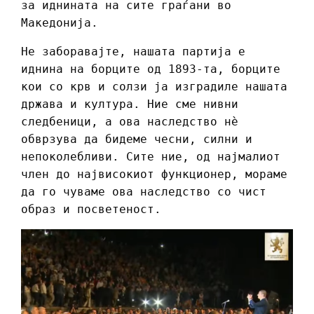
за иднината на сите граѓани во
Македонија.
Не заборавајте, нашата партија е
иднина на борците од 1893-та, борците
кои со крв и солзи ја изградиле нашата
држава и култура. Ние сме нивни
следбеници, а ова наследство нè
обврзува да бидеме чесни, силни и
непоколебливи. Сите ние, од најмалиот
член до највисокиот функционер, мораме
да го чуваме ова наследство со чист
образ и посветеност.