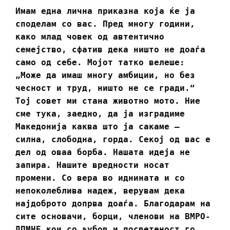
Имам една лична приказна која ќе ја
споделам со вас. Пред многу години,
како млад човек од автентично
семејство, сфатив дека ништо не доаѓа
само од себе. Мојот татко велеше:
„Може да имаш многу амбиции, но без
чесност и труд, ништо не се гради.“
Тој совет ми стана животно мото. Ние
сме тука, заедно, да ја изградиме
Македонија каква што ја сакаме –
силна, слободна, горда. Секој од вас е
дел од оваа борба. Нашата идеја не
запира. Нашите вредности носат
промени. Со вера во иднината и со
непоколеблива надеж, верувам дека
најдоброто допрва доаѓа. Благодарам на
сите основачи, борци, членови на ВМРО-
ДПМНЕ кои со љубов и посветеност го