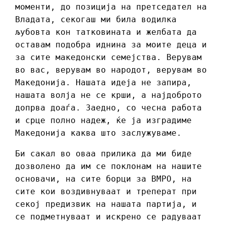
моменти, до позиција на претседател на
Владата, секогаш ми била водилка
љубовта кон татковината и желбата да
оставам подобра иднина за моите деца и
за сите македонски семејства. Верувам
во вас, верувам во народот, верувам во
Македонија. Нашата идеја не запира,
нашата волја не се крши, а најдоброто
допрва доаѓа. Заедно, со чесна работа
и срце полно надеж, ќе ја изградиме
Македонија каква што заслужуваме.
Би сакал во оваа прилика да ми биде
дозволено да им се поклонам на нашите
основачи, на сите борци за ВМРО, на
сите кои воздивнуваат и треперат при
секој предизвик на нашата партија, и
се подметнуваат и искрено се радуваат