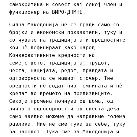
самокритика и совест кај секој член и
функционер на ВМРО-ДПМНЕ.
Силна Македонија не се гради само со
бројки и економски показатели, туку и
со чување на традицијата и вредностите
кои нè дефинираат како народ.
Конзервативните вредности на
семејството, традицијата, трудот,
честа, нацијата, редот, правдата и
одговорноста се нашиот стожер. Тие
вредности нè водат низ темнината и нè
крепат во времето на предизвиците.
Секоја промена почнува од дома, од
личната одговорност и од свеста дека
само заедно можеме да направиме голема
разлика. Ние не сме тука за себе, туку
за народот. Тука сме за Македонија и