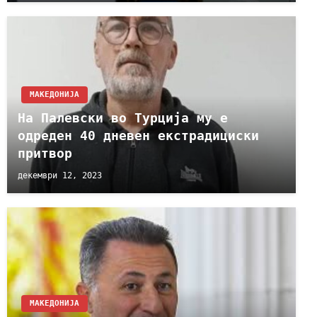
МАКЕДОНИЈА
На Палевски во Турција му е
одреден 40 дневен екстрадициски
притвор
декември 12, 2023
МАКЕДОНИЈА