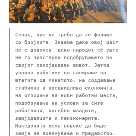
Сепак, ние не треба да се фалиме
со бројките. Знаеме дека овој раст
не е доволен, дека народот сè уште
не го чувствува подобрувањето во
својот секојдневен живот. Затоа
упорно работиме на санирање на
штетите од минатото, на создавање
стабилна и предвидлива економија,
на отворање на нови работни места,
подобрување на услови за сите
работници, посебно младите,
земјоделците и пензионерите.
Македонија нема повеќе да биде
земја на понижување и предавство.