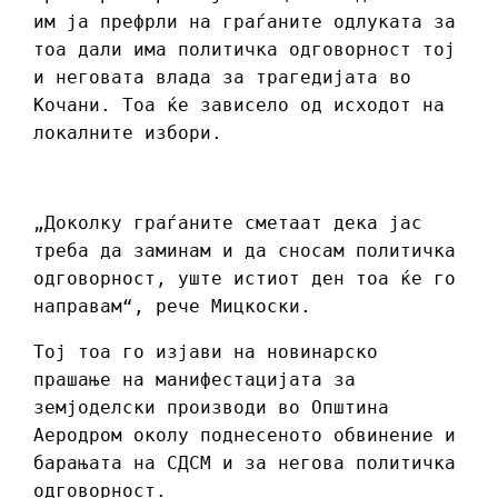
им ја префрли на граѓаните одлуката за
тоа дали има политичка одговорност тој
и неговата влада за трагедијата во
Кочани. Тоа ќе зависело од исходот на
локалните избори.
„Доколку граѓаните сметаат дека јас
треба да заминам и да сносам политичка
одговорност, уште истиот ден тоа ќе го
направам“, рече Мицкоски.
Тој тоа го изјави на новинарско
прашање на манифестацијата за
земјоделски производи во Општина
Аеродром околу поднесеното обвинение и
барањата на СДСМ и за негова политичка
одговорност.