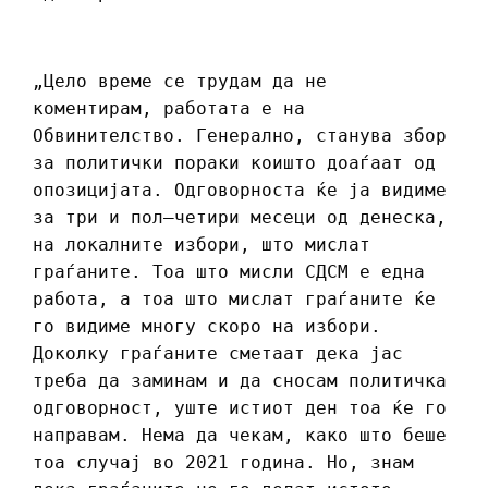
„Цело време се трудам да не
коментирам, работата е на
Обвинителство. Генерално, станува збор
за политички пораки коишто доаѓаат од
опозицијата. Одговорноста ќе ја видиме
за три и пол–четири месеци од денеска,
на локалните избори, што мислат
граѓаните. Тоа што мисли СДСМ е една
работа, а тоа што мислат граѓаните ќе
го видиме многу скоро на избори.
Доколку граѓаните сметаат дека јас
треба да заминам и да сносам политичка
одговорност, уште истиот ден тоа ќе го
направам. Нема да чекам, како што беше
тоа случај во 2021 година. Но, знам