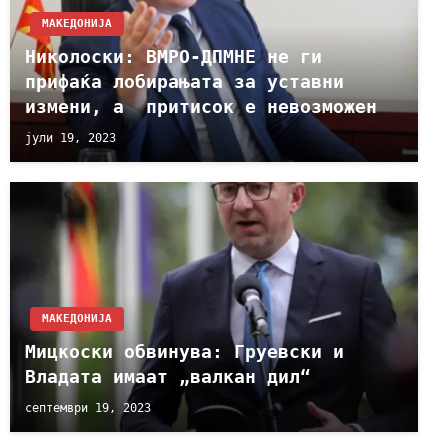
МАКЕДОНИЈА
Николоски: ВМРО-ДПМНЕ не ги
прифаќа лобирањата за уставни
измени, а притисок е невозможен
јули 19, 2023
МАКЕДОНИЈА
Мицкоски обвинува: Груевски и
Владата имаат „валкан дил“
септември 19, 2023