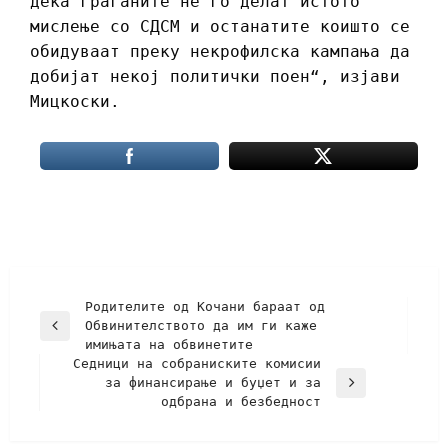
дека граѓаните не го делат истото
мислење со СДСМ и останатите коишто се
обидуваат преку некрофилска кампања да
добијат некој политички поен“, изјави
Мицкоски.
Родителите од Кочани бараат од
Обвинителството да им ги каже
имињата на обвинетите
Седници на собраниските комисии
за финансирање и буџет и за
одбрана и безбедност