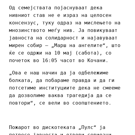
Од семејствата појаснуваат дека
нивниот став не е израз на целосен
консензус, туку одраз на мислењето на
мнозинството меѓу нив. Ја повикуваат
јавноста на солидарност и најавуваат
мирен собир – „Марш на ангелите“, што
ќе се одржи на 10 мај (сабота), со
почеток во 16:05 часот во Кочани.
„Ова е наш начин да ја одбележиме
болката, да побараме правда и да ги
потсетиме институциите дека не смееме
да дозволиме ваква трагедија да се
повтори“, се вели во соопштението.
Пожарот во дискотеката „Пулс“ ја
потресе јавноста и отвори сериозни