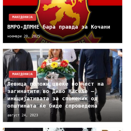
МАКЕДОНИЈА
ВМРО-ДПМНЕ бара правда за Кочани
ноември 20, 2025
МАКЕДОНИЈА
Левица положи цвеќе во чест на
загинатите во Диво Насеље –
иницијативата за споменик од
општината ќе биде спроведена
август 24, 2023