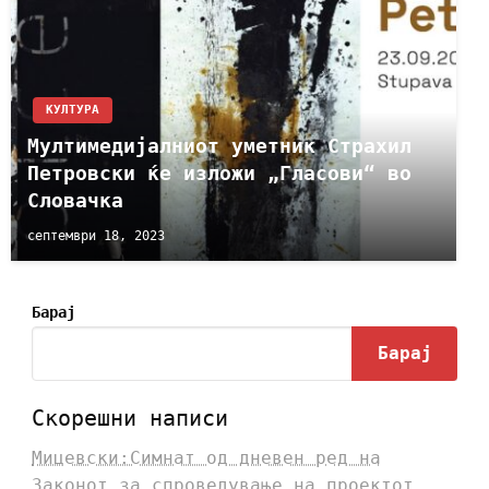
КУЛТУРА
Мултимедијалниот уметник Страхил
Петровски ќе изложи „Гласови“ во
Словачка
септември 18, 2023
Барај
Барај
Скорешни написи
Мицевски:Симнат од дневен ред на
Законот за спроведување на проектот