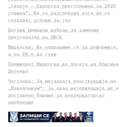
„Скопје – Европска престолнина за 2028
година“: Ќе се разгледува кога ќе се
создадат услови за тоа
Бесник Џемаили избран за заменик
претседател на ДКСК
Мицкоски: Ќе направиме сè за реформите,
а на ЕК е да суди
Премиерот Мицкоски во посета на Општина
Делчево
Честоева: За металната конструкција на
„Македониум“: За оваа интервенција не е
доставено барање за конзерваторско
одобрение