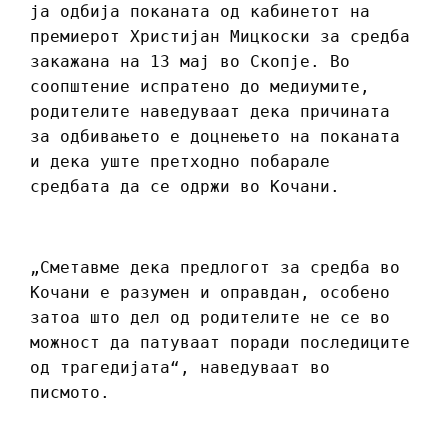
ја одбија поканата од кабинетот на
премиерот Христијан Мицкоски за средба
закажана на 13 мај во Скопје. Во
соопштение испратено до медиумите,
родителите наведуваат дека причината
за одбивањето е доцнењето на поканата
и дека уште претходно побарале
средбата да се одржи во Кочани.
„Сметавме дека предлогот за средба во
Кочани е разумен и оправдан, особено
затоа што дел од родителите не се во
можност да патуваат поради последиците
од трагедијата“, наведуваат во
писмото.