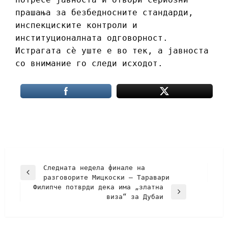
прашања за безбедносните стандарди,
инспекциските контроли и
институционалната одговорност.
Истрагата сѐ уште е во тек, а јавноста
со внимание го следи исходот.
Следната недела финале на
разговорите Мицкоски – Таравари
Филипче потврди дека има „златна
виза“ за Дубаи