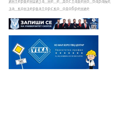
интервенција не е доставено барање
за конзерваторско одобрение