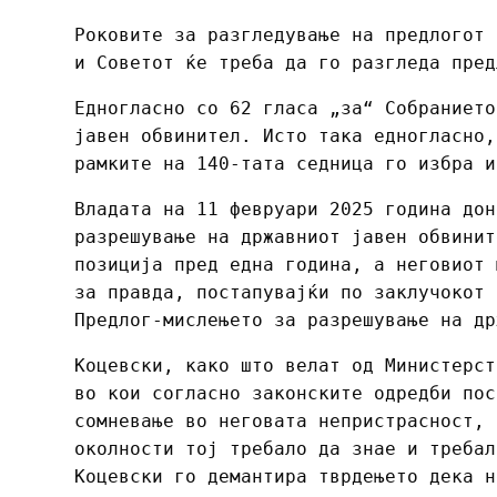
Роковите за разгледување на предлогот 
и Советот ќе треба да го разгледа пред
Едногласно со 62 гласа „за“ Собранието
јавен обвинител. Исто така едногласно,
рамките на 140-тата седница го избра и
Владата на 11 февруари 2025 година дон
разрешување на државниот јавен обвинит
позиција пред една година, а неговиот 
за правда, постапувајќи по заклучокот 
Предлог-мислењето за разрешување на др
Коцевски, како што велат од Министерст
во кои согласно законските одредби пос
сомневање во неговата непристрасност, 
околности тој требало да знае и требал
Коцевски го демантира тврдењето дека н