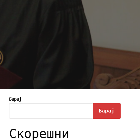
Барај
Барај
Скорешни