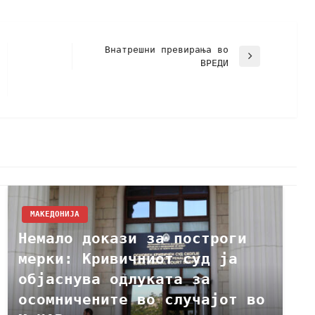
Внатрешни превирања во
ВРЕДИ
МАКЕДОНИЈА
Немало докази за построги
мерки: Кривичниот суд ја
објаснува одлуката за
осомничените во случајот во