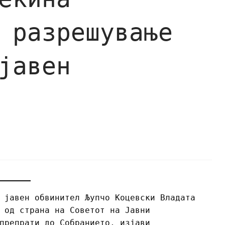
 разрешување
јавен
 јавен обвинител Љупчо Коцевски Владата
 од страна на Советот на Јавни
препрати до Собранието, изјави