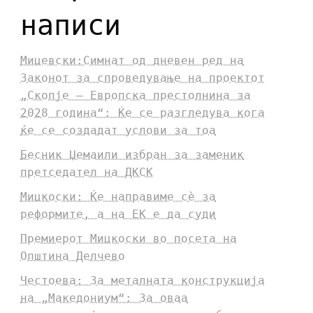
написи
Мицевски:Симнат од дневен ред на
Законот за спроведување на проектот
„Скопје – Европска престолнина за
2028 година“: Ќе се разгледува кога
ќе се создадат услови за тоа
Бесник Џемаили избран за заменик
претседател на ДКСК
Мицкоски: Ќе направиме сè за
реформите, а на ЕК е да суди
Премиерот Мицкоски во посета на
Општина Делчево
Честоева: За металната конструкција
на „Македониум“: За оваа