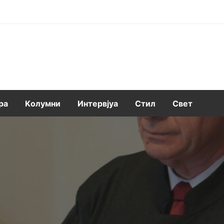
ра
Kолумни
Интервјуа
Стил
Свет