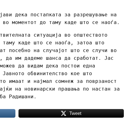
јави дека постапката за разрешување на
 во моментот до таму каде што се наоѓа.
твителната ситуација во општеството
 таму каде што се наоѓа, затоа што
ат посебно на случајот што се случи во
, да им дадеме шанса да сработат. Јас
можев да видам дека постои една
 Јавното обвинителство кое што
то имаат и најмал сомнеж за поврзаност
ајќи на новинарски прашања по настан за
ба Радишани.
Tweet