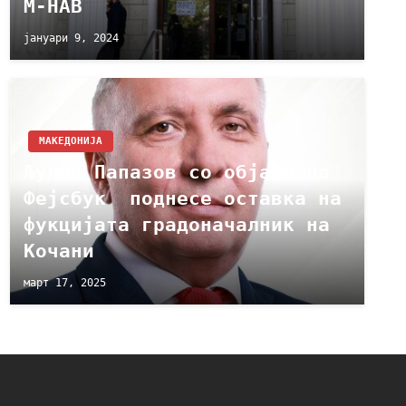
М-НАВ
јануари 9, 2024
МАКЕДОНИЈА
Љупчо Папазов со објава на
Фејсбук поднесe оставка на
фукцијата градоначалник на
Кочани
март 17, 2025