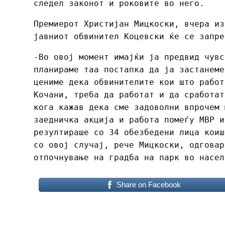
следел законот и роковите во него.
Премиерот Христијан Мицкоски, вчера из
јавниот обвинител Коцевски ќе се запре
-Во овој момент имајќи ја предвид чувс
планираме таа постапка да ја застанеме
цениме дека обвинителите кои што работ
Кочани, треба да работат и да сработат
кога кажав дека сме задоволни впрочем 
заедничка акција и работа помеѓу МВР и
резултираше со 34 обезбедени лица коиш
со овој случај, рече Мицкоски, одговар
отпочнување на градба на парк во насел
Share on Facebook