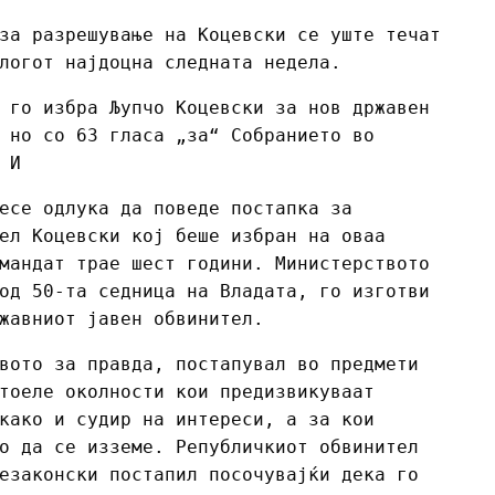
за разрешување на Коцевски се уште течат
логот најдоцна следната недела.
 го избра Љупчо Коцевски за нов државен
 но со 63 гласа „за“ Собранието во
 И
есе одлука да поведе постапка за
ел Коцевски кој беше избран на оваа
мандат трае шест години. Министерството
од 50-та седница на Владата, го изготви
жавниот јавен обвинител.
вото за правда, постапувал во предмети
тоеле околности кои предизвикуваат
како и судир на интереси, а за кои
о да се изземе. Републичкиот обвинител
езаконски постапил посочувајќи дека го