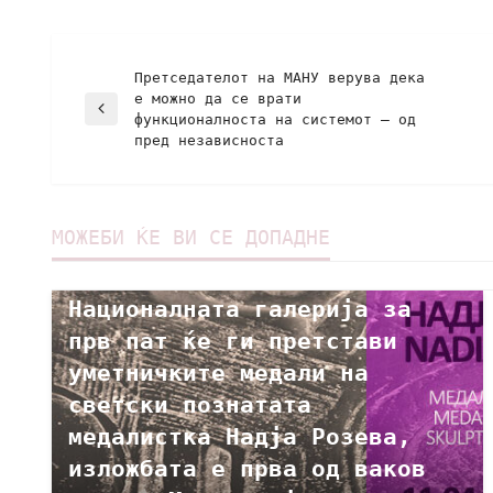
Претседателот на МАНУ верува дека
е можно да се врати
функционалноста на системот – од
пред независноста
МОЖЕБИ ЌЕ ВИ СЕ ДОПАДНЕ
КУЛТУРА
Националната галерија за
прв пат ќе ги претстави
уметничките медали на
светски познатата
медалистка Надја Розева,
изложбата е прва од ваков