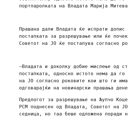
портпаролката на Владата Марија Митева
Прашана дали Владата ќе испрати допис 
постапката за разрешување или ќе почек
Советот на ЈО ќе постапува согласно ро
–Владата и доколку добие мислење од ст
постапката, односно истото нема да го 
на ЈО согласно роковите кои што ги има
одговарајќи на новинарски прашања дене
Предлогот за разрешување на Љупчо Коце
РСМ поднесен од Владата, Советот на ЈО
седница, но таа беше одложена поради н