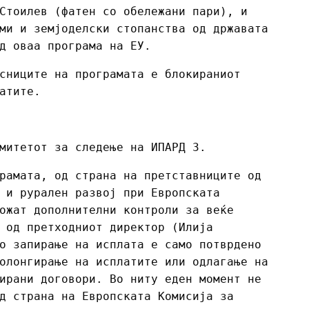
Стоилев (фатен со обележани пари), и
ми и земјоделски стопанства од државата
д оваа програма на ЕУ.
сниците на програмата е блокираниот
атите.
митетот за следење на ИПАРД 3.
рамата, од страна на претставниците од
 и рурален развој при Европската
ожат дополнителни контроли за веќе
 од претходниот директор (Илија
о запирање на исплата е само потврдено
олонгирање на исплатите или одлагање на
ирани договори. Во ниту еден момент не
д страна на Европската Комисија за