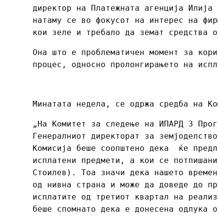
директор на Платежната агенција Илија 
натаму се во фокусот на интерес на фир
кои зеле и требало да земат средства о
Она што е проблематичен момент за кори
процес, односно пролонгирањето на испл
Минатата недела, се одржа средба на Ко
„На Комитет за следење на ИПАРД 3 Прог
Генералниот директорат за земјоделство
Комисија беше соопштено дека ќе предл
исплатени предмети, а кои се потпишани
Стоилев). Тоа значи дека нашето времен
од нивна страна и може да доведе до пр
исплатите од третиот квартал на реализ
беше спомнато дека е донесена одлука о