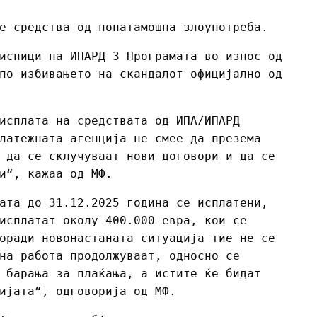
е средства од понатамошна злоупотреба.
исници на ИПАРД 3 Програмата во износ од
по избивањето на скандалот официјално од
исплата на средствата од ИПА/ИПАРД
латежната агенција не смее да презема
 да се склучуваат нови договори и да се
и“, кажаа од МФ.
ата до 31.12.2025 година се исплатени,
исплатат околу 400.000 евра, кои се
оради новонастаната ситуација тие не се
на работа продолжуваат, односно се
 барања за плаќања, а истите ќе бидат
ијата“, одговорија од МФ.