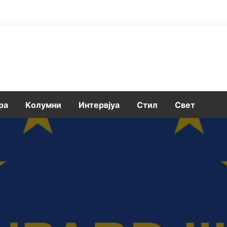
ра
Kолумни
Интервјуа
Стил
Свет