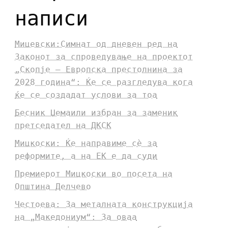
написи
Мицевски:Симнат од дневен ред на
Законот за спроведување на проектот
„Скопје – Европска престолнина за
2028 година“: Ќе се разгледува кога
ќе се создадат услови за тоа
Бесник Џемаили избран за заменик
претседател на ДКСК
Мицкоски: Ќе направиме сè за
реформите, а на ЕК е да суди
Премиерот Мицкоски во посета на
Општина Делчево
Честоева: За металната конструкција
на „Македониум“: За оваа