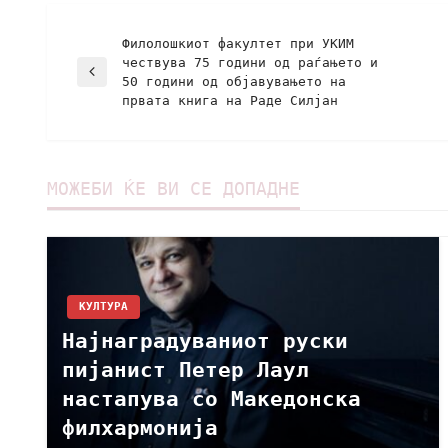
Филолошкиот факултет при УКИМ
чествува 75 години од раѓањето и
50 години од објавувањето на
првата книга на Раде Силјан
МОЖЕБИ ЌЕ ВИ СЕ ДОПАДНЕ
КУЛТУРА
Најнаградуваниот руски
пијанист Петер Лаул
настапува со Македонска
филхармонија