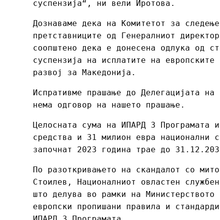
суспензија“, ни вели Иротова.
Дознаваме дека на Комитетот за следење
претставниците од Генералниот директор
соопштено дека е донесена одлука од ст
суспензија на исплатите на европските 
развој за Македонија.
Испративме прашање до Делегацијата на 
нема одговор на нашето прашање.
Целосната сума на ИПАРД 3 Програмата и
средства и 31 милион евра национални с
започнат 2023 година трае до 31.12.203
По разоткривањето на скандалот со мито
Стоилев, Националниот овластен службен
што делува во рамки на Министерството 
европски пропишани правила и стандарди
ИПАРД 3 Програмата.