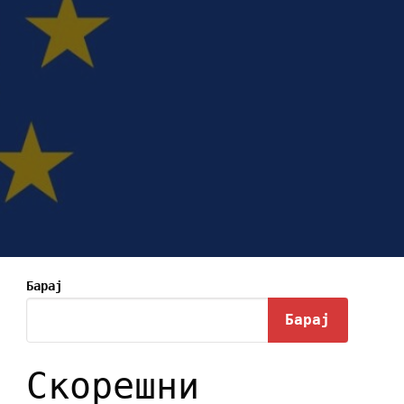
Барај
Барај
Скорешни