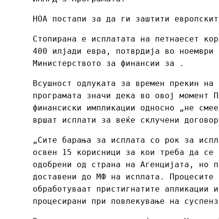
НОА постапи за да ги заштити европскит
Стопирана е исплатата на петнаесет кор
400 илјади евра, потврдија во ноември 
Министерството за финансии за .
Всушност одлуката за времен прекин на 
програмата значи дека во овој момент П
финансиски импликации односно „не смее
вршат исплати за веќе склучени договор
„Сите барања за исплата со рок за испл
освен 15 корисници за кои треба да се 
одобрени од страна на Агенцијата, но п
доставени до МФ на исплата. Процесите 
обработуваат пристигнатите апликации и
процесирани при повлекување на суспенз