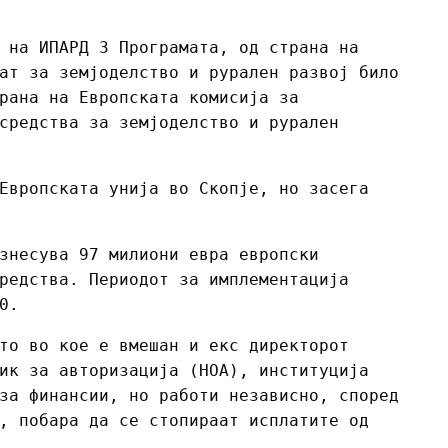
 на ИПАРД 3 Програмата, од страна на
ат за земјоделство и рурален развој било
рана на Европската комисија за
средства за земјоделство и рурален
Европската унија во Скопје, но засега
знесува 97 милиони евра европски
редства. Периодот за имплементација
0.
то во кое е вмешан и екс директорот
ик за авторизација (НОА), институција
за финансии, но работи независно, според
, побара да се стопираат исплатите од