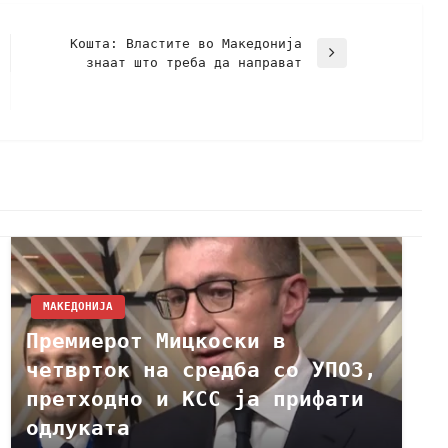
Кошта: Властите во Македонија
знаат што треба да направат
МАКЕДОНИЈА
Премиерот Мицкоски в
четврток на средба со УПОЗ,
претходно и КСС ја прифати
одлуката