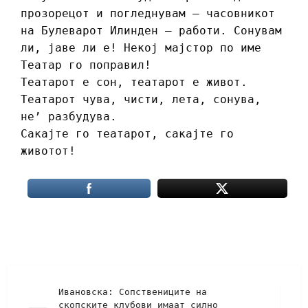
прозорецот и погледнувам – часовникот
на Булеварот Илинден – работи. Сонувам
ли, јаве ли е! Некој мајстор по име
Театар го поправил!
Театарот е сон, театарот е живот.
Театарот чува, чисти, лета, сонува,
не’ разбудува.
Сакајте го театарот, сакајте го
животот!
Ивановска: Сопствениците на
скопските клубови имаат силно