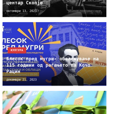
центар Скопје
октомври 13, 2023
КУЛТУРА
Блесок пред мугри- обележување на
115 години од раѓањето на Кочо
Рацин
декември 21, 2023