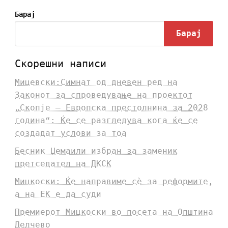
Барај
Барај
Скорешни написи
Мицевски:Симнат од дневен ред на
Законот за спроведување на проектот
„Скопје – Европска престолнина за 2028
година“: Ќе се разгледува кога ќе се
создадат услови за тоа
Бесник Џемаили избран за заменик
претседател на ДКСК
Мицкоски: Ќе направиме сè за реформите,
а на ЕК е да суди
Премиерот Мицкоски во посета на Општина
Делчево