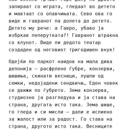
запираат со играта, гледаат во детето
и мавтаат со опавчињата. Сево ова го
виде и гавранот па долета до детето.
Детето му рече: а Гавро, убаво ја
избркав пеперутката?! Гавранот штракна
со клунот. Виде ли дедото театар
создаден од неговиот тригодишен внук!
Одејќи по паркот наидов на мала дива
депонија – расфрлено ѓубре, конзерви,
шишиња, скинати весници, лушпи од
семки, недојадени сендвичи… Еден човек
се движи по ѓубрето. Зема конзерва,
студиозно ја разгледува и ја става на
страна, другата исто така. Зема шише,
го гледа и си мисли – дали е испиено
за жалост или за радост. Го става на
страна, другото исто така. Весниците