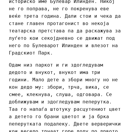
историско име Булевар Илинден. Никој
не го поправа, не го покренува еве
веќе трета година. Дали стои и чека да
стане главен протагонист во некоја
театарска претстава па да раскажува за
луѓето кои секојдневно се движат под
него по Булеварот Илинден и влезот на
Градскиот Парк.
Одам низ паркот и ги здогледувам
дедото и внукот, внукот има три
години. Мало дете а збори многу но не
кон дедо му: збори, трча, вика, се
смее, клекнува, слуша, одговара. Се
доближувам и здогледувам пеперутка.
Таа го напаѓа штотуку расцутениот цвет
а детето го брани цветот и ја брка
пеперутката подалеку. Двете верверички
кои весело трчаат горе долу по дрвото