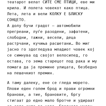
театарот велат СИТЕ СМЕ ПТИЦИ, еве ми
крила. И полета човекот како птица.
Лета, лета и вели КОЛКУ Е БЛИСКУ
СОНЦЕТО.
А долу бучи градот – автомобили
прегреани, луѓе разодени, зафатени,
слободни, тажни, весели, деца
растрчани, кучиња расшетани… Во миг
јасно го здогледува младиот човек кој
се симнува од својот велосипед, го
остава, го зема старецот под рака и му
помага да ја премине улицата, безбедно
на пешачкиот премин.
А таму далеку, ене се гледа морето.
Плови еден голем брод и прави огромни
бранови, а тие, брановите, бргу
стигаат до едно мало бротче и удираат