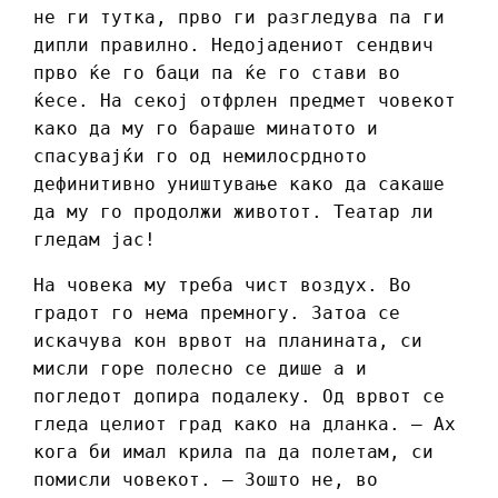
не ги тутка, прво ги разгледува па ги
дипли правилно. Недојадениот сендвич
прво ќе го баци па ќе го стави во
ќесе. На секој отфрлен предмет човекот
како да му го бараше минатото и
спасувајќи го од немилосрдното
дефинитивно уништување како да сакаше
да му го продолжи животот. Театар ли
гледам јас!
На човека му треба чист воздух. Во
градот го нема премногу. Затоа се
искачува кон врвот на планината, си
мисли горе полесно се дише а и
погледот допира подалеку. Од врвот се
гледа целиот град како на дланка. – Ах
кога би имал крила па да полетам, си
помисли човекот. – Зошто не, во