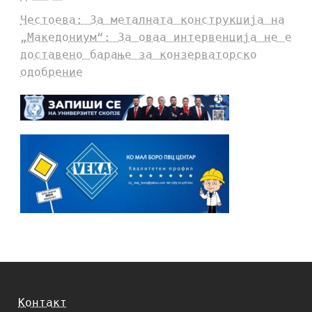
Честоева: За металната конструкција на
„Македониум“: За оваа интервенција не е
доставено барање за конзерваторско
одобрение
Контакт