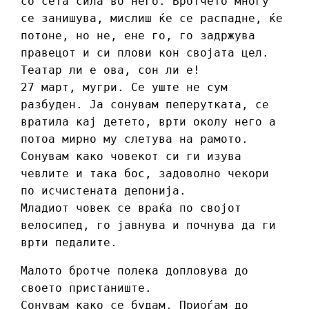
со сета сила во него. Бротчето многу
се занишува, мислиш ќе се распадне, ќе
потоне, но не, ене го, го задржува
правецот и си плови кон својата цел.
Театар ли е ова, сон ли е!
27 март, мугри. Се уште не сум
разбуден. Ја сонувам пеперутката, се
вратила кај детето, врти околу него а
потоа мирно му слетува на рамото.
Сонувам како човекот си ги изува
чевлите и така бос, задоволно чекори
по исчистената депонија.
Младиот човек се враќа по својот
велосипед, го јавнува и почнува да ги
врти педалите.
Малото бротче полека допловува до
своето пристаниште.
Сонувам како се будам. Приоѓам до