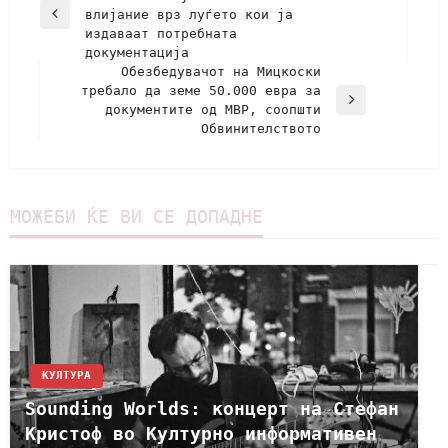
влијание врз луѓето кои ја
издаваат потребната
документација
Oбезбедувачот на Мицкоски
требало да земе 50.000 евра за
документите од МВР, соопшти
Обвинителството
МОЖЕБИ ЌЕ ВИ СЕ ДОПАДНЕ
КУЛТУРА
Sounding Worlds: концерт на Стефан
Кристоф во Културно информативен