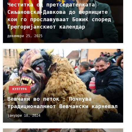
Честитка од претседателката
Сиљановска-Давкова до верниците
кои го прославуваат Божиќ според
Грегоријанскиот календар
декември 25, 2025
КУЛТУРА
Вевчани во петок : Почнува
традиционалниот Вевчански карневал
јануари 10, 2024