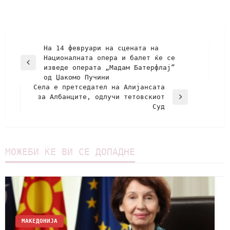
На 14 февруари на сцената на
Националната опера и балет ќе се
изведе операта „Мадам Батерфлај“
од Џакомо Пучини
Села е претседател на Алијансата
за Албанците, одлучи тетовскиот
Суд
МОЖЕБИ ЌЕ ВИ СЕ ДОПАДНЕ
МАКЕДОНИЈА