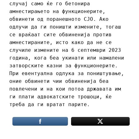
случај само ќе го бетонира
амнестирањето на функционерите,
обвинети од поранешното СЈО. Ако
одлучи да ги поништи измените, тогаш
се враќаат сите обвиненија против
амнестираните, исто како да не се
случиле измените на 6 септември 2023
година, кога беа укинати или намалени
затворските казни за функционерите.
При евентуална одлука за поништување,
оние обвинети чии обвиненија беа
повлечени и на кои потоа државата им
ги плати адвокатските трошоци, ќе
треба да ги вратат парите.