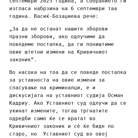
септември 2023 година, а Собранието ги
изгласа набрзина на 6 септември таа
година. Васиќ-Бозаџиева рече:
„За да не останат нашите зборови
празни зборови, ако одлучиме да
поведеме постапка, да ги поништиме
овие штетни измени на Кривичниот
законик”.
Во насока на тоа да се поведе постапка
за уставноста на овие измени за
спасување на криминалци, е и
дискусијата на уставниот судија Осман
Кадриу. Ако Уставниот суд одлучи да се
укинат измените, тогаш тргнатите
одредби само ќе се вратат во
Кривичниот законик и сè ќе биде по
старо, но Уставниот суд во овој