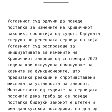
Уставниот суд одлучи да поведе
постапка за измените на Кривичниот
законик, соопштија од судот. Одлуката
следува по денешната седница на која
Уставниот суд расправаше за
иницијативата за измените на
Кривичниот законик од септември 2023
година кои вклучуваа намалување на
казните за функционерите, што
предизвика реакции и спротивставени
мислења за уставноста на законот.
Мнозинството од судиите на седницата
посочија дека треба да се поведе
постапка бидејќи законот е штетен и
има далекусежни последици, но дел од