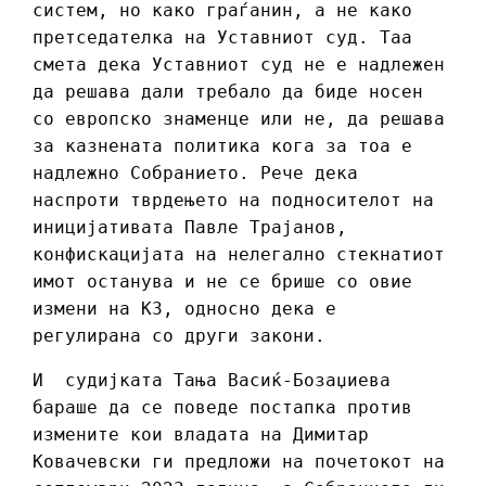
систем, но како граѓанин, а не како
претседателка на Уставниот суд. Таа
смета дека Уставниот суд не е надлежен
да решава дали требало да биде носен
со европско знаменце или не, да решава
за казнената политика кога за тоа е
надлежно Собранието. Рече дека
наспроти тврдењето на подносителот на
иницијативата Павле Трајанов,
конфискацијата на нелегално стекнатиот
имот останува и не се брише со овие
измени на КЗ, односно дека е
регулирана со други закони.
И судијката Тања Васиќ-Бозаџиева
бараше да се поведе постапка против
измените кои владата на Димитар
Ковачевски ги предложи на почетокот на