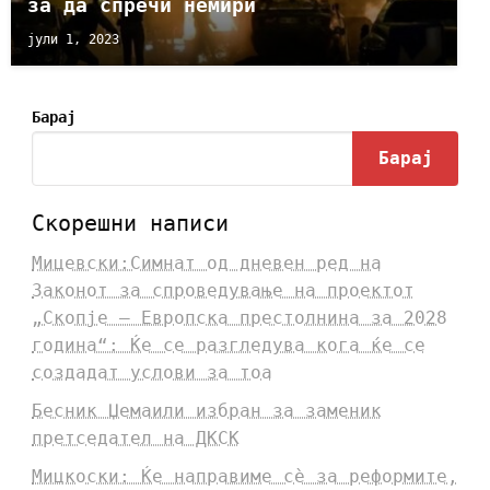
за да спречи немири
јули 1, 2023
Барај
Барај
Скорешни написи
Мицевски:Симнат од дневен ред на
Законот за спроведување на проектот
„Скопје – Европска престолнина за 2028
година“: Ќе се разгледува кога ќе се
создадат услови за тоа
Бесник Џемаили избран за заменик
претседател на ДКСК
Мицкоски: Ќе направиме сè за реформите,