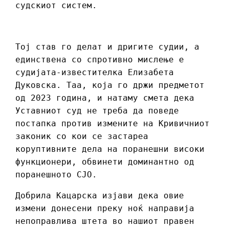
судскиот систем.
Тој став го делат и дригите судии, а
единствена со спротивно мислење е
судијата-известителка Елизабета
Дуковска. Таа, која го држи предметот
од 2023 година, и натаму смета дека
Уставниот суд не треба да поведе
постапка против измените на Кривичниот
законик со кои се застареа
коруптивните дела на поранешни високи
функционери, обвинети доминантно од
поранешното СЈО.
Добрила Кацарска изјави дека овие
измени донесени преку ноќ направија
непоправлива штета во нашиот правен