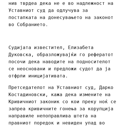
нив тврдеа дека не е во надлежност на
Уставниот суд да одлучува за
постапката на донесувањето на законот
во Собранието.
Судијата известител, Елизабета
Дуковска, образложувајќи го рефератот
посочи дека наводите на подносителот
се неосновани и предложи судот да ја
отфрли иницијативата.
Претседателот на Уставниот суд, Дарко
Костадиновски, кажа дека измените на
Кривичниот законик со кои преку ноќ се
запреа кривичните гонења за корупција
направиле непоправлива штета на
правниот поредок и невиден упад во