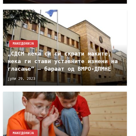
МАКЕДОНИЈА
„СДСМ нека си ги скрати маките,
нека ги стави уставните измени на
гласање“ – бараат од ВМРО-ДПМНЕ
јули 29, 2023
МАКЕДОНИЈА