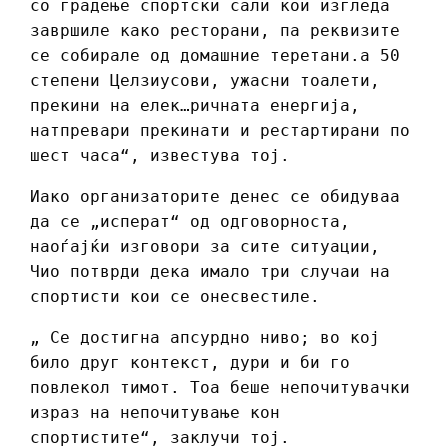
со градење спортски сали кои изгледа
завршиле како ресторани, па реквизите
се собирале од домашние теретани.а 50
степени Целзиусови, ужасни тоалети,
прекини на елек…ричната енергија,
натпревари прекинати и рестартирани по
шест часа“, известува тој.
Иако организаторите денес се обидуваа
да се „исперат“ од одговорноста,
наоѓајќи изговори за сите ситуации,
Чио потврди дека имало три случаи на
спортисти кои се онесвестиле.
„ Се достигна апсурдно ниво; во кој
било друг контекст, дури и би го
повлекол тимот. Тоа беше непочитувачки
израз на непочитување кон
спортистите“, заклучи тој.