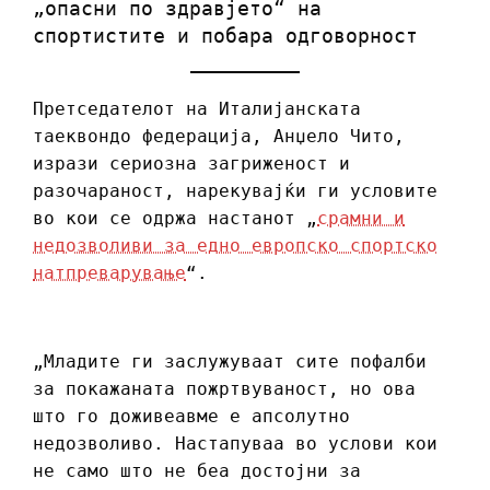
„опасни по здравјето“ на
спортистите и побара одговорност
Претседателот на Италијанската
таеквондо федерација, Анџело Чито,
изрази сериозна загриженост и
разочараност, нарекувајќи ги условите
во кои се одржа настанот „
срамни и
недозволиви за едно европско спортско
натпреварување
“.
„Младите ги заслужуваат сите пофалби
за покажаната пожртвуваност, но ова
што го доживеавме е апсолутно
недозволиво. Настапуваа во услови кои
не само што не беа достојни за