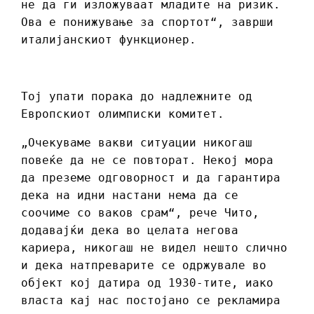
не да ги изложуваат младите на ризик.
Ова е понижување за спортот“, заврши
италијанскиот функционер.
Тој упати порака до надлежните од
Европскиот олимписки комитет.
„Очекуваме вакви ситуации никогаш
повеќе да не се повторат. Некој мора
да преземе одговорност и да гарантира
дека на идни настани нема да се
соочиме со ваков срам“, рече Чито,
додавајќи дека во целата негова
кариера, никогаш не видел нешто слично
и дека натпреварите се одржувале во
објект кој датира од 1930-тите, иако
власта кај нас постојано се рекламира