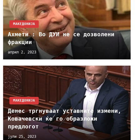
МАКЕДОНИЈА
Ахмети : Во ДУИ не се дозволени
фракции
април 2, 2023
МАКЕДОНИЈА
Денес тргнуваат уставните измени,
Ковачевски ќе го образложи
предлогот
јули 25, 2023