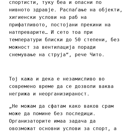
спортисти, туку беа и опасни по
нивното здравје. Распаѓање на објекти,
хигиенски услови на раб на
прифатливото, постојани прекини на
натпреварите… И сето тоа при
температури блиски до 50 степени, без
можност за вентилација поради
снемување на струја“, рече Чито.
Тој кажа и дека е незамисливо во
современо време да се дозволи ваква
негрижа и неорганизираност.
„Не можам да сфатам како ваков срам
може да помине без последици.
Организаторите имаа задача да
овозможат основни услови за спорт, а