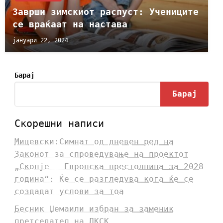
Заврши зимскиот распуст: Учениците
се враќаат на настава
јануари 22, 2024
Барај
Барај
Скорешни написи
Мицевски:Симнат од дневен ред на
Законот за спроведување на проектот
„Скопје – Европска престолнина за 2028
година“: Ќе се разгледува кога ќе се
создадат услови за тоа
Бесник Џемаили избран за заменик
претседател на ДКСК