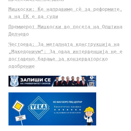
Мицкоски: Ќе направиме сè за реформите,
а на ЕК е да суди
Премиерот Мицкоски во посета на Општина
Делчево
Честоева: За металната конструкција на
„Македониум“: За оваа интервенција не е
доставено барање за конзерваторско
одобрение