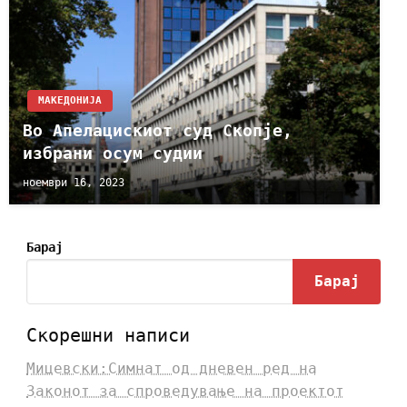
МАКЕДОНИЈА
Во Апелацискиот суд Скопје,
избрани осум судии
ноември 16, 2023
Барај
Барај
Скорешни написи
Мицевски:Симнат од дневен ред на
Законот за спроведување на проектот