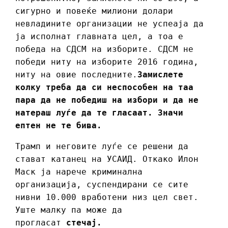
сигурно и повеќе милиони долари
невладините организации не успеаја да
ја исполнат главната цел, а тоа е
победа на СДСМ на изборите. СДСМ не
победи ниту на изборите 2016 година,
ниту на овие последните.
Замислете
колку треба да си неспособен на таа
пара да не победиш на избори и да не
натераш луѓе да те гласаат. Значи
ептен не те бива.
Трамп и неговите луѓе се решени да
стават катанец на УСАИД. Откако Илон
Маск ја нарече криминална
организација, суспендирани се сите
нивни 10.000 вработени низ цел свет.
Уште малку па може да
прогласат
стечај.