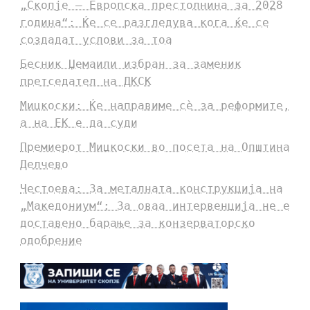
„Скопје – Европска престолнина за 2028
година“: Ќе се разгледува кога ќе се
создадат услови за тоа
Бесник Џемаили избран за заменик
претседател на ДКСК
Мицкоски: Ќе направиме сè за реформите,
а на ЕК е да суди
Премиерот Мицкоски во посета на Општина
Делчево
Честоева: За металната конструкција на
„Македониум“: За оваа интервенција не е
доставено барање за конзерваторско
одобрение