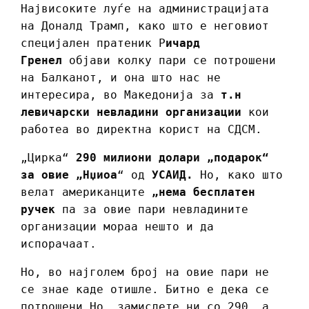
Највисоките луѓе на администрацијата
на Доналд Трамп, како што е неговиот
специјален пратеник Р
ичард
Гренел
објави колку пари се потрошени
на Балканот, и она што нас не
интересира, во Македонија за
т.н
левичарски невладини организации
кои
работеа во директна корист на СДСМ.
„Цирка“
290 милиони долари „подарок“
за овие „Нџиоа
“ од
УСАИД.
Но, како што
велат американците
„нема бесплатен
ручек
па за овие пари невладините
организации мораа нешто и да
испорачаат.
Но, во најголем број на овие пари не
се знае каде отишле. Битно е дека се
потрошени.Но, замислете ни со 290, а