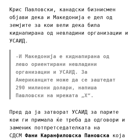
Крис Павловски, канадски бизнисмен
објави дека и Македонија е дел од
земјите за кои вели дека била
киднапирана од невладини организации и
УСАИД.
-И Македонија е киднапирана од
лево ориентирани невладини
организации и УСАИД. За
Американците може да се заштедат
290 милиони долари, напиша
Павловски на мрежата „Х“.
Пред да ја затворат УСАИД за парите
кои ги примала ќе треба да одговори и
заменик потпретседателката на
СДСМ
Фани Каранфиловска Пановска
која