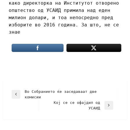
како директорка на Институтот отворено
општество од УСАИД примила над еден
милион долари, и тоа непосредно пред
изборите во 2016 година. За што, не се
знае
Во Собранието ќе заседаваат две
комисии
Кој се се офајдил од
УСАИД