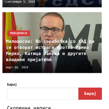
септември 3, 2024
МАКЕДОНИЈА
Милошоски: Во соработка со САД да
се отворат истраги против Рамиз
Мерко, Катица Јанева и другите
владини пријатели
март 20, 2024
Барај
Барај
Скорешни написи