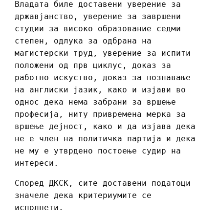
Владата биле доставени уверение за
државјанство, уверение за завршени
студии за високо образование седми
степен, одлука за одбрана на
магистерски труд, уверение за испити
положени од прв циклус, доказ за
работно искуство, доказ за познавање
на англиски јазик, како и изјави во
однос дека нема забрани за вршење
професија, ниту привремена мерка за
вршење дејност, како и да изјава дека
не е член на политичка партија и дека
не му е утврдено постоење судир на
интереси.
Според ДКСК, сите доставени податоци
значеле дека критериумите се
исполнети.