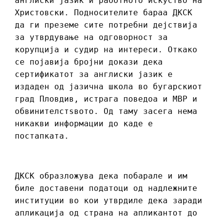
англиски јазик и работното искуство на
Христовски. Подносителите бараа ДКСК
да ги преземе сите потребни дејствија
за утврдување на одговорност за
корупција и судир на интереси. Откако
се појавија бројни докази дека
сертификатот за англиски јазик е
издаден од јазична школа во бугарскиот
град Пловдив, истрага поведоа и МВР и
обвинителстѕвото. Од таму засега нема
никакви информации до каде е
постапката.
ДКСК образложува дека побарале и им
биле доставени податоци од надлежните
институции во кои утврдиле дека заради
апликација од страна на апликантот до