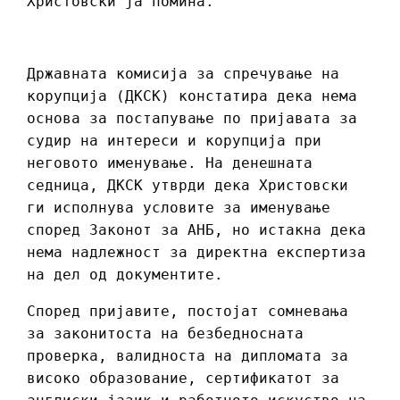
Христовски ја помина.
Државната комисија за спречување на
корупција (ДКСК) констатира дека нема
основа за постапување по пријавата за
судир на интереси и корупција при
неговото именување. На денешната
седница, ДКСК утврди дека Христовски
ги исполнува условите за именување
според Законот за АНБ, но истакна дека
нема надлежност за директна експертиза
на дел од документите.
Според пријавите, постојат сомневања
за законитоста на безбедносната
проверка, валидноста на дипломата за
високо образование, сертификатот за