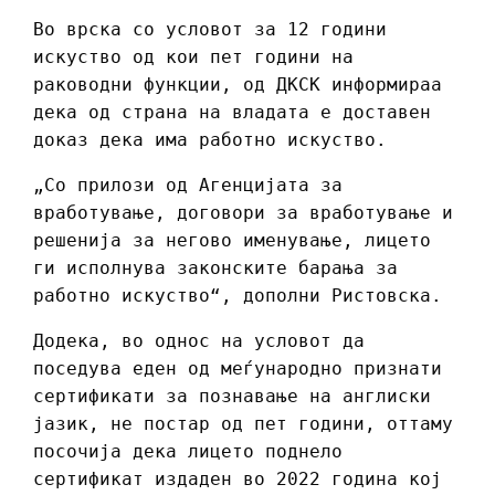
Во врска со условот за 12 години
искуство од кои пет години на
раководни функции, од ДКСК информираа
дека од страна на владата е доставен
доказ дека има работно искуство.
„Со прилози од Агенцијата за
вработување, договори за вработување и
решенија за негово именување, лицето
ги исполнува законските барања за
работно искуство“, дополни Ристовска.
Додека, во однос на условот да
поседува еден од меѓународно признати
сертификати за познавање на англиски
јазик, не постар од пет години, оттаму
посочија дека лицето поднело
сертификат издаден во 2022 година кој