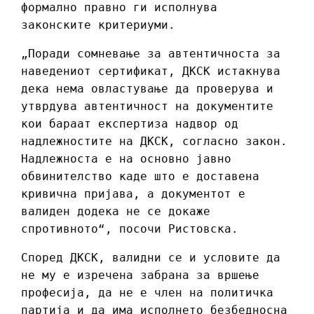
формално правно ги исполнува
законските критериуми.
„Поради сомневање за автентичноста за
наведениот сертификат, ДКСК истакнува
дека нема овластување да проверува и
утврдува автентичност на документите
кои бараат експертиза надвор од
надлежностите на ДКСК, согласно закон.
Надлежноста е на основно јавно
обвинителство каде што е доставена
кривична пријава, а документот е
валиден додека не се докаже
спротивното“, посочи Ристовска.
Според ДКСК, валидни се и условите да
не му е изречена забрана за вршење
професија, да не е член на политичка
партија и да има исполнето безбедносна