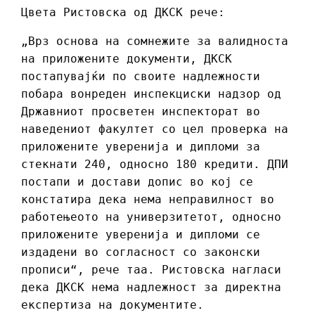
Цвета Ристовска од ДКСК рече:
„Врз основа на сомнежите за валидноста
на приложените документи, ДКСК
постапувајќи по своите надлежности
побара вонреден инспекциски надзор од
Државниот просветен инспекторат во
наведениот факултет со цел проверка на
приложените уверенија и дипломи за
стекнати 240, односно 180 кредити. ДПИ
постапи и достави допис во кој се
констатира дека нема неправилност во
работењеото на универзитетот, односно
приложените уверенија и дипломи се
издадени во согласност со законски
прописи“, рече таа. Ристовска нагласи
дека ДКСК нема надлежност за директна
експертиза на документите.