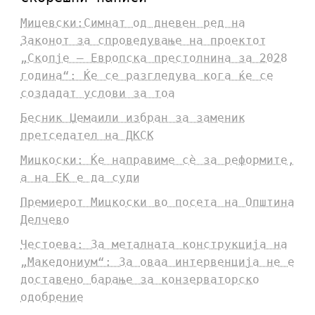
Мицевски:Симнат од дневен ред на
Законот за спроведување на проектот
„Скопје – Европска престолнина за 2028
година“: Ќе се разгледува кога ќе се
создадат услови за тоа
Бесник Џемаили избран за заменик
претседател на ДКСК
Мицкоски: Ќе направиме сè за реформите,
а на ЕК е да суди
Премиерот Мицкоски во посета на Општина
Делчево
Честоева: За металната конструкција на
„Македониум“: За оваа интервенција не е
доставено барање за конзерваторско
одобрение