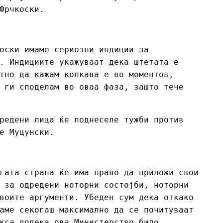
Фрчкоски.
оски имаме сериозни индиции за
. Индициите укажуваат дека штетата е
тно да кажам колкава е во моментов,
 ги споделам во оваа фаза, зашто тече
редени лица ќе поднеселе тужби против
е Муцунски.
гата страна ќе има право да приложи свои
 за одредени ноторни состојби, ноторни
воите аргументи. Убеден сум дека откако
аме секогаш максимално да се почитуваат
кса додека ова Министерство било