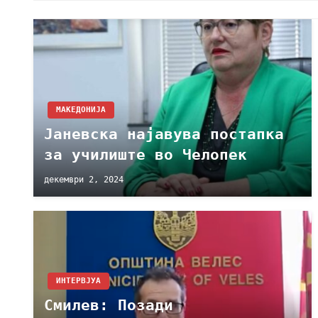
МАКЕДОНИЈА
Јаневска најавува постапка
за училиште во Челопек
декември 2, 2024
ИНТЕРВЈУА
Смилев: Позади