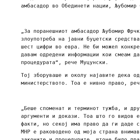
амбасадор во Обединети нации, Љубомир 
„За поранешниот амбасадор Љубомир Фрчк
злоупотреба на јавни буџетски средства
шест цифри во евра. Не би можел конкре
давам одредени информации кои смеам да
процедурата“, рече Муцунски.
Тој зборуваше и околу најавите дека од
министерството. Тоа е нивно право, реч
„Беше споменат и терминот тужба, и дру
аргументи и докази. Тоа што го видов е
факти, но секој има право да ги даде с
МНР е раководено од моја страна внимав
законите и процедурите, штоне било пра