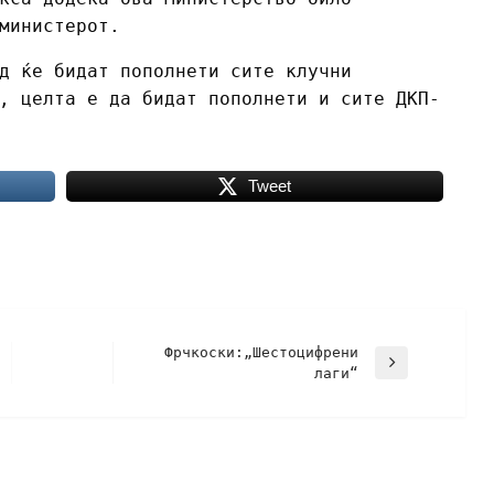
министерот.
д ќе бидат пополнети сите клучни
, целта е да бидат пополнети и сите ДКП-
Tweet
Фрчкоски:„Шестоцифрени
лаги“