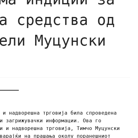
а средства од
ели Муцунски
 и надворешна трговија била спроведена
и загрижувачки информации. Ова го
и и надворешна трговија, Тимчо Муцунски
варајќи на прашања околу поранешниот