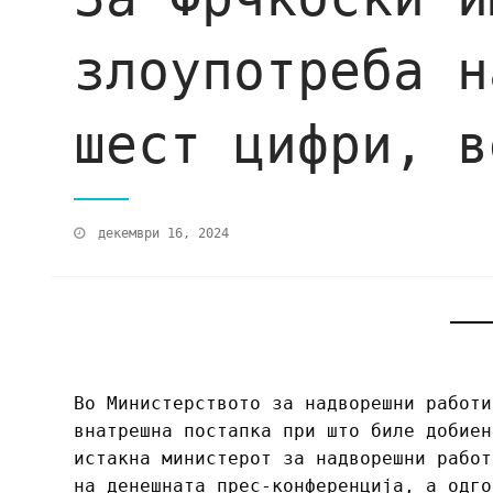
злоупотреба н
шест цифри, в
декември 16, 2024
Во Министерството за надворешни работи
внатрешна постапка при што биле добиен
истакна министерот за надворешни работ
на денешната прес-конференција, а одго