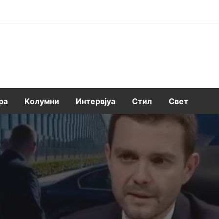
ра
Kолумни
Интервјуа
Стил
Свет