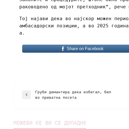
раководено од мојот претходник“, рече 
Тој најави дека во најскор можен перио
амбасадорски позиции, а во 2025 година
а.
Share on Facebook
Груби демантира дека избегал, бил
во приватна посета
МОЖЕБИ ЌЕ ВИ СЕ ДОПАДНЕ