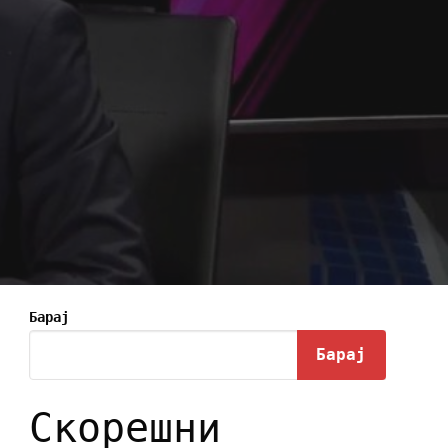
Барај
Барај
Скорешни