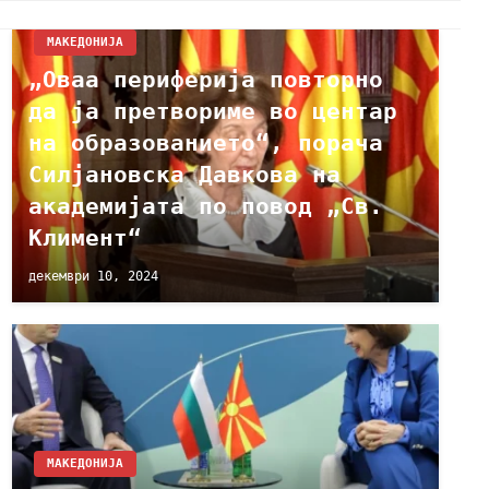
МАКЕДОНИЈА
„Оваа периферија повторно
да ја претвориме во центар
на образованието“, порача
Силјановска Давкова на
академијата по повод „Св.
Климент“
декември 10, 2024
МАКЕДОНИЈА