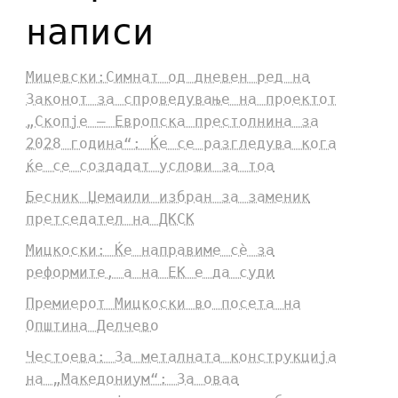
написи
Мицевски:Симнат од дневен ред на
Законот за спроведување на проектот
„Скопје – Европска престолнина за
2028 година“: Ќе се разгледува кога
ќе се создадат услови за тоа
Бесник Џемаили избран за заменик
претседател на ДКСК
Мицкоски: Ќе направиме сè за
реформите, а на ЕК е да суди
Премиерот Мицкоски во посета на
Општина Делчево
Честоева: За металната конструкција
на „Македониум“: За оваа