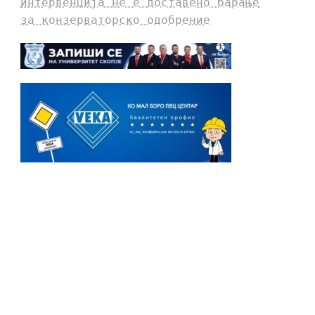
интервенција не е доставено барање
за конзерваторско одобрение