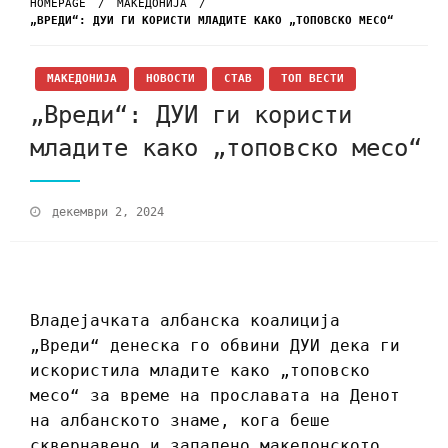
HOMEPAGE
МАКЕДОНИЈА
„ВРЕДИ“: ДУИ ГИ КОРИСТИ МЛАДИТЕ КАКО „ТОПОВСКО МЕСО“
МАКЕДОНИЈА
НОВОСТИ
СТАВ
ТОП ВЕСТИ
„Вреди“: ДУИ ги користи
младите како „топовско месо“
декември 2, 2024
Владејачката албанска коалиција
„Вреди“ денеска го обвини ДУИ дека ги
искористила младите како „топовско
месо“ за време на прославата на Денот
на албанското знаме, кога беше
сквернавено и запалено македонското