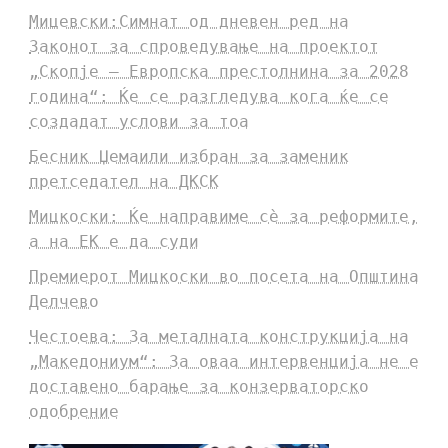
Мицевски:Симнат од дневен ред на
Законот за спроведување на проектот
„Скопје – Европска престолнина за 2028
година“: Ќе се разгледува кога ќе се
создадат услови за тоа
Бесник Џемаили избран за заменик
претседател на ДКСК
Мицкоски: Ќе направиме сè за реформите,
а на ЕК е да суди
Премиерот Мицкоски во посета на Општина
Делчево
Честоева: За металната конструкција на
„Македониум“: За оваа интервенција не е
доставено барање за конзерваторско
одобрение