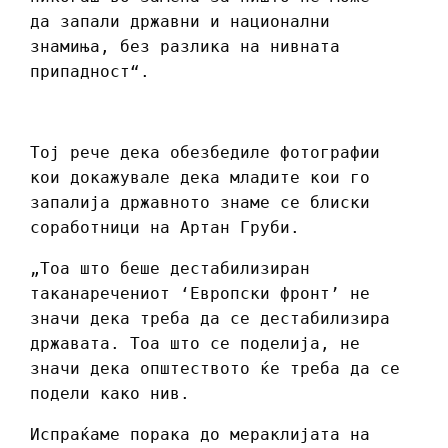
да запали државни и национални
знамиња, без разлика на нивната
припадност“.
Тој рече дека обезбедиле фотографии
кои докажувале дека младите кои го
запалија државното знаме се блиски
соработници на Артан Груби.
„Тоа што беше дестабилизиран
таканаречениот ‘Европски фронт’ не
значи дека треба да се дестабилизира
државата. Тоа што се поделија, не
значи дека општеството ќе треба да се
подели како нив.
Испраќаме порака до мераклијата на