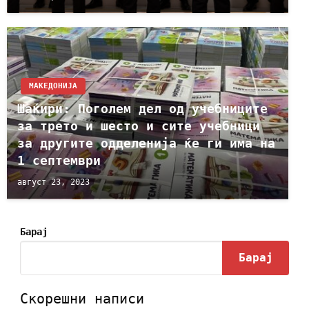
МАКЕДОНИЈА
Шаќири: Поголем дел од учебниците
за трето и шесто и сите учебници
за другите одделенија ќе ги има на
1 септември
август 23, 2023
Барај
Барај
Скорешни написи