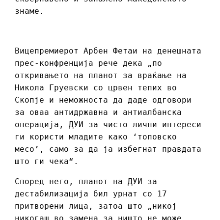
знаме.
Вицепремиерот Арбен Фетаи на денешната
прес-конфренција рече дека „по
откривањето на планот за враќање на
Никола Груевски со црвен тепих во
Скопје и неможноста да даде одговори
за оваа антидржавна и антиалбанска
операција, ДУИ за чисто лични интереси
ги користи младите како ‘топовско
месо’, само за да ја избегнат правдата
што ги чека“.
Според него, планот на ДУИ за
дестабилизација бил урнат со 17
притворени лица, затоа што „никој
никогаш во замена за ништо не може