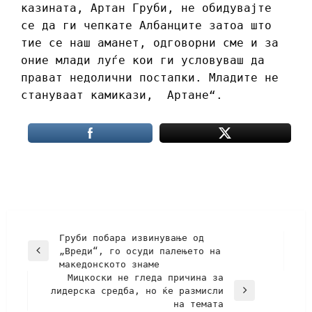
казината, Артан Груби, не обидувајте
се да ги чепкате Албанците затоа што
тие се наш аманет, одговорни сме и за
оние млади луѓе кои ги условуваш да
прават недолични постапки. Младите не
стануваат камикази, Артане“.
Груби побара извинување од
„Вреди“, го осуди палењето на
македонското знаме
Мицкоски не гледа причина за
лидерска средба, но ќе размисли
на темата