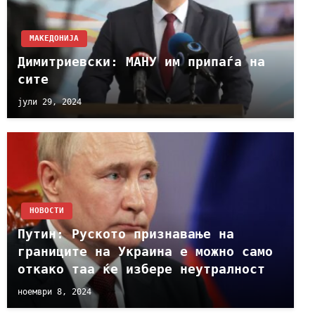
МАКЕДОНИЈА
Димитриевски: МАНУ им припаѓа на
сите
јули 29, 2024
НОВОСТИ
Путин: Руското признавање на
границите на Украина е можно само
откако таа ќе избере неутралност
ноември 8, 2024