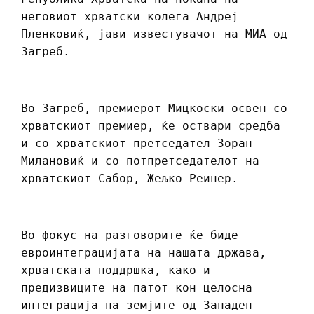
неговиот хрватски колега Андреј
Пленковиќ, јави известувачот на МИА од
Загреб.
Во Загреб, премиерот Мицкоски освен со
хрватскиот премиер, ќе оствари средба
и со хрватскиот претседател Зоран
Милановиќ и со потпретседателот на
хрватскиот Сабор, Жељко Реинер.
Во фокус на разговорите ќе биде
евроинтеграцијата на нашата држава,
хрватската поддршка, како и
предизвиците на патот кон целосна
интеграција на земјите од Западен