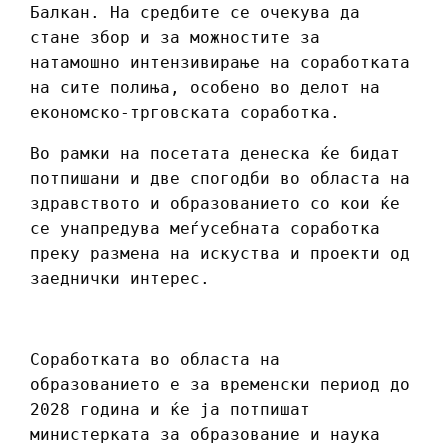
Балкан. На средбите се очекува да
стане збор и за можностите за
натамошно интензивирање на соработката
на сите полиња, особено во делот на
економско-трговската соработка.
Во рамки на посетата денеска ќе бидат
потпишани и две спогодби во областа на
здравството и образованието со кои ќе
се унапредува меѓусебната соработка
преку размена на искуства и проекти од
заеднички интерес.
Соработката во областа на
образованието е за временски период до
2028 година и ќе ја потпишат
министерката за образование и наука