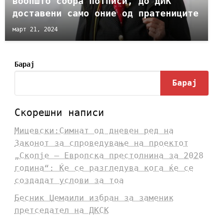
воопшто собра потписи, до ДИК
доставени само оние од пратениците
март 21, 2024
Барај
Барај
Скорешни написи
Мицевски:Симнат од дневен ред на
Законот за спроведување на проектот
„Скопје – Европска престолнина за 2028
година“: Ќе се разгледува кога ќе се
создадат услови за тоа
Бесник Џемаили избран за заменик
претседател на ДКСК