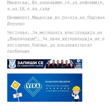
Мицкоски: Ќе направиме сè за реформите,
а на ЕК е да суди
Премиерот Мицкоски во посета на Општина
Делчево
Честоева: За металната конструкција на
„Македониум“: За оваа интервенција не е
доставено барање за конзерваторско
одобрение