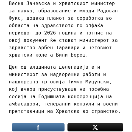
Весна Јаневска и хрватскиот министер
за наука, образование и млади Радован
Фукс, додека планот за соработка во
областа на здравството го опфаќа
периодот до 2026 година и потпис на
овој документ ќе стават министерот за
здравство Арбен Таравари и неговиот
хрватски колега Вили Берош.
Дел од владината делегација е и
министерот за надворешни работи и
надворешна трговија Тимчо Муцунски,
кој вчера присуствуваше на посебна
сесија на Годишната конференција на
амбасадори, генерални конзули и воени
претставници на Хрватска во странство.