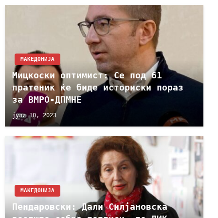
МАКЕДОНИЈА
Мицкоски оптимист: Се под 61
пратеник ќе биде историски пораз
за ВМРО-ДПМНЕ
јули 10, 2023
МАКЕДОНИЈА
Пендаровски: Дали Силјановска