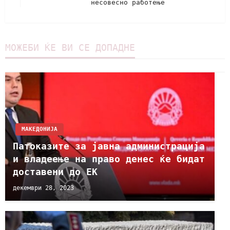
несовесно работење
МОЖЕБИ ЌЕ ВИ СЕ ДОПАДНЕ
МАКЕДОНИЈА
Патоказите за јавна администрација
и владеење на право денес ќе бидат
доставени до ЕК
декември 28, 2023