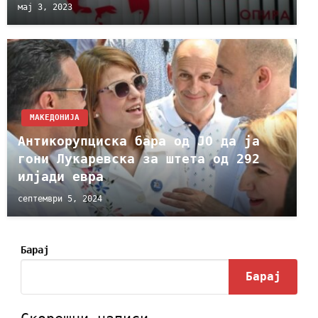
мај 3, 2023
МАКЕДОНИЈА
Антикорупциска бара од ЈО да ја
гони Лукаревска за штета од 292
илјади евра
септември 5, 2024
Барај
Барај