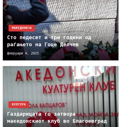
МАКЕДОНИЈА
Сто педесет и три години од
раѓањето на Гоце Делчев
февруари 4, 2025
КУЛТУРА
Газдарицата го затвора
македонскиот клуб во Благоевград