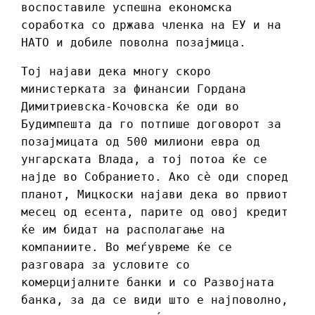
воспоставиле успешна економска
соработка со држава членка на ЕУ и на
НАТО и добиле поволна позајмица.
Тој најави дека многу скоро
министерката за финансии Гордана
Димитриевска-Кочовска ќе оди во
Будимпешта да го потпише договорот за
позајмицата од 500 милиони евра од
унгарската Влада, а тој потоа ќе се
најде во Собранието. Ако сè оди според
планот, Мицкоски најави дека во првиот
месец од есента, парите од овој кредит
ќе им бидат на располагање на
компаниите. Во меѓувреме ќе се
разговара за условите со
комерцијалните банки и со Развојната
банка, за да се види што е најповолно,