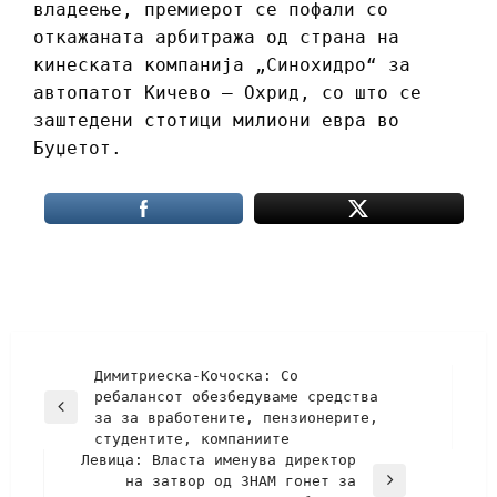
владеење, премиерот се пофали со
откажаната арбитража од страна на
кинеската компанија „Синохидро“ за
автопатот Кичево – Охрид, со што се
заштедени стотици милиони евра во
Буџетот.
Димитриеска-Кочоска: Со
ребалансот обезбедуваме средства
за за вработените, пензионерите,
студентите, компаниите
Левица: Власта именува директор
на затвор од ЗНАМ гонет за