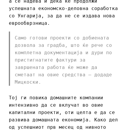
а се надева и дека ќе продолжи
успешната економско-деловна соработка
со Унгарија, за да не се издава нова
еврообврзница.
Само готови проекти со добиената
дозвола за градба, што ќе рече со
комплетна документација и дури по
пристигнатите фактури за
завршената работа ќе може да
сметаат на овие средства – додаде
Мицкоски.
Тој ги повика домашните компании
интензивно да се вклучат во овие
капитални проекти, оти целта е да се
развива домашната економија. Како дел
од успешниот прв месец од нивното