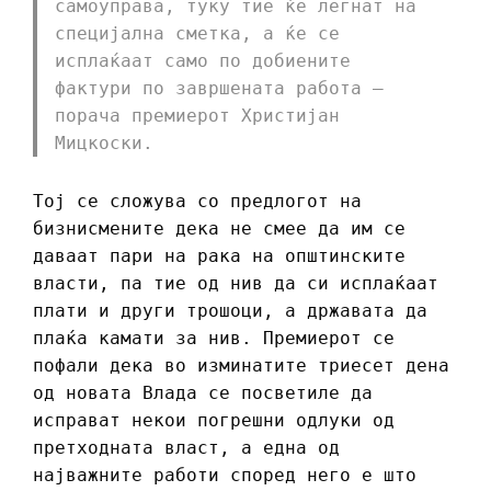
самоуправа, туку тие ќе легнат на
специјална сметка, а ќе се
исплаќаат само по добиените
фактури по завршената работа –
порача премиерот Христијан
Мицкоски.
Тој се сложува со предлогот на
бизнисмените дека не смее да им се
даваат пари на рака на општинските
власти, па тие од нив да си исплаќаат
плати и други трошоци, а државата да
плаќа камати за нив. Премиерот се
пофали дека во изминатите триесет дена
од новата Влада се посветиле да
исправат некои погрешни одлуки од
претходната власт, а една од
најважните работи според него е што