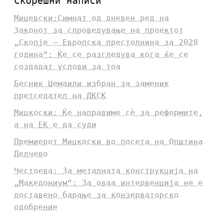
Скорешни написи
Мицевски:Симнат од дневен ред на
Законот за спроведување на проектот
„Скопје – Европска престолнина за 2028
година“: Ќе се разгледува кога ќе се
создадат услови за тоа
Бесник Џемаили избран за заменик
претседател на ДКСК
Мицкоски: Ќе направиме сè за реформите,
а на ЕК е да суди
Премиерот Мицкоски во посета на Општина
Делчево
Честоева: За металната конструкција на
„Македониум“: За оваа интервенција не е
доставено барање за конзерваторско
одобрение