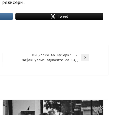
 режисери.
Tweet
Мицкоски во Њујорк: Ги
зајакнуваме односите со САД