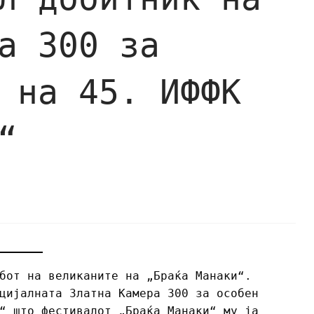
а 300 за
 на 45. ИФФК
“
бот на великаните на „Браќа Манаки“.
цијалната Златна Камера 300 за особен
“ што фестивалот „Браќа Манаки“ му ја