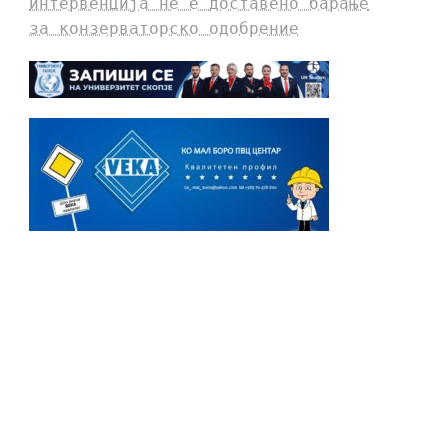
интервенција не е доставено барање
за конзерваторско одобрение