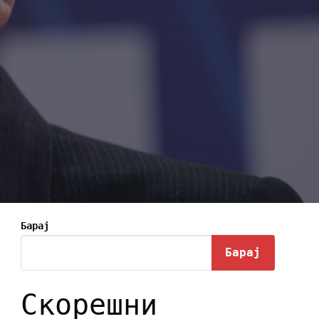
Барај
Барај
Скорешни