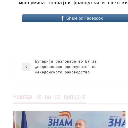
многумина значајни француски и светски
Share on Facebook
Бугарија разговара во ЕУ за
„недозволиво однесување“ на
македонското раководство
МОЖЕБИ ЌЕ ВИ СЕ ДОПАДНЕ