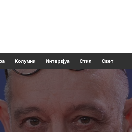
ра
Kолумни
Интервјуа
Стил
Свет