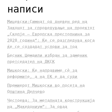
написи
Мицевски:Симнат од дневен ред на
Законот за спроведување на проектот
„Скопје – Европска престолнина за
2028 година“: Ќе се разгледува кога
ќе се создадат услови за тоа
Бесник Џемаили избран за заменик
претседател на ДКСК
Мицкоски: Ќе направиме сè за
реформите, а на ЕК е да суди
Премиерот Мицкоски во посета на
Општина Делчево
Честоева: За металната конструкција
на „Македониум“: За оваа