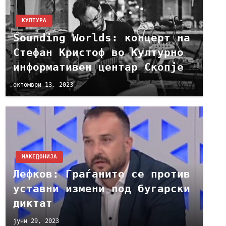
КУЛТУРА
Sounding Worlds: концерт на
Стефан Кристоф во Културно
информативен центар Скопје
октомври 13, 2023
МАКЕДОНИЈА
Лефков: Граѓаните се против
уставни измени под бугарски
диктат
јуни 29, 2023