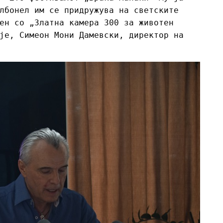
лбонел им се придружува на светските
ен со „Златна камера 300 за животен
је, Симеон Мони Дамевски, директор на