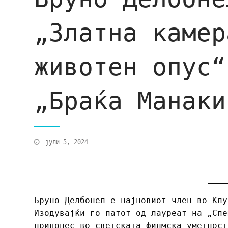
„Златна камер
животен опус“
„Браќа Манаки
јули 5, 2024
Бруно Делбонел е најновиот член во Клу
Изодувајќи го патот од лауреат на „Спе
придонес во светската филмска уметност