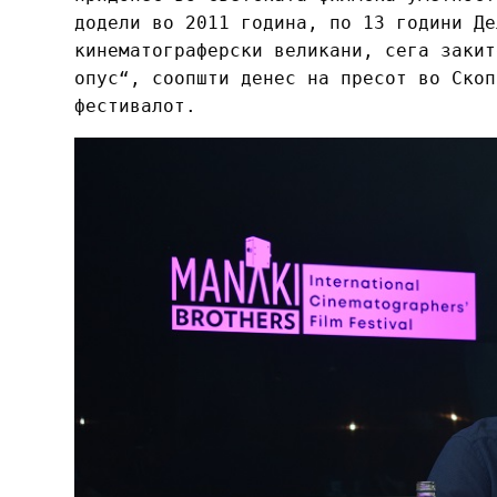
додели во 2011 година, по 13 години Де
кинематограферски великани, сега закит
опус“, соопшти денес на пресот во Скоп
фестивалот.