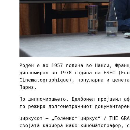
Роден е во 1957 година во Нанси, Франц
дипломирал во 1978 година на ESEC (Eco
Cinematographique), популарна и ценета
Париз.
По дипломирањето, Делбонел пројавил аф
го режира долгометражниот документарен
циркусот – „Големиот циркус“ / THE GRA
својата кариера како кинематографер, с