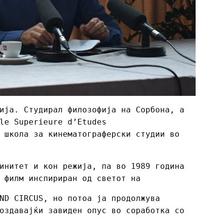
ија. Студирал филозофија на Сорбона, а
le Superieure d’Etudes
 школа за кинематограферски студии во
инитет и кон режија, па во 1989 година
 филм инспириран од светот на
ND CIRCUS, но потоа ja продолжува
оздавајќи завиден опус во соработка со