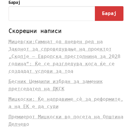
Барај
Барај
Скорешни написи
Мицевски:Симнат од дневен ред на
Законот за спроведување на проектот
„Скопје – Европска престолнина за 2028
година“: Ќе се разгледува кога ќе се
создадат услови за тоа
Бесник Џемаили избран за заменик
претседател на ДКСК
Мицкоски: Ќе направиме сè за реформите,
а на ЕК е да суди
Премиерот Мицкоски во посета на Општина
Делчево