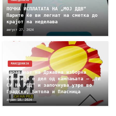
МАКЕДОНИЈА
ПОЧНА ИСПЛАТАТА НА „МОЈ ДДВ“
Парите ќе ви легнат на сметка до
крајот на неделава
август 27, 2024
МАКЕДОНИЈА
Караванот на Државна изборна
комисија е дел од кампањата – „ТИ
СИ НА РЕД“ и започнува утре во
Градско, Битола и Пласница
април 18, 2024