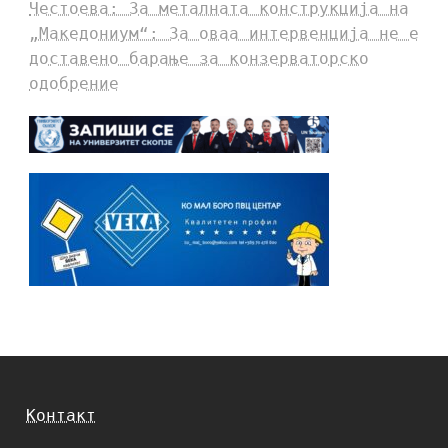
Честоева: За металната конструкција на
„Македониум“: За оваа интервенција не е
доставено барање за конзерваторско
одобрение
Контакт