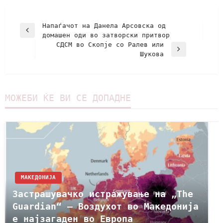
Напаѓачот на Данела Арсовска од
домашен оди во затворски притвор
СДСМ во Скопје со Ралев или
Шукова
МОЖЕБИ ЌЕ ВИ СЕ ДОПАДНЕ
МАКЕДОНИЈА
Застрашувачко истражување на „The
Guardian“ – Воздухот во Македонија
е најзагаден во Европа