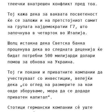
тлеечки внатрешен конфликт пред тоа.
Тој кажа дека за ваквата посветеност
ќе се заложи и на претстојниот самит
на групата најдемократии Г7, што
започнува в четврток во Италија.
Шолц истакна дека Светска банка
проценува дека во следната деценија ќе
бидат потребни 500 милијарди долари
помош за обнова на Украина.
Тој ги покани и приватните компании да
учествуваат со инвестиции, велејќи
дека „со оглед на размерите за кои
овде зборуваме, мора да се додаде
приватен капитал“.
Стотици германски компании сè уште