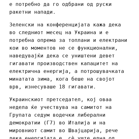
е потребно да го одбрани од руски
ракетни напади.
Зеленски на конференцијата кажа дека
во следниот месец на Украина и е
потребна опрема за топлани и електрани
кои во моментов не се функционални,
наведувајќи дека се уништени девет
гигавати производствен капацитет на
електрична енергија, а потрошувачката
минатата зима, кога беше на својот
врв, изнесуваше 18 гигавати.
Украинскиот претседател, кој оваа
недела ќе учествува на самитот на
Групата седум водечки либерални
демократии (Г7) во Италија и на
мировниот самит во Швајцарија, рече
дека енергијата е „сè уште една од