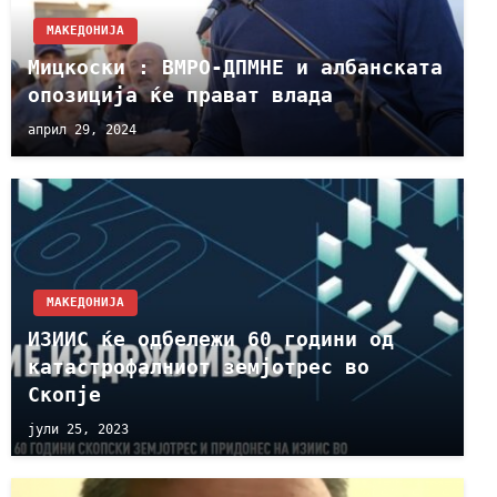
МАКЕДОНИЈА
Мицкоски : ВМРО-ДПМНЕ и албанската
опозиција ќе прават влада
април 29, 2024
МАКЕДОНИЈА
ИЗИИС ќе одбележи 60 години од
катастрофалниот земјотрес во
Скопје
јули 25, 2023