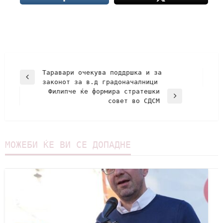
Таравари очекува поддршка и за
законот за в.д градоначалници
Филипче ќе формира стратешки
совет во СДСМ
МОЖЕБИ ЌЕ ВИ СЕ ДОПАДНЕ