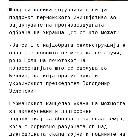
Шолц ги повика сојузниците да ја
поддржат германската иницијатива за
зајакнување на противвоздушната
одбрана на Украина „со се што можат“.
-Затоа што најдобрата реконструкција е
онаа што воопшто не мора да се случи,
рече Шолц на почетокот на
конференцијата што се одржува во
Берлин, на која присуствува и
украинскиот претседател Володомир
Зеленски.
Германскиот канцелар укажа на можноста
за далекусежни и долгорочни
задолжениај за обновата на оваа земја,
која е сериозно разурната од над
двегодишната скапа војна и годините на