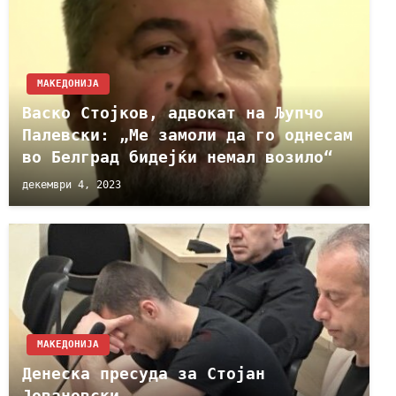
МАКЕДОНИЈА
Васко Стојков, адвокат на Љупчо
Палевски: „Ме замоли да го однесам
во Белград бидејќи немал возило“
декември 4, 2023
МАКЕДОНИЈА
Денеска пресуда за Стојан
Јовановски