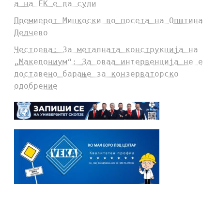
а на ЕК е да суди
Премиерот Мицкоски во посета на Општина
Делчево
Честоева: За металната конструкција на
„Македониум“: За оваа интервенција не е
доставено барање за конзерваторско
одобрение