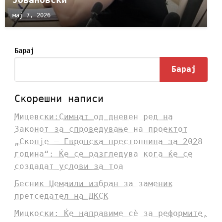
мај 7, 2026
Барај
Барај
Скорешни написи
Мицевски:Симнат од дневен ред на
Законот за спроведување на проектот
„Скопје – Европска престолнина за 2028
година“: Ќе се разгледува кога ќе се
создадат услови за тоа
Бесник Џемаили избран за заменик
претседател на ДКСК
Мицкоски: Ќе направиме сè за реформите,