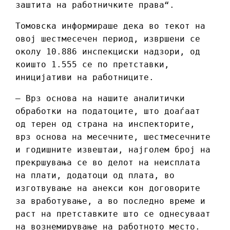
заштита на работничките права“.
Томовска информираше дека во текот на
овој шестмесечен период, извршени се
околу 10.886 инспекциски надзори, од
коишто 1.555 се по претставки,
иницијативи на работниците.
– Врз основа на нашите аналитички
обработки на податоците, што доаѓаат
од терен од страна на инспекторите,
врз основа на месечните, шестмесечните
и годишните извештаи, најголем број на
прекршувања се во делот на неисплата
на плати, додатоци од плата, во
изготвување на анекси кон договорите
за вработување, а во последно време и
раст на претставките што се однесуваат
на вознемирување на работното место.