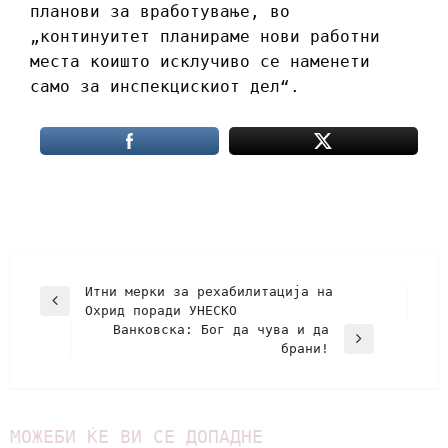
планови за вработување, во
„континуитет планираме нови работни
места коишто исклучиво се наменети
само за инспекцискиот дел“.
Итни мерки за рехабилитација на
Охрид поради УНЕСКО
Ванковска: Бог да чува и да
брани!
МОЖЕБИ ЌЕ ВИ СЕ ДОПАДНЕ