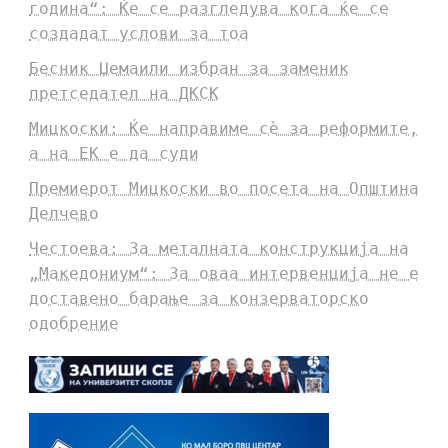
година“: Ќе се разгледува кога ќе се
создадат услови за тоа
Бесник Џемаили избран за заменик
претседател на ДКСК
Мицкоски: Ќе направиме сè за реформите,
а на ЕК е да суди
Премиерот Мицкоски во посета на Општина
Делчево
Честоева: За металната конструкција на
„Македониум“: За оваа интервенција не е
доставено барање за конзерваторско
одобрение