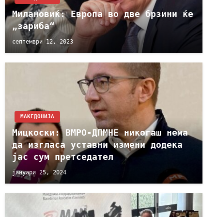
Милановиќ: Европа во две брзини ќе
„зариба“
септември 12, 2023
МАКЕДОНИЈА
Мицкоски: ВМРО-ДПМНЕ никогаш нема
да изгласа уставни измени додека
јас сум претседател
јануари 25, 2024