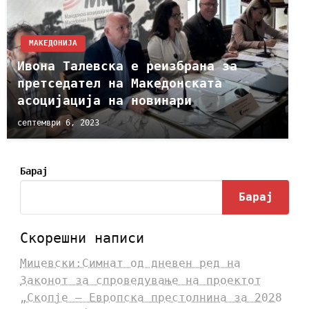
МАКЕДОНИЈА
Ивона Талевска е реизбрана за
претседател на Македонската
асоцијација на новинари
септември 6, 2023
Барај
Барај
Скорешни написи
Мицевски:Симнат од дневен ред на
Законот за спроведување на проектот
„Скопје – Европска престолнина за 2028