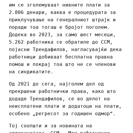
им се зголемуваат нивните плати за
2.806 денари, каква е процедурата за
приклучување на генералниот штрајк и
поради тоа тогаш е бројот поголем.
Додека во 2023, за само шест месеци,
5.262 работника се обратиле до ССМ,
појасни Трендафилов, нагласувајќи дека
работници добиваат бесплатна правна
помош и покрај тоа што не се членови
на синдикатите.
Од 2021 до сега, најголем дел од
прекршени работнички права, како што
додаде Трендафилов, се во делот на
неисплатени плати и додатоци на плати,
особено „регресот за годишен одмор“.
Тој соопшти и за новината на