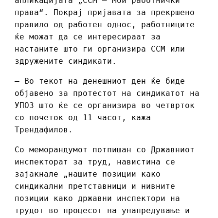
апликацијата „ССМ – Мои работнички
права“. Покрај пријавата за прекршено
правило од работен однос, работниците
ќе можат да се интересираат за
настаните што ги организира ССМ или
здружените синдикати.
– Во текот на денешниот ден ќе биде
објавено за протестот на синдикатот на
УПОЗ што ќе се организира во четврток
со почеток од 11 часот, кажа
Трендафилов.
Со меморандумот потпишан со Државниот
инспекторат за труд, навистина се
зајакнале „нашите позиции како
синдикални претставници и нивните
позиции како државни инспектори на
трудот во процесот на унапредување и