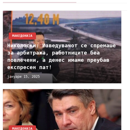
МАКЕДОНИЈА
Николоски: Изведувачот се спремаше
за арбитража, работниците беа
повлечени, а денес имаме преубав
експресен пат!
јануари 15, 2025
МАКЕДОНИЈА