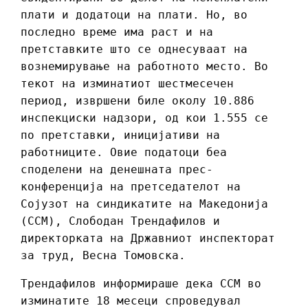
плати и додатоци на плати. Но, во
последно време има раст и на
претставките што се однесуваат на
вознемирување на работното место. Во
текот на изминатиот шестмесечен
период, извршени биле околу 10.886
инспекциски надзори, од кои 1.555 се
по претставки, иницијативи на
работниците. Овие податоци беа
споделени на денешната прес-
конференција на претседателот на
Сојузот на синдикатите на Македонија
(ССМ), Слободан Трендафилов и
директорката на Државниот инспекторат
за труд, Весна Томовска.
Трендафилов информираше дека ССМ во
изминатите 18 месеци спроведувал