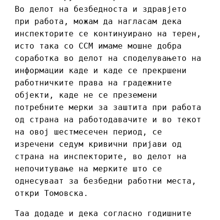
Во делот на безбедноста и здравјето
при работа, можам да нагласам дека
инспекторите се континуирано на терен,
исто така со ССМ имаме мошне добра
соработка во делот на споделувањето на
информации каде и каде се прекршени
работничките права на градежните
објекти, каде не се преземени
потребните мерки за заштита при работа
од страна на работодавачите и во текот
на овој шестмесечен период, се
изречени седум кривични пријави од
страна на инспекторите, во делот на
непочитување на мерките што се
однесуваат за безбедни работни места,
откри Томовска.
Таа додаде и дека согласно годишните