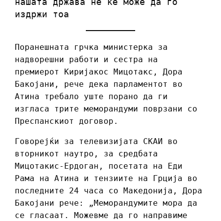
нашата држава не ќе може да го
издржи тоа
Поранешната грчка министерка за
надворешни работи и сестра на
премиерот Киријакос Мицотакс, Дора
Бакојани, рече дека парламентот во
Атина требало уште порано да ги
изгласа трите меморандуми поврзани со
Преспанскиот договор.
Говорејќи за телевизијата СКАИ во
вторникот наутро, за средбата
Мицотакис-Ердоган, посетата на Еди
Рама на Атина и тензиите на Грција во
последните 24 часа со Македонија, Дора
Бакојани рече: „Меморандумите мора да
се гласаат. Можевме да го направиме