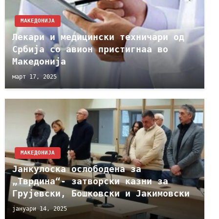
МАКЕДОНИЈА
Лекари и медицински техничари од
Србија со авион пристигнаа во
Македонија
март 17, 2025
МАКЕДОНИЈА
Јанкулоска ослободена за
„Тврдина“- затворски казни за
Грујевски, Бошковски и Јакимовски
јануари 14, 2025