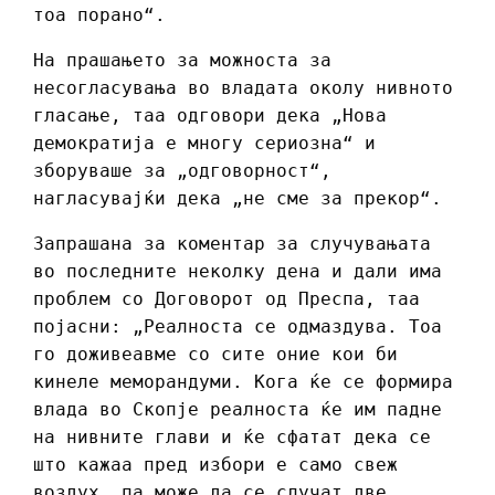
тоа порано“.
На прашањето за можноста за
несогласувања во владата околу нивното
гласање, таа одговори дека „Нова
демократија е многу сериозна“ и
зборуваше за „одговорност“,
нагласувајќи дека „не сме за прекор“.
Запрашана за коментар за случувањата
во последните неколку дена и дали има
проблем со Договорот од Преспа, таа
појасни: „Реалноста се одмаздува. Тоа
го доживеавме со сите оние кои би
кинеле меморандуми. Кога ќе се формира
влада во Скопје реалноста ќе им падне
на нивните глави и ќе сфатат дека се
што кажаа пред избори е само свеж
воздух, па може да се случат две