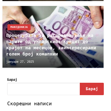
МАКЕДОНИЈА
Процедурата за распределување на
парите од унгарскиот кредит до
крајот на месецов, заинтересирани
голем број комапнии
јануари 27, 2025
Барај
Барај
Скорешни написи