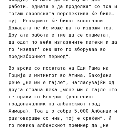
работи: едната е да продолжат со тоа и
тогаш европската перспектива ќе биде…
фуј. Реакциите ќе бидат колосални.
Државата не ќе може да го издржи тоа.
Другата работа е тие да се опаметат,
да одат по веќе изгазените патеки и да
го ‘изедат’ она што го зборуваа во
предизборниот период“.
Во врска со посетата на Еди Рама на
Грција и митингот во Атина, Бакојани
рече „не ми е гајле“, нагласувајќи од
друга страна дека „мене ми е гајле што
се прави со Белерис (уапсениот
градоначалник на албанскиот град
Химара). Тоа што собра 5.000 Албанци и
разговараше со нив, тој е среќен“. И
го повика албанскиот премиер да „не