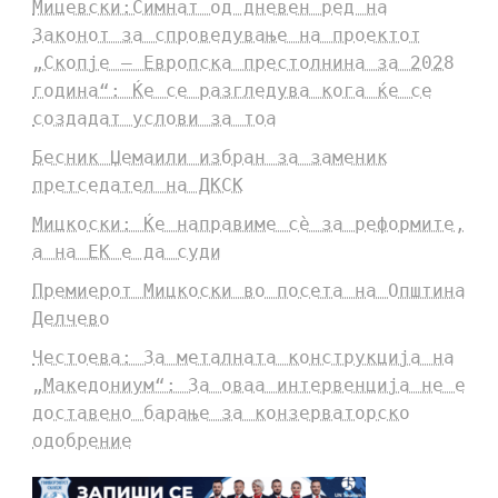
Мицевски:Симнат од дневен ред на
Законот за спроведување на проектот
„Скопје – Европска престолнина за 2028
година“: Ќе се разгледува кога ќе се
создадат услови за тоа
Бесник Џемаили избран за заменик
претседател на ДКСК
Мицкоски: Ќе направиме сè за реформите,
а на ЕК е да суди
Премиерот Мицкоски во посета на Општина
Делчево
Честоева: За металната конструкција на
„Македониум“: За оваа интервенција не е
доставено барање за конзерваторско
одобрение