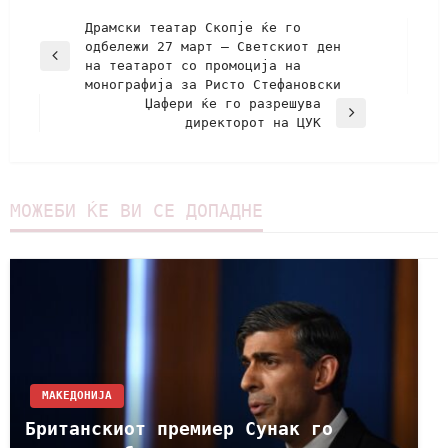
Драмски театар Скопје ќе го
одбележи 27 март – Светскиот ден
на театарот со промоција на
монографија за Ристо Стефановски
Џафери ќе го разрешува
директорот на ЦУК
МОЖЕБИ ЌЕ ВИ СЕ ДОПАДНЕ
МАКЕДОНИЈА
Британскиот премиер Сунак го