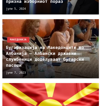
призна изборниот пораз
јули 5, 2024
МАКЕДОНИЈА
Бугаризација на Македонците во
Албанија – Албански државни
службеници доделуваат бугарски
пасоши
јуни 7, 2023