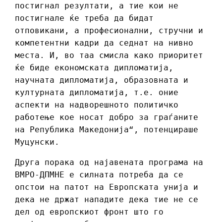
постигнал резултати, а тие кои не
постигнале ќе треба да бидат
отповикани, а професионални, стручни и
компетентни кадри да седнат на нивно
места. И, во таа смисла како приоритет
ќе биде економската дипломатија,
научната дипломатија, образовната и
културната дипломатија, т.е. оние
аспекти на надворешното политичко
работење кое носат добро за граѓаните
на Република Македонија“, потенцираше
Муцунски.
Друга порака од најавената програма на
ВМРО-ДПМНЕ е силната потреба да се
опстои на патот на Европската унија и
дека не држат нападите дека тие не се
дел од европскиот фронт што го