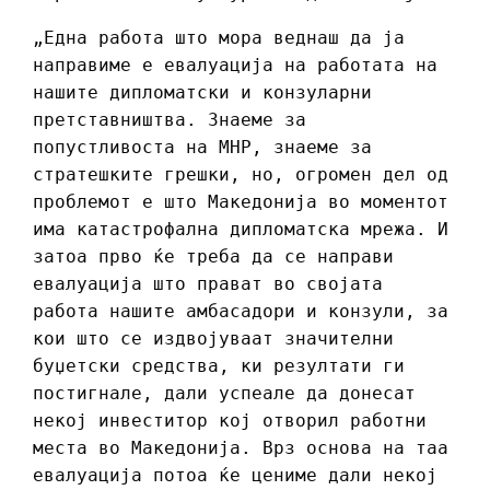
„Една работа што мора веднаш да ја
направиме е евалуација на работата на
нашите дипломатски и конзуларни
претставништва. Знаеме за
попустливоста на МНР, знаеме за
стратешките грешки, но, огромен дел од
проблемот е што Македонија во моментот
има катастрофална дипломатска мрежа. И
затоа прво ќе треба да се направи
евалуација што прават во својата
работа нашите амбасадори и конзули, за
кои што се издвојуваат значителни
буџетски средства, ки резултати ги
постигнале, дали успеале да донесат
некој инвеститор кој отворил работни
места во Македонија. Врз основа на таа
евалуација потоа ќе цениме дали некој