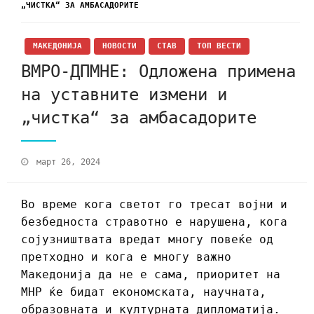
„ЧИСТКА“ ЗА АМБАСАДОРИТЕ
МАКЕДОНИЈА
НОВОСТИ
СТАВ
ТОП ВЕСТИ
ВМРО-ДПМНЕ: Oдложена примена
на уставните измени и
„чистка“ за амбасадорите
март 26, 2024
Во време кога светот го тресат војни и
безбедноста стравотно е нарушена, кога
сојузништвата вредат многу повеќе од
претходно и кога е многу важно
Македонија да не е сама, приоритет на
МНР ќе бидат економската, научната,
образовната и културната дипломатија.