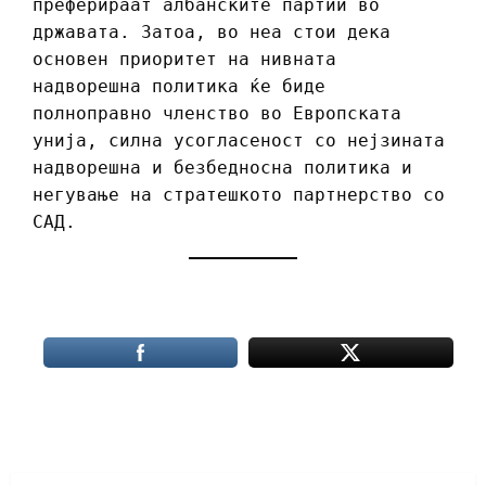
преферираат албанските партии во
државата. Затоа, во неа стои дека
основен приоритет на нивната
надворешна политика ќе биде
полноправно членство во Европската
унија, силна усогласеност со нејзината
надворешна и безбедносна политика и
негување на стратешкото партнерство со
САД.