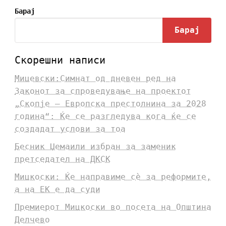
Барај
Барај
Скорешни написи
Мицевски:Симнат од дневен ред на
Законот за спроведување на проектот
„Скопје – Европска престолнина за 2028
година“: Ќе се разгледува кога ќе се
создадат услови за тоа
Бесник Џемаили избран за заменик
претседател на ДКСК
Мицкоски: Ќе направиме сè за реформите,
а на ЕК е да суди
Премиерот Мицкоски во посета на Општина
Делчево