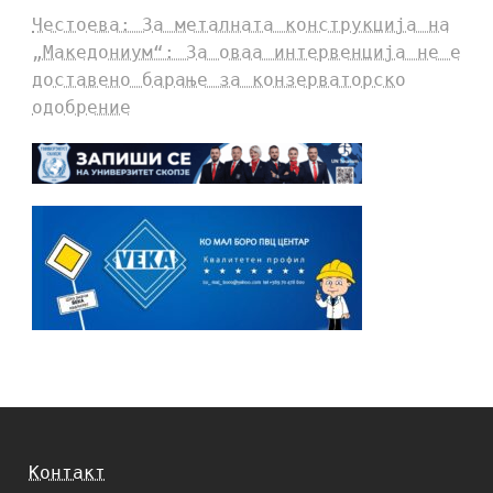
Честоева: За металната конструкција на
„Македониум“: За оваа интервенција не е
доставено барање за конзерваторско
одобрение
Контакт