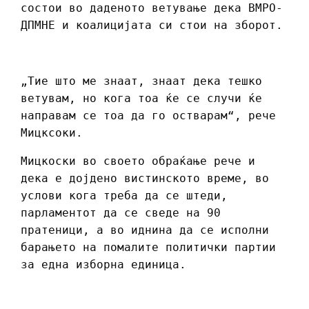
состои во даденото ветување дека ВМРО-
ДПМНЕ и коалицијата си стои на зборот.
„Тие што ме знаат, знаат дека тешко
ветувам, но кога тоа ќе се случи ќе
направам се тоа да го остварам“, рече
Мицксоки.
Мицкоски во своето обраќање рече и
дека е дојдено вистинското време, во
услови кога треба да се штеди,
парламентот да се сведе на 90
пратеници, а во иднина да се исполни
барањето на помалите политички партии
за една изборна единица.