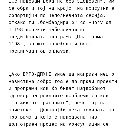
„Се надевам дека не бев здодевен“, им
се обрати тој на крајот на присутните
сопартијци по целодневната сесија,
откако ги „бомбардираше“ со многу од
1.198 проекти набележани во
предизборната програма „Платформа
1198“, за што повеќепати беше
прекинуван од аплаузи.
„Ако ВМРО-ДПМНЕ знае да направи нешто
навистина добро тоа е да прави проекти
и програми кои ќе бидат најдобриот
одговор на реалните проблеми со кои
што живеат граѓаните“, рече тој на
почетокот. Додавајќи дека тежината на
програмата која е направена низ
долготраен процес на консултации се