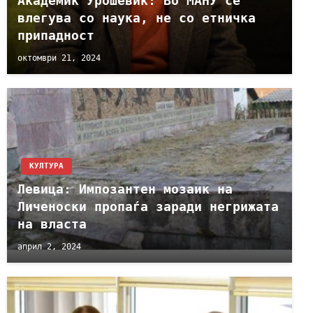
Академик Урошевиќ: Во МАНУ се
влегува со наука, не со етничка
припадност
октомври 21, 2024
КУЛТУРА
Левица: Импозантен мозаик на
Личеноски пропаѓа заради негрижата
на власта
април 2, 2024