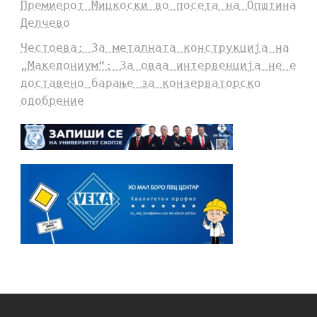
Премиерот Мицкоски во посета на Општина
Делчево
Честоева: За металната конструкција на
„Македониум“: За оваа интервенција не е
доставено барање за конзерваторско
одобрение