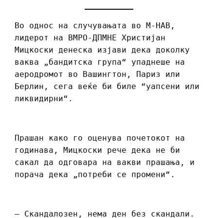
Во однос на случувањата во М-НАВ,
лидерот на ВМРО-ДПМНЕ Христијан
Мицкоски денеска изјави дека доколку
ваква „бандитска група“ упаднеше на
аеродромот во Вашингтон, Париз или
Берлин, сега веќе би биле “уапсени или
ликвидирни“.
Прашан како го оценува почетокот на
годинава, Мицкоски рече дека не би
сакал да одговара на вакви прашања, и
порача дека „потреби се промени“.
– Скандалозен, нема ден без скандали.