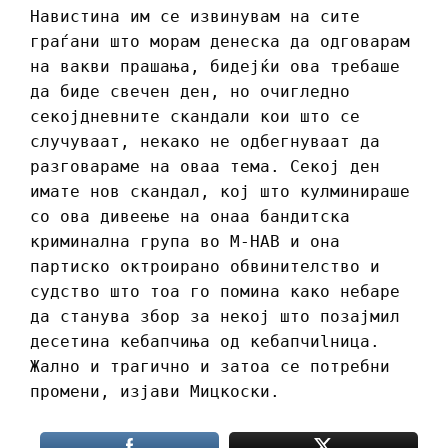
Навистина им се извинувам на сите
граѓани што морам денеска да одговарам
на вакви прашања, бидејќи ова требаше
да биде свечен ден, но очигледно
секојдневните скандали кои што се
случуваат, некако не одбегнуваат да
разговараме на оваа тема. Секој ден
имате нов скандал, кој што кулминираше
со ова дивеење на онаа бандитска
криминална група во М-НАВ и она
партиско октрoирано обвинителство и
судство што тоа го помина како небаре
да станува збор за некој што позајмил
десетина кебапчиња од кебапчиlница.
Жално и трагично и затоа се потребни
промени, изјави Мицкоски.