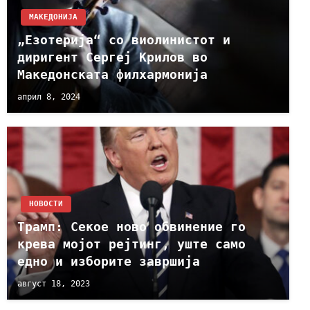
МАКЕДОНИЈА
„Езотерија“ со виолинистот и
диригент Сергеј Крилов во
Македонската филхармонија
април 8, 2024
НОВОСТИ
Трамп: Секое ново обвинение го
крева мојот рејтинг, уште само
едно и изборите завршија
август 18, 2023