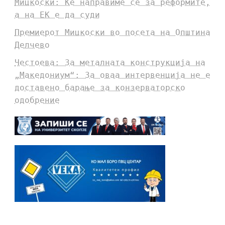
Мицкоски: Ќе направиме сè за реформите,
а на ЕК е да суди
Премиерот Мицкоски во посета на Општина
Делчево
Честоева: За металната конструкција на
„Македониум“: За оваа интервенција не е
доставено барање за конзерваторско
одобрение