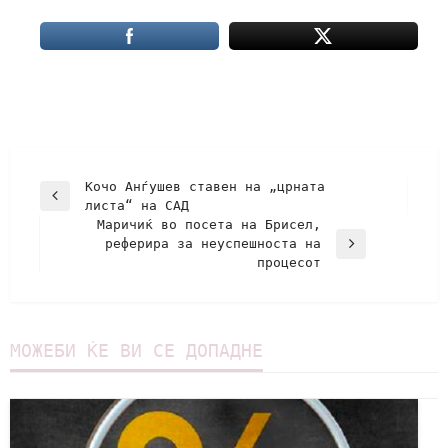
Кочо Анѓушев ставен на „црната
листа“ на САД
Маричиќ во посета на Брисел,
реферира за неуспешноста на
процесот
МОЖЕБИ ЌЕ ВИ СЕ ДОПАДНЕ