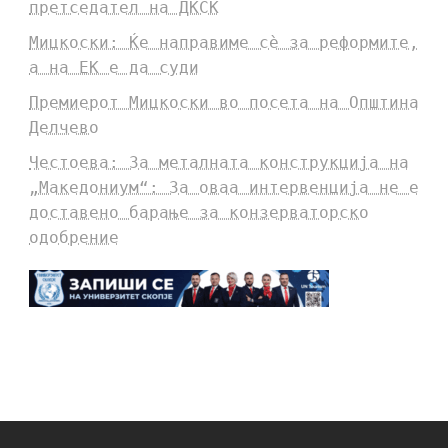
претседател на ДКСК
Мицкоски: Ќе направиме сè за реформите,
а на ЕК е да суди
Премиерот Мицкоски во посета на Општина
Делчево
Честоева: За металната конструкција на
„Македониум“: За оваа интервенција не е
доставено барање за конзерваторско
одобрение