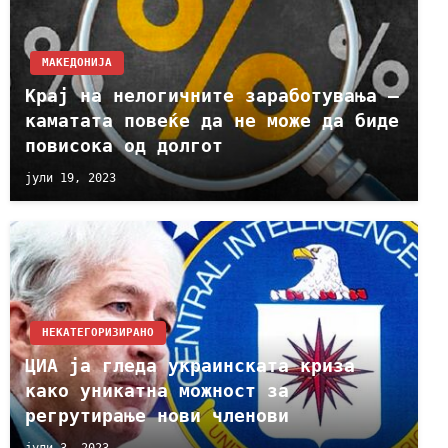
МАКЕДОНИЈА
Крај на нелогичните заработувања –
каматата повеќе да не може да биде
повисока од долгот
јули 19, 2023
НЕКАТЕГОРИЗИРАНО
ЦИА ја гледа украинската криза
како уникатна можност за
регрутирање нови членови
јули 3, 2023