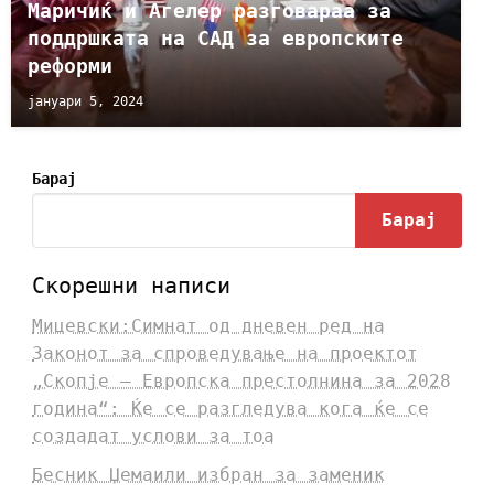
Маричиќ и Агелер разговараа за
поддршката на САД за европските
реформи
јануари 5, 2024
Барај
Барај
Скорешни написи
Мицевски:Симнат од дневен ред на
Законот за спроведување на проектот
„Скопје – Европска престолнина за 2028
година“: Ќе се разгледува кога ќе се
создадат услови за тоа
Бесник Џемаили избран за заменик