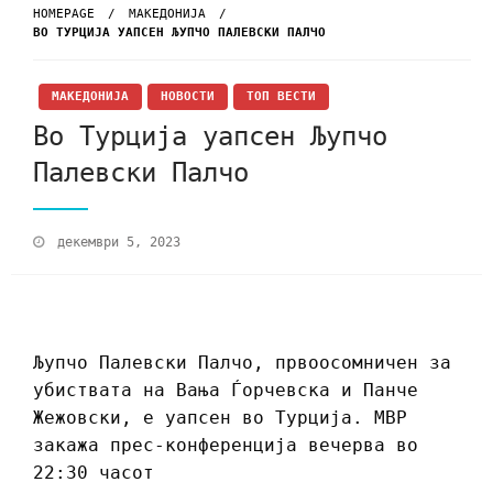
HOMEPAGE
МАКЕДОНИЈА
ВО ТУРЦИЈА УАПСЕН ЉУПЧО ПАЛЕВСКИ ПАЛЧО
МАКЕДОНИЈА
НОВОСТИ
ТОП ВЕСТИ
Во Турција уапсен Љупчо
Палевски Палчо
декември 5, 2023
Љупчо Палевски Палчо, првоосомничен за
убиствата на Вања Ѓорчевска и Панче
Жежовски, е уапсен во Турција. МВР
закажа прес-конференција вечерва во
22:30 часот