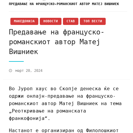
ПРЕДАВАЊЕ НА ФРАНЦУСКО-РОМАНСКИОТ АВТОР МАТЕЈ ВИШНИЕК
МАКЕДОНИЈА
НОВОСТИ
СТАВ
ТОП ВЕСТИ
Предавање на француско-
романскиот автор Матеј
Вишниек
март 20, 2024
Во Јуроп хаус во Скопје денеска ќе се
одржи онлајн-предавање на француско-
романскиот автор Матеј Вишниек на тема
„Реоткривање на романската
франкофонија“.
Настанот е организиран од Филолошкиот