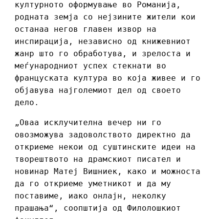
културното оформување во Романија,
родната земја со нејзините жители кои
останаа негов главен извор на
инспирација, независно од книжевниот
жанр што го обработува, и зрелоста и
меѓународниот успех стекнати во
француската култура во која живее и го
објавува најголемиот дел од своето
дело.
„Оваа исклучителна вечер ни го
овозможува задоволството директно да
откриеме некои од суштинските идеи на
творештвото на драмскиот писател и
новинар Матеј Вишниек, како и можноста
да го откриеме уметникот и да му
поставиме, иако онлајн, неколку
прашања“, соопштија од Филолошкиот