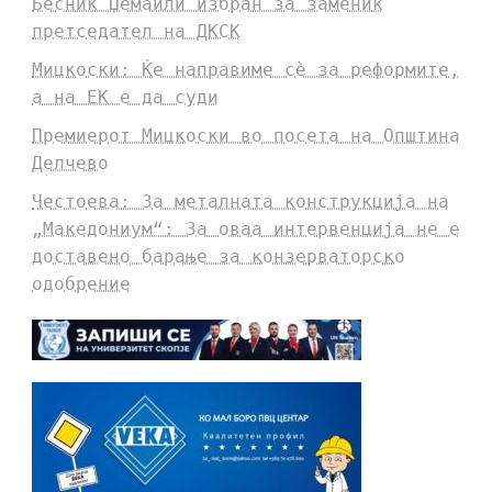
Бесник Џемаили избран за заменик
претседател на ДКСК
Мицкоски: Ќе направиме сè за реформите,
а на ЕК е да суди
Премиерот Мицкоски во посета на Општина
Делчево
Честоева: За металната конструкција на
„Македониум“: За оваа интервенција не е
доставено барање за конзерваторско
одобрение