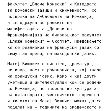
факултет „Блаже Конески“ и Катедрата
за романски јазици и книжевности, со
поддршка на Амбасадата на Романија,
а се одржува во рамките на
манифестацијата „Денови на
Франкофонијата на Филолошкиот факултет
„Блаже Конески“ – Скопје“. Предавањето
ќе се реализира на француски јазик со
симултан превод на македонски јазик.
Матеј Вишниек е писател, драматург,
новинар, поет и романописец, кој твори
на француски јазик. Како и кај други
уметници и интелектуалци кои се родени
во Романија, но твореле во културата
на дијаспората, уметничкото творештво
и животот на Матеј Вишниек можат да се
поделат на – годините на академското и