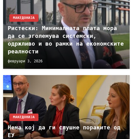
МАКЕДОНИЈА
Ристески: Минималната плата мора
да се зголемува системски,
одржливо и во рамки на економските
реалности
февруари 3, 2026
МАКЕДОНИЈА
Нема кој да ги слушне пораките од
ЕУ