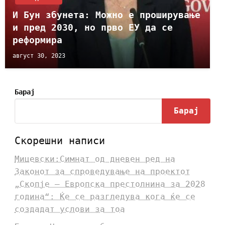
И Бун збунета: Можно е проширување
и пред 2030, но прво ЕУ да се
реформира
август 30, 2023
Барај
Барај
Скорешни написи
Мицевски:Симнат од дневен ред на
Законот за спроведување на проектот
„Скопје – Европска престолнина за 2028
година“: Ќе се разгледува кога ќе се
создадат услови за тоа