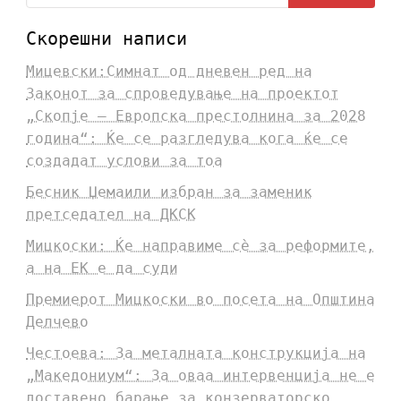
Скорешни написи
Мицевски:Симнат од дневен ред на
Законот за спроведување на проектот
„Скопје – Европска престолнина за 2028
година“: Ќе се разгледува кога ќе се
создадат услови за тоа
Бесник Џемаили избран за заменик
претседател на ДКСК
Мицкоски: Ќе направиме сè за реформите,
а на ЕК е да суди
Премиерот Мицкоски во посета на Општина
Делчево
Честоева: За металната конструкција на
„Македониум“: За оваа интервенција не е
доставено барање за конзерваторско