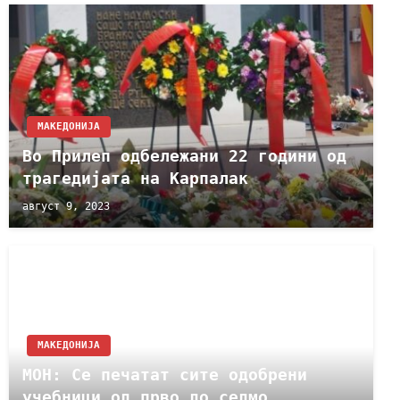
МАКЕДОНИЈА
Во Прилеп одбележани 22 години од
трагедијата на Карпалак
август 9, 2023
МАКЕДОНИЈА
МОН: Се печатат сите одобрени
учебници од прво до седмо