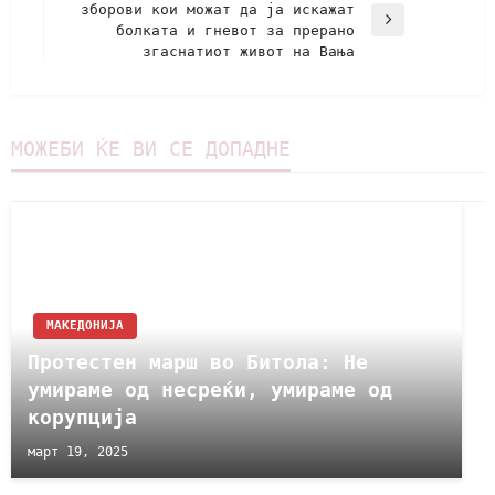
зборови кои можат да ја искажат
болката и гневот за прерано
згаснатиот живот на Вања
МОЖЕБИ ЌЕ ВИ СЕ ДОПАДНЕ
МАКЕДОНИЈА
Протестен марш во Битола: Не
умираме од несреќи, умираме од
корупција
март 19, 2025