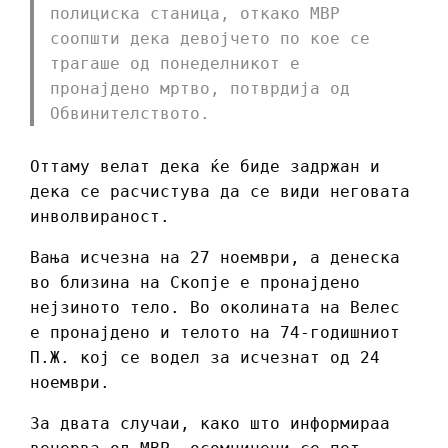
полициска станица, откако МВР
соопшти дека девојчето по кое се
трагаше од понеделникот е
пронајдено мртво, потврдија од
Обвинителството.
Оттаму велат дека ќе биде задржан и
дека се расчистува да се види неговата
инволвираност.
Вања исчезна на 27 ноември, а денеска
во близина на Скопје е пронајдено
нејзиното тело. Во околината на Велес
е пронајдено и телото на 74-годишниот
П.Ж. кој се водел за исчезнат од 24
ноември.
За двата случаи, како што информираа