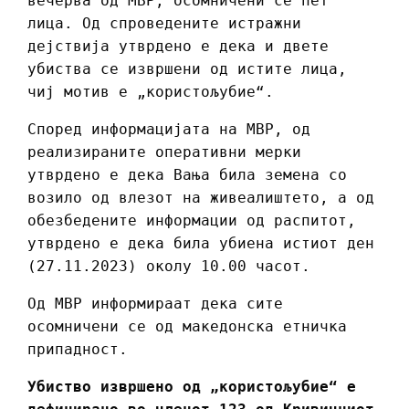
вечерва од МВР, осомничени се пет
лица. Од спроведените истражни
дејствија утврдено е дека и двете
убиства се извршени од истите лица,
чиј мотив е „користољубие“.
Според информацијата на МВР, од
реализираните оперативни мерки
утврдено е дека Вања била земена со
возило од влезот на живеалиштето, а од
обезбедените информации од распитот,
утврдено е дека била убиена истиот ден
(27.11.2023) околу 10.00 часот.
Од МВР информираат дека сите
осомничени се од македонска етничка
припадност.
Убиство извршено од „користољубие“ е