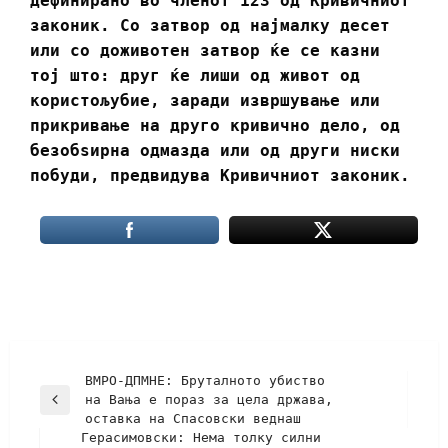
дефинирано во членот 123 од Кривичниот
законик. Со затвор од најмалку десет
или со доживотен затвор ќе се казни
тој што: друг ќе лиши од живот од
користољубие, заради извршување или
прикривање на друго кривично дело, од
безобѕирна одмазда или од други ниски
побуди, предвидува Кривичниот законик.
ВМРО-ДПМНЕ: Бруталното убиство
на Вања е пораз за цела држава,
оставка на Спасовски веднаш
Герасимовски: Нема толку силни