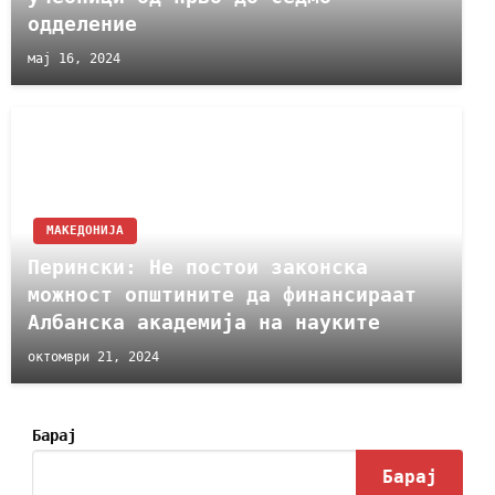
одделение
мај 16, 2024
МАКЕДОНИЈА
Перински: Не постои законска
можност општините да финансираат
Албанска академија на науките
октомври 21, 2024
Барај
Барај