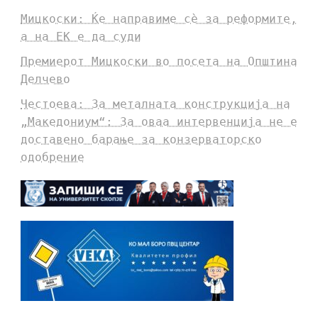
Мицкоски: Ќе направиме сè за реформите,
а на ЕК е да суди
Премиерот Мицкоски во посета на Општина
Делчево
Честоева: За металната конструкција на
„Македониум“: За оваа интервенција не е
доставено барање за конзерваторско
одобрение