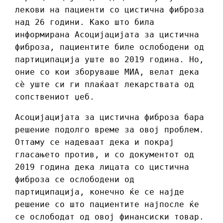
лекови на пациенти со цистична фиброза
над 26 години. Како што била
информирана Асоцијацијата за цистична
фиброза, пациентите биле ослободени од
партиципација уште во 2019 година. Но,
оние со кои зборуваше МИА, велат дека
сѐ уште си ги плаќаат лекарствата од
сопствениот џеб.
Асоцијацијата за цистична фиброза бара
решение подолго време за овој проблем.
Оттаму се надеваат дека и покрај
гласањето против, и со документот од
2019 година дека лицата со цистична
фиброза се ослободени од
партиципација, конечно ќе се најде
решение со што пациентите најпосле ќе
се ослободат од овој финансиски товар.