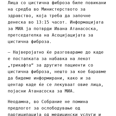
Лица со цистична фиброза биле повикани
на средба во Министерството за
здравство, која треба да започне
денеска во 13:15 часот. Информацијата
за МИА ја потврди Ивана Атанасоска,
претседателка на Асоцијацијата за
цистична фиброза.
– Најверојатно ќе разговараме до каде
е постапката за набавка на лекот
„трикафта“ за другите пациенти со
цистична фиброза, нешто за кое баравме
да бидеме информирани, како и за
центар каде ќе се лекуваат овие лица,
појасни Атанасоска за МИА.
Неодамна, во Собрание не помина
предлогот за ослободување од
партиципација од медицински услуги и