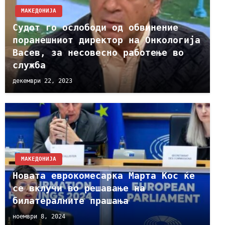
МАКЕДОНИЈА
Судот го ослободи од обвинение
поранешниот директор на Онкологија
Васев, за несовесно работење во
служба
декември 22, 2023
МАКЕДОНИЈА
Новата еврокомесарка Марта Кос ќе
се вклучи во решавање на
билатералните прашања
ноември 8, 2024