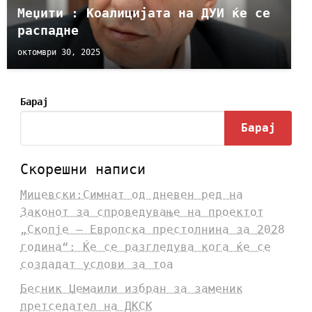
Меџити : Kоалицијата на ДУИ ќе се
распадне
октомври 30, 2025
Барај
Барај
Скорешни написи
Мицевски:Симнат од дневен ред на
Законот за спроведување на проектот
„Скопје – Европска престолнина за 2028
година“: Ќе се разгледува кога ќе се
создадат услови за тоа
Бесник Џемаили избран за заменик
претседател на ДКСК