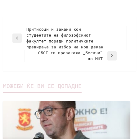
Притисоци и закани кон
студентите на филозофскиот
факултет поради политичките
превирања за избор на нов декан
ОБСЕ ги презакажа „Бесачи“
во МНТ
МОЖЕБИ ЌЕ ВИ СЕ ДОПАДНЕ