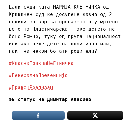
Дали судијката МАРИЈА КЛЕТНИЧКА од
Кривичен суд ќе досудеше казна од 2
години затвор за прегазеното усмртено
дете на Пластичарска – ако детето не
беше Ромче, туку од друга националност
или ако беше дете на политичар или,
пак, на некои богати родители?
#КласнаПравдаНеЕтничка
#ГенералнаПревенција
#ПравенРеализам
ФБ статус на Димитар Апасиев