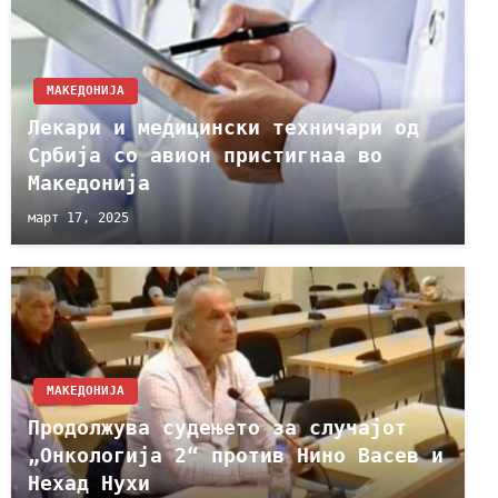
МАКЕДОНИЈА
Лекари и медицински техничари од
Србија со авион пристигнаа во
Македонија
март 17, 2025
МАКЕДОНИЈА
Продолжува судењето за случајот
„Онкологија 2“ против Нино Васев и
Нехад Нухи