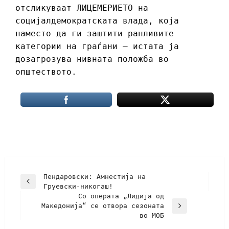
отсликуваат ЛИЦЕМЕРИЕТО на
социјалдемократската влада, која
наместо да ги заштити ранливите
категории на граѓани – истата ја
дозагрозува нивната положба во
општеството.
Пендаровски: Амнестија на
Груевски-никогаш!
Со операта „Лидија од
Македонија“ се отвора сезоната
во МОБ