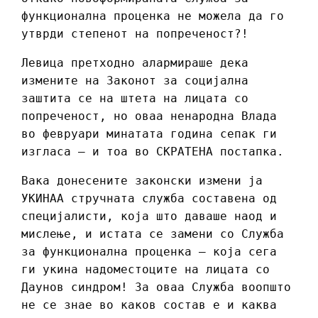
функционална проценка не можела да го
утврди степенот на попреченост?!
Левица претходно алармираше дека
измените на Законот за социјална
заштита се на штета на лицата со
попреченост, но оваа ненародна Влада
во февруари минатата година сепак ги
изгласа – и тоа во СКРАТЕНА постапка.
Вака донесените законски измени ја
УКИНАА стручната служба составена од
специјалисти, која што даваше наод и
мислење, и истата се замени со Служба
за функционална проценка – која сега
ги укина надоместоците на лицата со
Даунов синдром! За оваа Служба воопшто
не се знае во каков состав е и каква