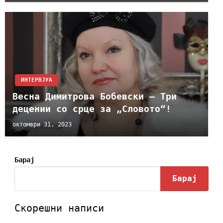
ИНТЕРВЈУА
Весна Димитрова Бобевски – Три
децении со срце за „Словото“!
октомври 31, 2023
Барај
Барај
Скорешни написи