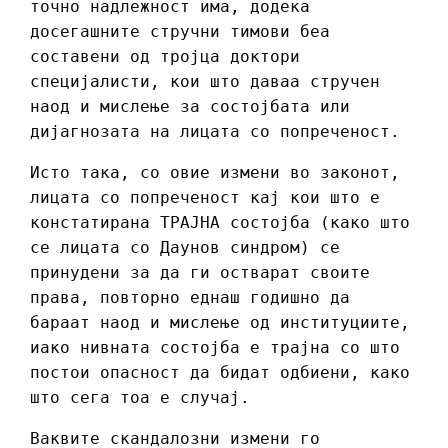
точно надлежност има, додека
досегашните стручни тимови беа
составени од тројца доктори
специјалисти, кои што даваа стручен
наод и мислење за состојбата или
дијагнозата на лицата со попреченост.
Исто така, со овие измени во законот,
лицата со попреченост кај кои што е
констатирана ТРАЈНА состојба (како што
се лицата со Даунов синдром) се
принудени за да ги остварат своите
права, повторно еднаш годишно да
бараат наод и мислење од институциите,
иако нивната состојба е трајна со што
постои опасност да бидат одбиени, како
што сега тоа е случај.
Ваквите скандалозни измени го