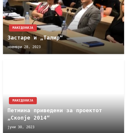
МАКЕДОНИЈА
Застаре и „Талир“
ноември 28, 2023
МАКЕДОНИЈА
Петмина приведени за проектот
„Скопје 2014“
јуни 30, 2023