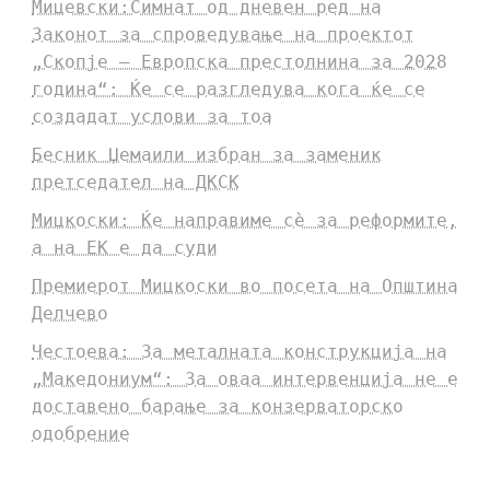
Мицевски:Симнат од дневен ред на
Законот за спроведување на проектот
„Скопје – Европска престолнина за 2028
година“: Ќе се разгледува кога ќе се
создадат услови за тоа
Бесник Џемаили избран за заменик
претседател на ДКСК
Мицкоски: Ќе направиме сè за реформите,
а на ЕК е да суди
Премиерот Мицкоски во посета на Општина
Делчево
Честоева: За металната конструкција на
„Македониум“: За оваа интервенција не е
доставено барање за конзерваторско
одобрение