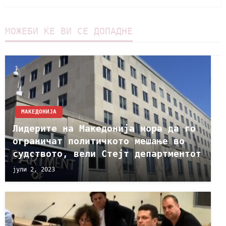
МОЖЕБИ ЌЕ ВИ СЕ ДОПАДНЕ
МАКЕДОНИЈА
Лидерите на Македонија мора да го
ограничат политичкото мешање во
судството, вели Стејт департментот
јули 2, 2023