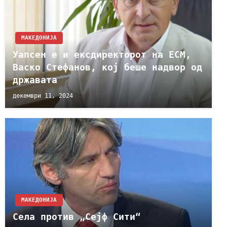
МАКЕДОНИЈА
Уапсен е и ексдиректорот на ЕСМ,
Васко Стефанов, кој беше надвор од
државата
декември 11, 2024
МАКЕДОНИЈА
Села против „Сејф Сити“