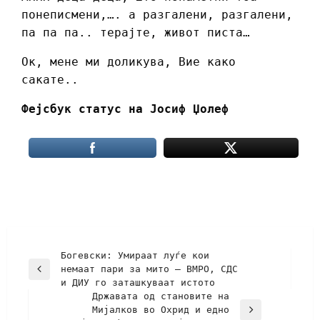
понеписмени,…. а разгалени, разгалени,
па па па.. терајте, живот писта…
Ок, мене ми доликува, Вие како
сакате..
Фејсбук статус на Јосиф Џолеф
Богевски: Умираат луѓе кои
немаат пари за мито – ВМРО, СДС
и ДИУ го заташкуваат истото
Државата од становите на
Мијалков во Охрид и едно