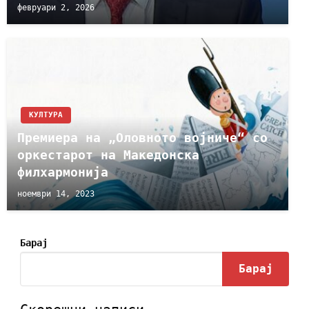
февруари 2, 2026
КУЛТУРА
Премиера на „Оловното војниче“ со
оркестарот на Македонска
филхармонија
ноември 14, 2023
Барај
Барај