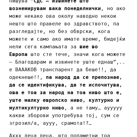
пишува “
СДС – извинете што
вознемирувам вака понеделнички
, но ако
може некако ова околу наводно некои
нешто што правеле во здравството, па
разгледајте, но без обврски, кога
можете и само ако имате време, бидејќи
нели сега кампањата за
вие во
Европа
што сте тече, значи кога можете
– Благодарам и извинете уште еднаш”,..
е ВАААКОВ транспарент да беше!!, да
одекнеше!!,
па народ да се препознае,
да се идентификува, да те испочитува,
ова е тоа за народ на тоа ниво што е,
уште малку европско ниво, културно и
мултикултурно ниво
, а не таму… аууууу
какви зборови употребува тој, сум се
згрозил/а, аууу, срамота!?…
Аххх деца деца, што попаметни тоа