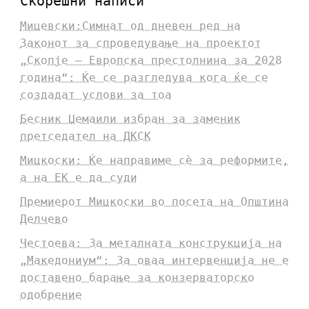
Скорешни написи
Мицевски:Симнат од дневен ред на
Законот за спроведување на проектот
„Скопје – Европска престолнина за 2028
година“: Ќе се разгледува кога ќе се
создадат услови за тоа
Бесник Џемаили избран за заменик
претседател на ДКСК
Мицкоски: Ќе направиме сè за реформите,
а на ЕК е да суди
Премиерот Мицкоски во посета на Општина
Делчево
Честоева: За металната конструкција на
„Македониум“: За оваа интервенција не е
доставено барање за конзерваторско
одобрение