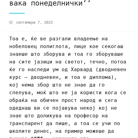
вака понеделнички‘‘
септември 7, 2023
Тоа е, ќе ве разгали владеење на
нобеловец полиглота, лице кое секогаш
знаеше што зборува и тоа го зборуваше
на сите јазици на светот, течно, потоа
ќе го наследи ум од Харвард (дводневен
курс – дводневен, и тоа е диплома),
кој нема збор што не знае да го
спелува, моќ што не ја користи кога се
обраќа на обичен прост народ и сега
одеднаш ви се појавува некој кој не
знае што доликува на професор на
транспарент да пише, а тоа се учи по
школите денес, на пример можеше да