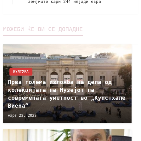
земјиште ќари 244 илјади евра
МОЖЕБИ ЌЕ ВИ СЕ ДОПАДНЕ
КУЛТУРА
Прва голема изложба на дела од
колекцијата на Музејот на
современата уметност во „Кунстхале
Виена“
март 23, 2023