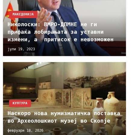
МАКЕДОНИЈА
Николоски: ВМРО-ДПМНЕ не ги
прифаќа лобирањата за уставни
измени, а притисок е невозможен
јули 19, 2023
КУЛТУРА
Наскоро нова нумизматичка поставка
во Археолошкиот музеј во Скопје
февруари 18, 2026