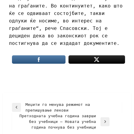
на граѓаните. Во континуитет, како што
ќе се одвиваат состојбите, такви
одлуки ќе носиме, во интерес на
граѓаните“, рече Спасовски. Тој е
дециден дека во законскиот рок се
постигнува да се издадат документите.
Меџити го менува режимот на
препишување лекови
Претходната учебна година заврши
без учебници – Новата учебна
година почнува без учебници