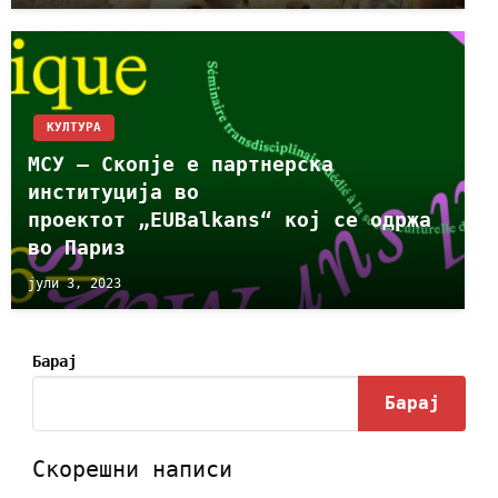
КУЛТУРА
МСУ – Скопје е партнерска
институција во
проектот „EUBalkans“ кој се одржа
во Париз
јули 3, 2023
Барај
Барај
Скорешни написи