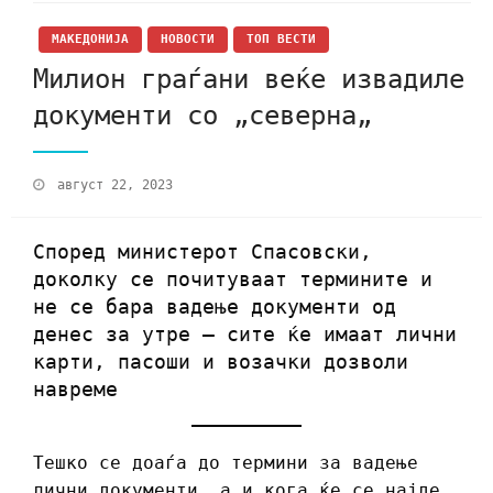
МАКЕДОНИЈА
НОВОСТИ
ТОП ВЕСТИ
Милион граѓани веќе извадиле
документи со „северна„
август 22, 2023
Според министерот Спасовски,
доколку се почитуваат термините и
не се бара вадење документи од
денес за утре – сите ќе имаат лични
карти, пасоши и возачки дозволи
навреме
Тешко се доаѓа до термини за вадење
лични документи, а и кога ќе се најде,