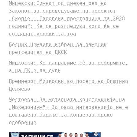
Мицевски:Симнат од дневен ред на
Законот за спроведување на проектот
„Скопје – Европска престолнина за 2028
година“: Ќе се разгледува кога ќе се
создадат услови за тоа
Бесник Џемаили избран за заменик
претседател на ДКСК
Мицкоски: Ќе направиме сè за реформите,
а на ЕК е да суди
Премиерот Мицкоски во посета на Општина
Делчево
Честоева: За металната конструкција на
„Македониум“: За оваа интервенција не е
доставено барање за конзерваторско
одобрение