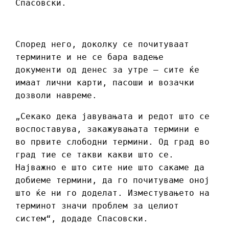
Спасовски.
Според него, доколку се почитуваат
термините и не се бара вадење
документи од денес за утре – сите ќе
имаат лични карти, пасоши и возачки
дозволи навреме.
„Секако дека јавувањата и редот што се
воспоставува, закажувањата термини е
во првите слободни термини. Од град во
град тие се такви какви што се.
Најважно е што сите ние што сакаме да
добиеме термини, да го почитуваме оној
што ќе ни го доделат. Изместувањето на
терминот значи проблем за целиот
систем“, додаде Спасовски.