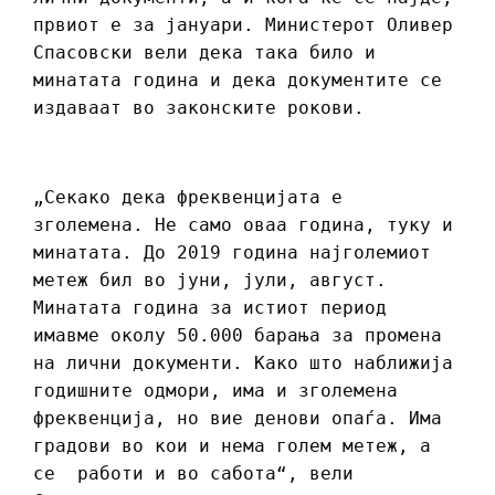
првиот е за јануари. Министерот Оливер
Спасовски вели дека така било и
минатата година и дека документите се
издаваат во законските рокови.
„Секако дека фреквенцијата е
зголемена. Не само оваа година, туку и
минатата. До 2019 година најголемиот
метеж бил во јуни, јули, август.
Минатата година за истиот период
имавме околу 50.000 барања за промена
на лични документи. Како што наближија
годишните одмори, има и зголемена
фреквенција, но вие денови опаѓа. Има
градови во кои и нема голем метеж, а
се работи и во сабота“, вели